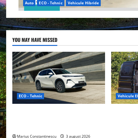
Auto
ECO - Tehnic
Vehicule Hibride
YOU MAY HAVE MISSED
ECO - Tehnic
Vehicule El
Geely lansează „Thunder”, unul dintre
Interstar‑e 
cele mai compacte și eficiente sisteme
creat o rul
de acționare electrică din lume
bateria de 
tracțiune, c
Marius Constantinescu
3 august 2026