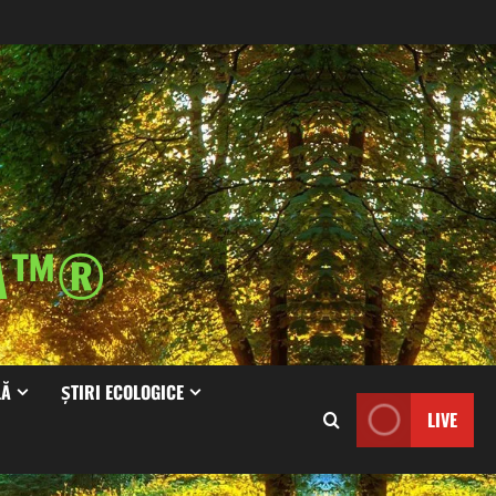
IA™®
LĂ
ȘTIRI ECOLOGICE
LIVE