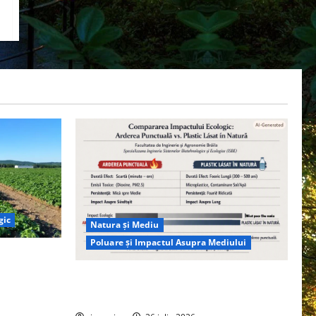
gic
Natura și Mediu
Poluare și Impactul Asupra Mediului
ția
ie, nu pe
Managementul deșeurilor în România:
probleme reale, soluții și tehnologii noi