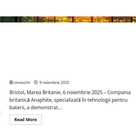
Anaphite revoluționează producția de baterii: tehnologia de
acoperire uscată reduce emisiile de CO₂ cu 3,57 kg pe kWh
cimaxcim
9 noiembrie 2025
Bristol, Marea Britanie, 6 noiembrie 2025 – Compania
britanică Anaphite, specializată în tehnologii pentru
baterii, a demonstrat...
Read
Read More
more
about
Anaphite