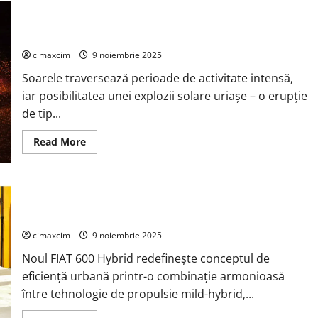
revoluționează
producția
Explozie Solară Uriașă: Ce s-ar Întâmpla Dacă Soarele Ar
de
baterii:
Elibera o Furtună Magnetică Colosală
tehnologia
de
cimaxcim
9 noiembrie 2025
acoperire
uscată
Soarele traversează perioade de activitate intensă,
reduce
emisiile
iar posibilitatea unei explozii solare uriașe – o erupție
de
CO₂
de tip...
cu
3,57
kg
Read
Read More
pe
more
kWh
about
Explozie
Solară
Uriașă:
FIAT 600 Hybrid – upgrade-ul italian care aduce stilul La
Ce
s-
Dolce Vita în era mobilității sustenabile
ar
Întâmpla
cimaxcim
9 noiembrie 2025
Dacă
Soarele
Noul FIAT 600 Hybrid redefinește conceptul de
Ar
Elibera
eficiență urbană printr-o combinație armonioasă
o
Furtună
între tehnologie de propulsie mild-hybrid,...
Magnetică
Colosală