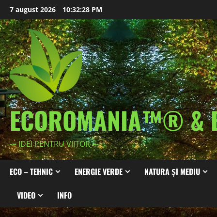
Skip
7 august 2026
10:32:29 PM
to
content
ECOROMANIA™® & 
-= IDEI PENTRU VIITOR =-
ECO – TEHNIC
ENERGIE VERDE
NATURA ȘI MEDIU
VIDEO
INFO