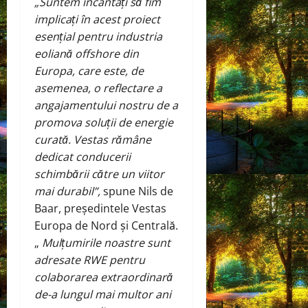
„Suntem încântați să fim
implicați în acest proiect
esențial pentru industria
eoliană offshore din
Europa, care este, de
asemenea, o reflectare a
angajamentului nostru de a
promova soluții de energie
curată. Vestas rămâne
dedicat conducerii
schimbării către un viitor
mai durabil”,
spune Nils de
Baar, președintele Vestas
Europa de Nord și Centrală.
„
Mulțumirile noastre sunt
adresate RWE pentru
colaborarea extraordinară
de-a lungul mai multor ani