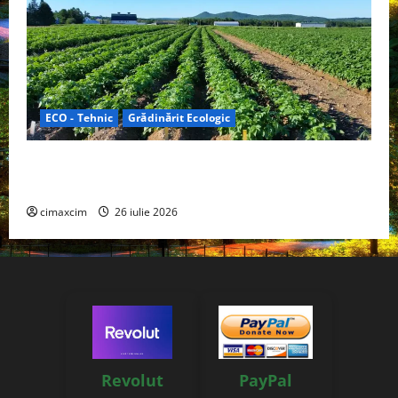
ECO - Tehnic
Grădinărit Ecologic
Agricultura Viitorului: Tranziția Ecologică bazată pe
Tehnologie, nu pe Chimicale
cimaxcim
26 iulie 2026
Revolut
PayPal