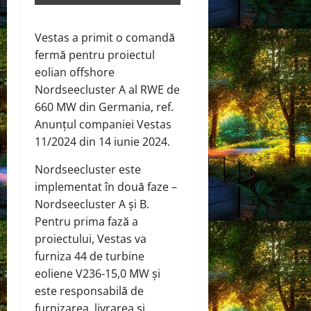
Vestas a primit o comandă
fermă pentru proiectul
eolian offshore
Nordseecluster A al RWE de
660 MW din Germania, ref.
Anunțul companiei Vestas
11/2024 din 14 iunie 2024.
Nordseecluster este
implementat în două faze –
Nordseecluster A și B.
Pentru prima fază a
proiectului, Vestas va
furniza 44 de turbine
eoliene V236-15,0 MW și
este responsabilă de
furnizarea, livrarea și