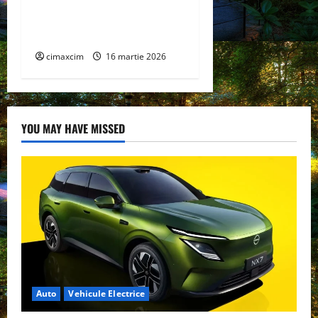
extensie pentru sistemul
său de acoperiș plat
COMPACTFLAT SN2
cimaxcim
16 martie 2026
YOU MAY HAVE MISSED
Auto
Vehicule Electrice