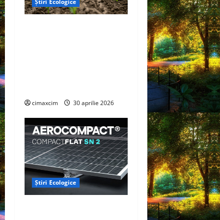
Știri Ecologice
Cercetătorii de la Yale au
identificat o metodă
naturală prin care
agricultura ar putea deveni
un instrument major de
captare a carbonului
cimaxcim
30 aprilie 2026
Știri Ecologice
AEROCOMPACT, a lansat o