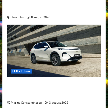
Nissan NX7: SUV-ul electrificat accesibil care extinde
gama Nissan în China
cimaxcim
8 august 2026
ECO - Tehnic
Geely lansează „Thunder”, unul dintre cele mai
compacte și eficiente sisteme de acționare electrică
din lume
Marius Constantinescu
3 august 2026