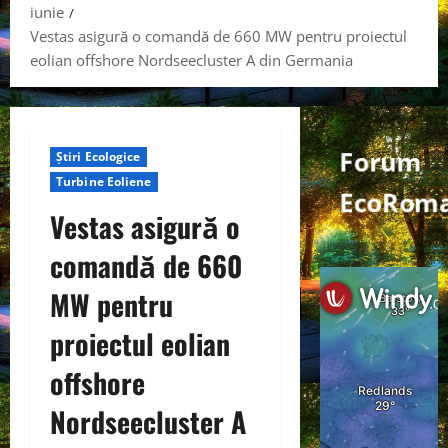
iunie
Vestas asigură o comandă de 660 MW pentru proiectul
eolian offshore Nordseecluster A din Germania
Forum
Știri Ecologice
Turbine Eoliene
EcoRom
Vestas asigură o
comandă de 660
MW pentru
proiectul eolian
offshore
Nordseecluster A