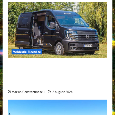
Vehicule Electrice
Interstar‑e Relax: Nissan și Eifelland au creat o
rulotă electrică care folosește bateria de 87 kWh nu
doar pentru tracțiune, ci și pentru încălzire complet
off‑grid
Marius Constantinescu
2 august 2026