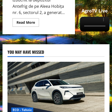
Antefrig de pe Aleea Hobița
AgroTV Live
nr. 6, sectorul 2, a generat...
Read
Read More
more
about
Incendiul
de
la
depozitul
Antefrig
București
YOU MAY HAVE MISSED
și
implicațiile
chimice
asupra
mediului
:
Analiză
tehnică
ECO - Tehnic