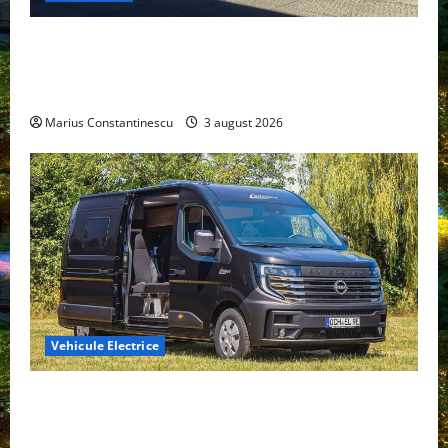
Geely lansează „Thunder”, unul dintre cele mai
compacte și eficiente sisteme de acționare electrică
din lume
Marius Constantinescu
3 august 2026
Vehicule Electrice
Interstar‑e Relax: Nissan și Eifelland au creat o
rulotă electrică care folosește bateria de 87 kWh nu