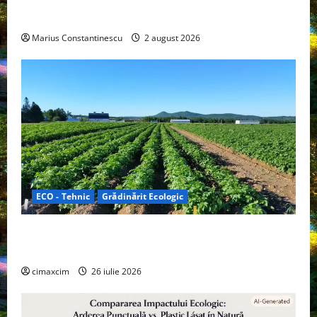
doar pentru tracțiune, ci și pentru încălzire complet
off‑grid
Marius Constantinescu
2 august 2026
ECO - Tehnic
Grădinărit Ecologic
Agricultura Viitorului: Tranziția Ecologică bazată pe
Tehnologie, nu pe Chimicale
cimaxcim
26 iulie 2026