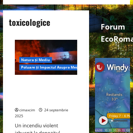
toxicologice
Forum
EcoRoma
Natura și Mediu
Poluare și Impactul Asupra Mediului
Incendiul de la depozitul
Antefrig București și
implicațiile chimice asupra
mediului : Analiză tehnică
cimaxcim
24 septembrie
2025
Un incendiu violent
izbucnit la depozitul