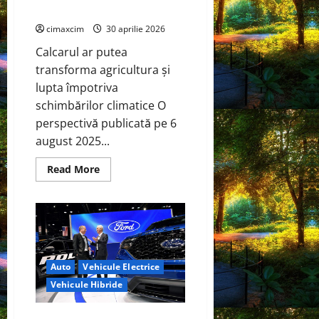
captare a carbonului
cimaxcim
30 aprilie 2026
Calcarul ar putea
transforma agricultura și
lupta împotriva
schimbărilor climatice O
perspectivă publicată pe 6
august 2025...
Read
Read More
more
about
Cercetătorii
de
la
Yale
au
identificat
o
Auto
Vehicule Electrice
metodă
naturală
Vehicule Hibride
prin
care
agricultura
ar