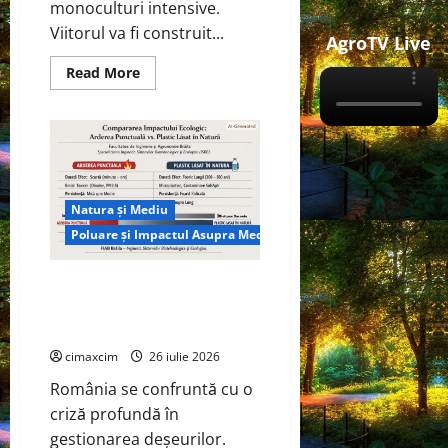
monoculturi intensive.
Viitorul va fi construit...
AgroTV Live
Read
Read More
more
about
Agricultura
Viitorului:
Tranziția
Ecologică
bazată
pe
Tehnologie,
Natura și Mediu
nu
pe
Poluare și Impactul Asupra Mediului
Chimicale
Managementul deșeurilor în
România: probleme reale,
soluții și tehnologii noi
cimaxcim
26 iulie 2026
România se confruntă cu o
criză profundă în
gestionarea deșeurilor.