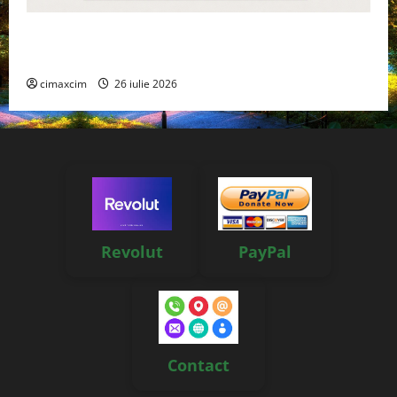
Managementul deșeurilor în România: probleme
reale, soluții și tehnologii noi
cimaxcim
26 iulie 2026
Revolut
PayPal
Contact