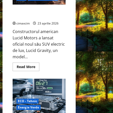
evaporarea
apei
și
Lansarea SUV-ului electric Lucid
a
luminii
Gravity schimbă regulile jocului
solare
cimaxcim
23 aprilie 2026
Constructorul american
Lucid Motors a lansat
oficial noul său SUV electric
de lux, Lucid Gravity, un
model...
Read
Read More
more
about
Lansarea
SUV-
ului
electric
Lucid
Gravity
schimbă
ECO - Tehnic
regulile
jocului
Energie Verde