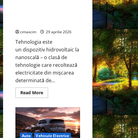
în
Dispozitiv la scară nanometrică
vehiculele
hibride
generează electricitate
continuă prin evaporarea apei
și a luminii solare
cimaxcim
29 aprilie 2026
Tehnologia este
un dispozitiv hidrovoltaic la
nanoscală – o clasă de
tehnologie care recoltează
electricitate din mișcarea
determinată de...
Read
Read More
more
about
Dispozitiv
la
scară
nanometrică
generează
electricitate
continuă
prin
Auto
Vehicule Electrice