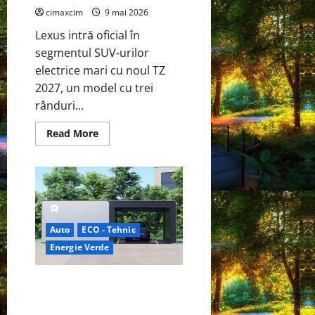
cimaxcim
9 mai 2026
Lexus intră oficial în
segmentul SUV‑urilor
electrice mari cu noul TZ
2027, un model cu trei
rânduri...
Read
Read More
more
about
Lexus
TZ
2027
–
SUV
electric
cu
Auto
ECO - Tehnic
7
locuri,
Energie Verde
autonomie
de
până
la
China prezintă tehnologia care
480
schimbă regulile jocului: baterii
km
și
EV cu încărcare în 6,5 minute.