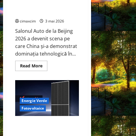
tracțiune
BYD și CATL conduc revoluția
integrală
standard
globală
cimaxcim
3 mai 2026
Salonul Auto de la Beijing
2026 a devenit scena pe
care China și-a demonstrat
dominația tehnologică în...
Read
Read More
more
about
China
prezintă
tehnologia
care
schimbă
regulile
Energie Verde
jocului:
baterii
Fotovoltaice
EV
cu
încărcare
Trinasolar lansează noile
în
6,5
module Vertex N G3 de 760W –
minute.