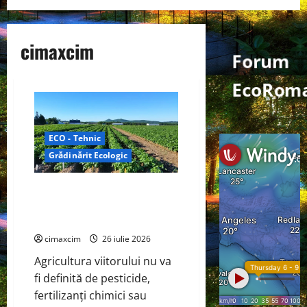
cimaxcim
Forum
EcoRoma
ECO - Tehnic
Grădinărit Ecologic
Agricultura Viitorului: Tranziția
Ecologică bazată pe Tehnologie,
nu pe Chimicale
cimaxcim
26 iulie 2026
Agricultura viitorului nu va
fi definită de pesticide,
fertilizanți chimici sau