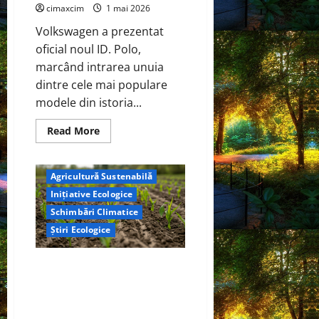
TOPCon
cimaxcim
1 mai 2026
Volkswagen a prezentat
oficial noul ID. Polo,
marcând intrarea unuia
dintre cele mai populare
modele din istoria...
Read
Read More
more
about
Volkswagen
ID.
Agricultură Sustenabilă
Polo
–
Inițiative Ecologice
Lansare
oficială:
Schimbări Climatice
un
nou
Știri Ecologice
capitol
electric
pentru
Cercetătorii de la Yale au
un
nume
identificat o metodă naturală
legendar
prin care agricultura ar putea
deveni un instrument major de