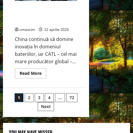
CATL Shenxing III – Bateria care
aduce încărcarea EV la viteza
alimentării cu benzină
cimaxcim
22 aprilie 2026
China continuă să domine
inovația în domeniul
bateriilor, iar CATL – cel mai
mare producător global –...
Read
Read More
more
about
CATL
Shenxing
III
Paginație
1
2
3
4
…
72
–
Bateria
care
Next
articole
aduce
încărcarea
EV
la
viteza
alimentării
YOU MAY HAVE MISSED