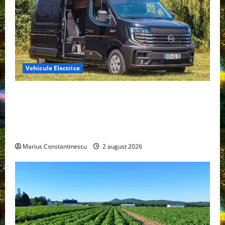
Vehicule Electrice
Interstar‑e Relax: Nissan și Eifelland au creat o
rulotă electrică care folosește bateria de 87 kWh nu
doar pentru tracțiune, ci și pentru încălzire complet
off‑grid
Marius Constantinescu
2 august 2026