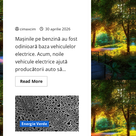
Tehnologia electrică
putea
Skunkworks de la Ford va fi
deveni
un
disponibilă și în vehiculele
instrument
hibride
major
de
cimaxcim
30 aprilie 2026
captare
a
carbonului
Mașinile pe benzină au fost
odinioară baza vehiculelor
electrice. Acum, noile
vehicule electrice ajută
producătorii auto să...
Read
Read More
more
about
Tehnologia
electrică
Skunkworks
de
la
Ford
va
fi
Energie Verde
disponibilă
și