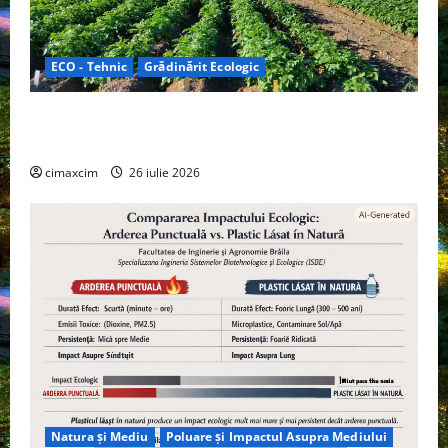
ECO - Tehnic
Grădinărit Ecologic
Agricultura Viitorului: Tranziția Ecologică bazată pe
Tehnologie, nu pe Chimicale
cimaxcim
26 iulie 2026
Natura și Mediu
Poluare și Impactul Asupra Mediului