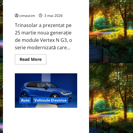
un nou reper în tehnologia
BYD
și
TOPCon
CATL
conduc
cimaxcim
3 mai 2026
revoluția
globală
Trinasolar a prezentat pe
25 martie noua generație
de module Vertex N G3, o
serie modernizată care...
Read
Read More
more
about
Trinasolar
lansează
noile
module
Vertex
N
G3
Auto
Vehicule Electrice
de
760W
–
un
Volkswagen ID. Polo – Lansare
nou
oficială: un nou capitol electric
reper
în
pentru un nume legendar
tehnologia