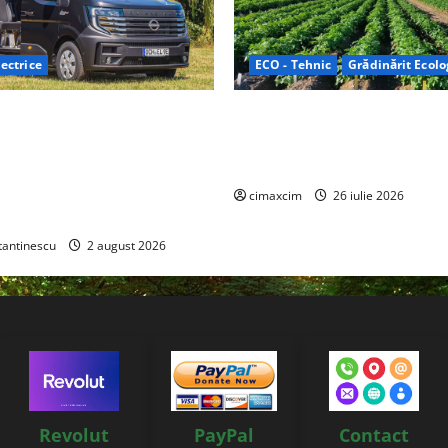
ectrice
ECO - Tehnic
Grădinărit Ecolo
Relax: Nissan și Eifelland au
Agricultura Viitorului: Tranzi
otă electrică care folosește
Ecologică bazată pe Tehnolog
87 kWh nu doar pentru
Chimicale
i și pentru încălzire complet
cimaxcim
26 iulie 2026
tantinescu
2 august 2026
Revolut
PayPal
Contact