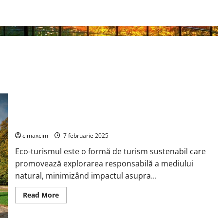
Eco-Turism: Călătorii Responsabile pentru Protejarea Naturii
cimaxcim
7 februarie 2025
Eco-turismul este o formă de turism sustenabil care
promovează explorarea responsabilă a mediului
natural, minimizând impactul asupra...
Read
Read More
more
about
Eco-