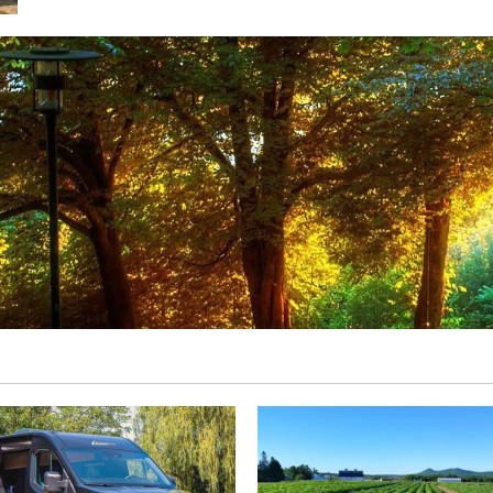
Turism:
Călătorii
Responsabile
pentru
Protejarea
Naturii