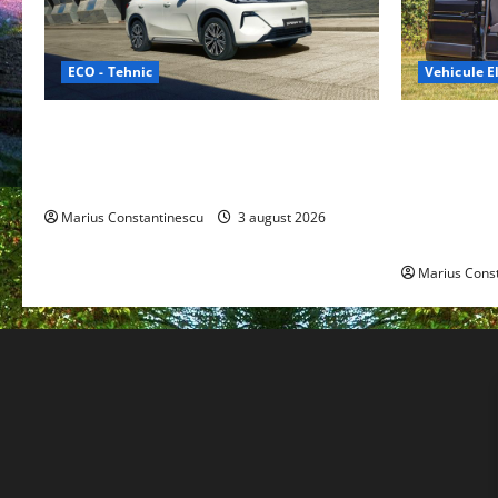
ECO - Tehnic
Vehicule El
Geely lansează „Thunder”, unul dintre
Interstar‑e 
cele mai compacte și eficiente sisteme
creat o rul
de acționare electrică din lume
bateria de 
tracțiune, c
Marius Constantinescu
3 august 2026
off‑grid
Marius Cons