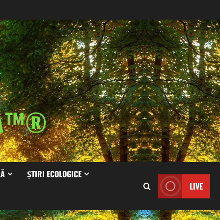
IA™®
LĂ
ȘTIRI ECOLOGICE
LIVE