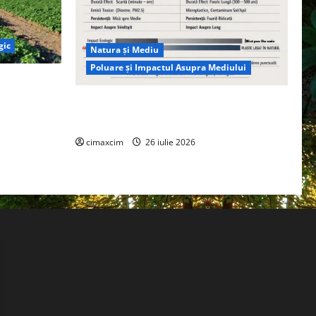
gic
Natura și Mediu
Poluare și Impactul Asupra Mediului
ția
ie, nu pe
Managementul deșeurilor în România:
probleme reale, soluții și tehnologii noi
cimaxcim
26 iulie 2026