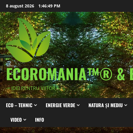
Skip
8 august 2026
1:46:50 PM
to
content
ECOROMANIA™® & 
-= IDEI PENTRU VIITOR =-
ECO – TEHNIC
ENERGIE VERDE
NATURA ȘI MEDIU
VIDEO
INFO