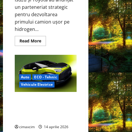
un parteneriat strategic
pentru dezvoltarea
primului camion ușor pe
hidrogen...
Read
Read More
more
about
Isuzu
și
Toyota
accelerează
dezvoltarea
camionului
Auto
ECO - Tehnic
pe
hidrogen
Vehicule Electrice
Nissan Juke va fi complet
electric în 2027, construit pe o
platformă Renault Scenic E-
Tech și Alpine A390.
cimaxcim
14 aprilie 2026