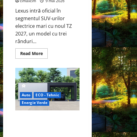
cimaxcim
9 mai 2026
tracțiune,
ci
și
Lexus intră oficial în
pentru
segmentul SUV‑urilor
încălzire
complet
electrice mari cu noul TZ
off‑grid
2027, un model cu trei
rânduri...
Read
Read More
more
about
Lexus
TZ
2027
–
SUV
electric
cu
Auto
ECO - Tehnic
7
locuri,
Energie Verde
autonomie
de
până
la
China prezintă tehnologia care
480
schimbă regulile jocului: baterii
km
și
EV cu încărcare în 6,5 minute.
tracțiune