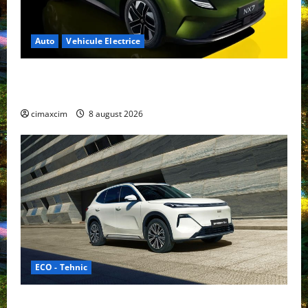
Auto
Vehicule Electrice
Nissan NX7: SUV-ul electrificat accesibil care extinde
gama Nissan în China
cimaxcim
8 august 2026
ECO - Tehnic
Geely lansează „Thunder”, unul dintre cele mai