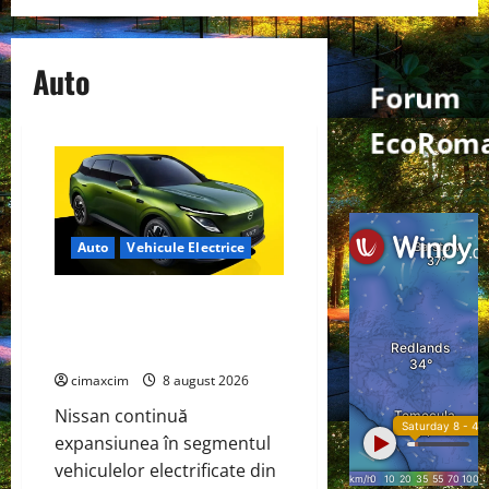
Auto
Forum
EcoRoma
Auto
Vehicule Electrice
Nissan NX7: SUV-ul electrificat
accesibil care extinde gama
Nissan în China
cimaxcim
8 august 2026
Nissan continuă
expansiunea în segmentul
vehiculelor electrificate din