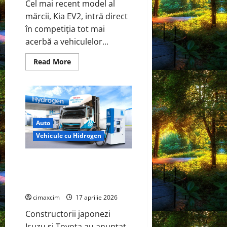
Cel mai recent model al
mărcii, Kia EV2, intră direct
în competiția tot mai
acerbă a vehiculelor...
Read
Read More
more
about
Kia
EV2
–
Noul
crossover
electric
Auto
urban
cu
Vehicule cu Hidrogen
autonomie
mare
și
preț
Isuzu și Toyota accelerează
accesibil
dezvoltarea camionului pe
hidrogen
cimaxcim
17 aprilie 2026
Constructorii japonezi
Isuzu și Toyota au anunțat