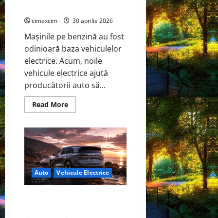
hibride
cimaxcim
30 aprilie 2026
Mașinile pe benzină au fost
odinioară baza vehiculelor
electrice. Acum, noile
vehicule electrice ajută
producătorii auto să...
Read
Read More
more
about
Tehnologia
electrică
Skunkworks
de
la
Ford
va
fi
Auto
Vehicule Electrice
disponibilă
și
în
Lansarea SUV-ului electric Lucid
vehiculele
hibride
Gravity schimbă regulile jocului