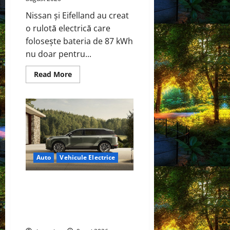
Nissan și Eifelland au creat
o rulotă electrică care
folosește bateria de 87 kWh
nu doar pentru...
Read
Read More
more
about
Interstar‑e
Relax:
Nissan
și
Eifelland
au
creat
o
rulotă
Auto
Vehicule Electrice
electrică
care
folosește
bateria
Lexus TZ 2027 – SUV electric cu
de
7 locuri, autonomie de până la
87
kWh
480 km și tracțiune integrală
nu
standard
doar
pentru