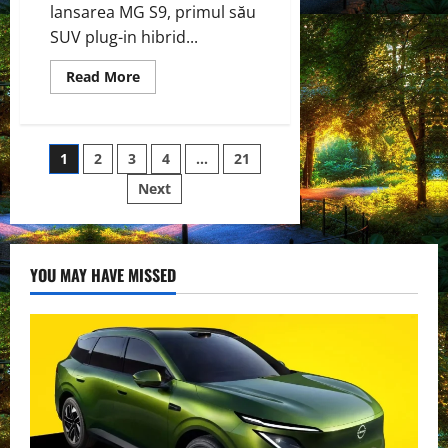
lansarea MG S9, primul său
SUV plug-in hibrid...
Read
Read More
more
about
MG
lansează
în
Paginație
1
2
3
4
…
21
Marea
Britanie
primul
Next
articole
SUV
cu
șapte
locuri
și
energie
YOU MAY HAVE MISSED
plug-
in