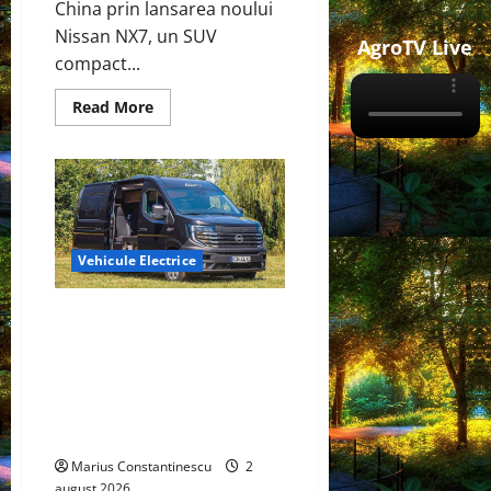
China prin lansarea noului
Nissan NX7, un SUV
AgroTV Live
compact...
Read
Read More
more
about
Nissan
NX7:
SUV-
ul
electrificat
accesibil
care
extinde
Vehicule Electrice
gama
Nissan
în
Interstar‑e Relax: Nissan și
China
Eifelland au creat o rulotă
electrică care folosește bateria
de 87 kWh nu doar pentru
tracțiune, ci și pentru încălzire
complet off‑grid
Marius Constantinescu
2
august 2026