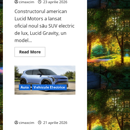
cimaxcim
23 aprilie 2026
Constructorul american
Lucid Motors a lansat
oficial noul său SUV electric
de lux, Lucid Gravity, un
model...
Read
Read More
more
about
Lansarea
SUV-
ului
electric
Lucid
Gravity
Auto
Vehicule Electrice
schimbă
regulile
jocului
Kia EV2 – Noul crossover
electric urban cu autonomie
mare și preț accesibil
cimaxcim
21 aprilie 2026