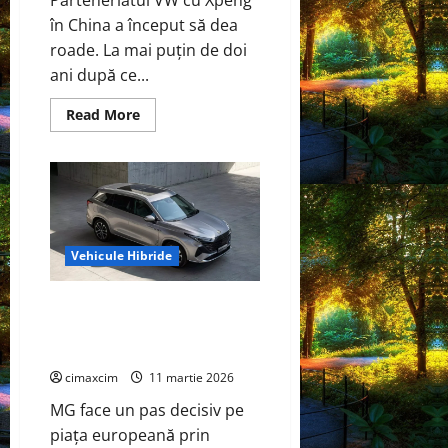
Parteneriatul VW cu Xpeng
în China a început să dea
roade. La mai puțin de doi
ani după ce...
Read
Read More
more
about
Cel
mai
mare
și
mai
puternic
SUV
electric
Vehicule Hibride
de
până
acum
MG lansează în Marea Britanie
de
la
primul SUV cu șapte locuri și
VW
energie plug-in
cimaxcim
11 martie 2026
MG face un pas decisiv pe
piața europeană prin