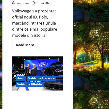
și
cimaxcim
1 mai 2026
CATL
conduc
Volkswagen a prezentat
revoluția
globală
oficial noul ID. Polo,
marcând intrarea unuia
dintre cele mai populare
modele din istoria...
Read
Read More
more
about
Volkswagen
ID.
Polo
–
Lansare
oficială:
un
Auto
Vehicule Electrice
nou
capitol
Vehicule Hibride
electric
pentru
un
nume
Tehnologia electrică
legendar
Skunkworks de la Ford va fi
disponibilă și în vehiculele