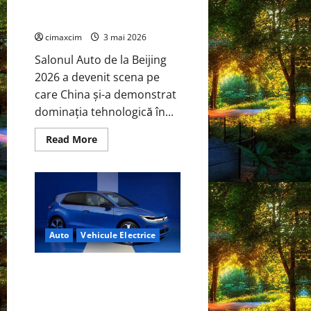
BYD și CATL conduc revoluția
integrală
standard
globală
cimaxcim
3 mai 2026
Salonul Auto de la Beijing
2026 a devenit scena pe
care China și-a demonstrat
dominația tehnologică în...
Read
Read More
more
about
China
prezintă
tehnologia
care
schimbă
regulile
jocului:
Auto
Vehicule Electrice
baterii
EV
cu
încărcare
Volkswagen ID. Polo – Lansare
în
oficială: un nou capitol electric
6,5
minute.
pentru un nume legendar
BYD