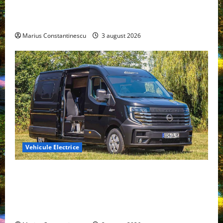
compacte și eficiente sisteme de acționare electrică
din lume
Marius Constantinescu
3 august 2026
Vehicule Electrice
Interstar‑e Relax: Nissan și Eifelland au creat o
rulotă electrică care folosește bateria de 87 kWh nu
doar pentru tracțiune, ci și pentru încălzire complet
off‑grid