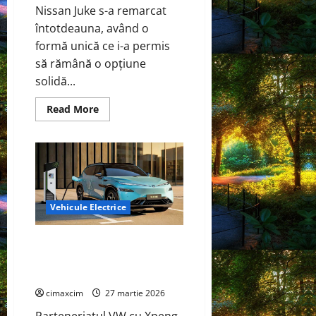
Nissan Juke s-a remarcat
întotdeauna, având o
formă unică ce i-a permis
să rămână o opțiune
solidă...
Read
Read More
more
about
Nissan
Juke
va
fi
complet
electric
în
2027,
Vehicule Electrice
construit
pe
o
Cel mai mare și mai puternic
platformă
Renault
SUV electric de până acum de la
Scenic
VW
E-
Tech
cimaxcim
27 martie 2026
și
Alpine
A390.