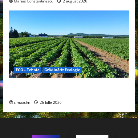
Marius Constantinescu
2 august 2026
ECO - Tehnic
Grădinărit Ecologic
Agricultura Viitorului: Tranziția Ecologică bazată pe
Tehnologie, nu pe Chimicale
cimaxcim
26 iulie 2026