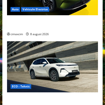
Auto
Vehicule Electrice
Nissan NX7: SUV-ul electrificat accesibil care extinde
gama Nissan în China
cimaxcim
8 august 2026
ECO - Tehnic
Geely lansează „Thunder”, unul dintre cele mai
compacte și eficiente sisteme de acționare electrică