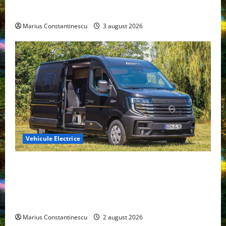
din lume
Marius Constantinescu
3 august 2026
Vehicule Electrice
Interstar‑e Relax: Nissan și Eifelland au creat o
rulotă electrică care folosește bateria de 87 kWh nu
doar pentru tracțiune, ci și pentru încălzire complet
off‑grid
Marius Constantinescu
2 august 2026