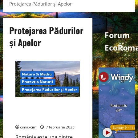
Protejarea Pădurilor și Apelor
Protejarea Pădurilor
Forum
și Apelor
EcoRoma
Natura și Mediu
Protecția Naturii
Protejarea Pădurilor și Apelor
Protejarea Pădurilor și Apelor
în România: Provocări și Soluții
pentru Mediu
cimaxcim
7 februarie 2025
România este una dintre