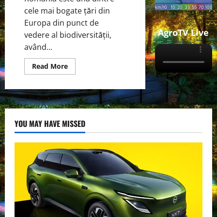
cele mai bogate țări din
Europa din punct de
AgroTV Live
vedere al biodiversității,
având...
Read
Read More
more
about
Protejarea
Pădurilor
și
Apelor
în
România:
YOU MAY HAVE MISSED
Provocări
și
Soluții
pentru
Mediu