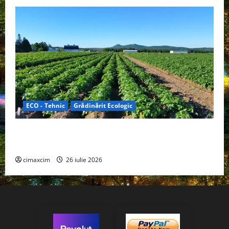
ECO - Tehnic
Grădinărit Ecologic
Agricultura Viitorului: Tranziția Ecologică bazată pe
Tehnologie, nu pe Chimicale
cimaxcim
26 iulie 2026