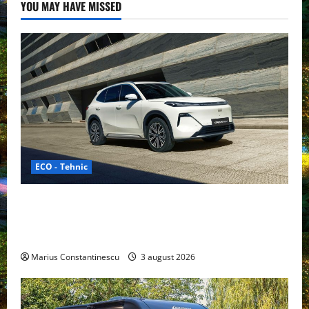
Planeta
YOU MAY HAVE MISSED
ECO - Tehnic
Geely lansează „Thunder”, unul dintre cele mai
compacte și eficiente sisteme de acționare electrică
din lume
Marius Constantinescu
3 august 2026