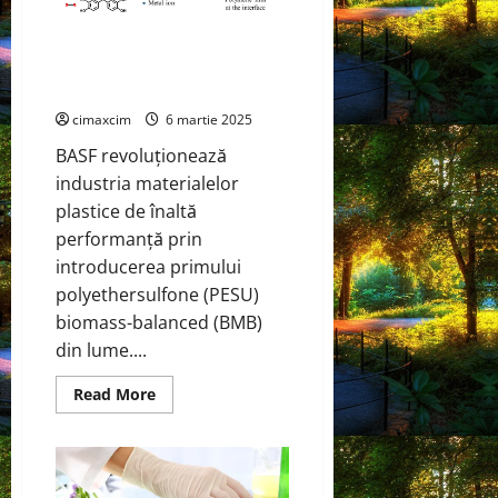
hidrogen
industrial
BASF Lansează Primul
utilizând
amoniac
Polyethersulfone (PESU)
verde
produs
Biomass-Balanced din Lume
în
Norvegia
cimaxcim
6 martie 2025
BASF revoluționează
industria materialelor
plastice de înaltă
performanță prin
introducerea primului
polyethersulfone (PESU)
biomass-balanced (BMB)
din lume....
Read
Read More
more
about
BASF
Lansează
Primul
Polyethersulfone