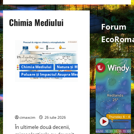
Chimia Mediului
Forum
EcoRoma
Chimia Mediului
Natura și Mediu
Poluare și Impactul Asupra Mediului
Microplasticele ingerate de om:
cât plastic mâncăm, cum se
dizolvă și ce riscuri reale
există
cimaxcim
26 iulie 2026
În ultimele două decenii,