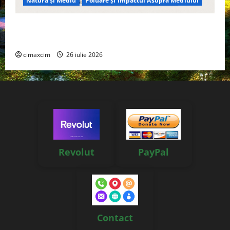
Natura și Mediu
Poluare și Impactul Asupra Mediului
Managementul deșeurilor în România: probleme
reale, soluții și tehnologii noi
cimaxcim
26 iulie 2026
Revolut
PayPal
Contact