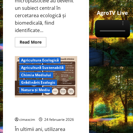
microplasticele au devenit
un subiect central în
AgroTV Live
cercetarea ecologică și
biomedicală, fiind
identificate...
Read
Read More
more
about
Microplasticele
ingerate
Agricultura Ecologică
de
om:
Agricultură Sustenabilă
cât
plastic
Chimia Mediului
mâncăm,
Grădinărit Ecologic
cum
se
Natura și Mediu
dizolvă
și
ce
riscuri
Polistirenul în grădină – între
reale
practică și pericol ecologic
există
cimaxcim
24 februarie 2026
În ultimii ani, utilizarea