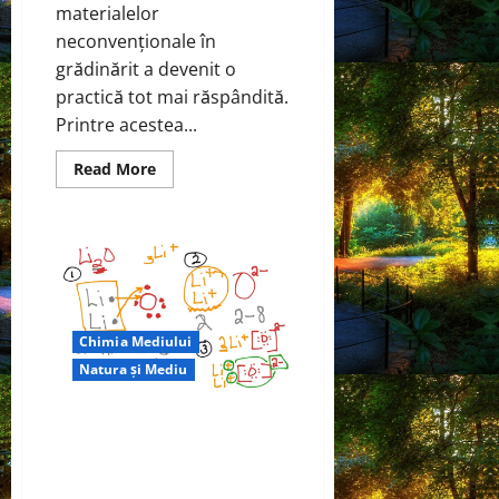
materialelor
neconvenționale în
grădinărit a devenit o
practică tot mai răspândită.
Printre acestea...
Read
Read More
more
about
Polistirenul
în
grădină
–
între
practică
și
pericol
ecologic
Chimia Mediului
Natura și Mediu
Echipa condusă de PNNL arată
că sublimarea Li2O amestecată
cu precursori bogați în nichel ar