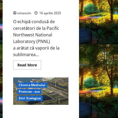
putea scădea costul de
producție a bateriilor
cimaxcim
16 aprilie 2025
O echipă condusă de
cercetători de la Pacific
Northwest National
Laboratory (PNNL)
a arătat că vaporii de la
sublimarea...
Read
Read More
more
about
Echipa
condusă
de
Chimia Mediului
PNNL
arată
Proiecte - eco
că
sublimarea
Știri Ecologice
Li2O
amestecată
cu
North Ammonia și Höegh Evi
precursori
bogați
colaborează pentru a furniza