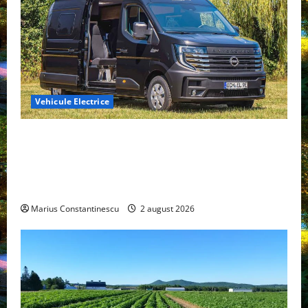
Vehicule Electrice
Interstar‑e Relax: Nissan și Eifelland au creat o
rulotă electrică care folosește bateria de 87 kWh nu
doar pentru tracțiune, ci și pentru încălzire complet
off‑grid
Marius Constantinescu
2 august 2026