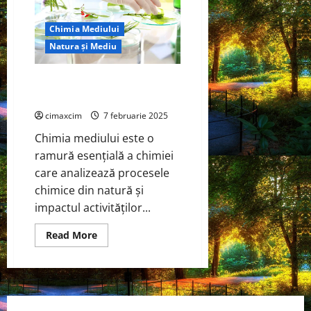
(PESU)
Biomass-
Balanced
Chimia Mediului
din
Lume
Natura și Mediu
Chimia Mediului: Știința Care
Protejează Planeta
cimaxcim
7 februarie 2025
Chimia mediului este o
ramură esențială a chimiei
care analizează procesele
chimice din natură și
impactul activităților...
Read
Read More
more
about
Chimia
Mediului:
Știința
Care
Protejează