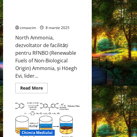
în
hidrogen industrial utilizând
nichel
ar
amoniac verde produs în
putea
Norvegia
scădea
costul
de
cimaxcim
8 martie 2025
producție
a
North Ammonia,
bateriilor
dezvoltator de facilități
pentru RFNBO (Renewable
Fuels of Non-Biological
Origin) Ammonia, și Höegh
Evi, lider...
Read
Read More
more
about
North
Ammonia
și
Höegh
Evi
colaborează
pentru
a
Chimia Mediului
furniza