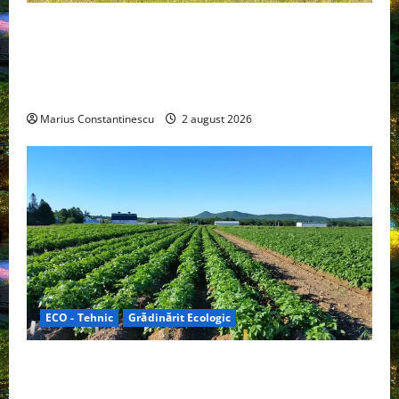
Interstar‑e Relax: Nissan și Eifelland au creat o
rulotă electrică care folosește bateria de 87 kWh nu
doar pentru tracțiune, ci și pentru încălzire complet
off‑grid
Marius Constantinescu
2 august 2026
ECO - Tehnic
Grădinărit Ecologic
Agricultura Viitorului: Tranziția Ecologică bazată pe
Tehnologie, nu pe Chimicale