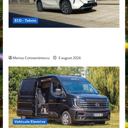
ECO - Tehnic
Geely lansează „Thunder”, unul dintre cele mai
compacte și eficiente sisteme de acționare electrică
din lume
Marius Constantinescu
3 august 2026
Vehicule Electrice