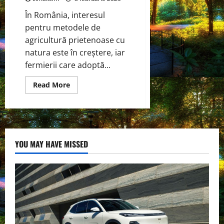
În România, interesul
pentru metodele de
agricultură prietenoase cu
natura este în creștere, iar
fermierii care adoptă...
Read
Read More
more
about
Agricultura
sustenabilă
și
ecologică
YOU MAY HAVE MISSED