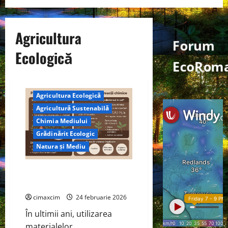
Agricultura
Forum
Ecologică
EcoRom
Agricultura Ecologică
Agricultură Sustenabilă
Chimia Mediului
Grădinărit Ecologic
Natura și Mediu
Polistirenul în grădină – între
practică și pericol ecologic
cimaxcim
24 februarie 2026
În ultimii ani, utilizarea
materialelor