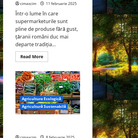
cimaxcim
11 februarie 2025
Într-o lume în care
supermarketurile sunt
pline de produse fără gust,
țăranii români duc mai
departe tradiția...
Read
Read More
more
about
SOIURI
TRADIȚIONALE
DE
LEGUME:
Descoperă
Gustul
Adevărat
Agricultura Ecologică
al
Legumelor
Agricultură Sustenabilă
și
Fructelor
Tradiționale
Agricultura sustenabilă și
ecologică
cimaxcim
8 februarie 2025