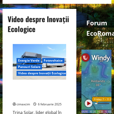
Video despre Inovații
Forum
Ecologice
EcoRoma
Energie Verde
Fotovoltaice
Panouri Solare
Video despre Inovații Ecologice
Trina Solar, lider global în
furnizarea de soluții
fotovoltaice inteligente
cimaxcim
6 februarie 2025
Trina Solar, lider global în