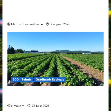
rulotă electrică care folosește bateria de 87 kWh nu
doar pentru tracțiune, ci și pentru încălzire complet
off‑grid
Marius Constantinescu
2 august 2026
ECO - Tehnic
Grădinărit Ecologic
Agricultura Viitorului: Tranziția Ecologică bazată pe
Tehnologie, nu pe Chimicale
cimaxcim
26 iulie 2026