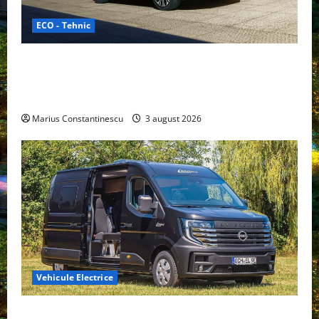
ECO - Tehnic
Geely lansează „Thunder”, unul dintre cele mai
compacte și eficiente sisteme de acționare electrică
din lume
Marius Constantinescu
3 august 2026
Vehicule Electrice
Interstar‑e Relax: Nissan și Eifelland au creat o