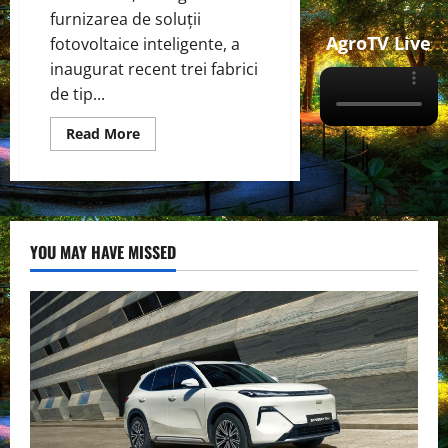
furnizarea de soluții
AgroTV Live
fotovoltaice inteligente, a
inaugurat recent trei fabrici
de tip...
Read
Read More
more
about
Trina
Solar,
lider
global
în
furnizarea
YOU MAY HAVE MISSED
de
soluții
fotovoltaice
inteligente