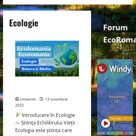
Ecologie
Forum
EcoRoma
Ecologie
Natura și Mediu
Ecologie — Știința Echilibrului
Vieții
cimaxcim
13 octombrie
2025
Introducere în Ecologie
— Știința Echilibrului Vieții
Ecologia este știința care