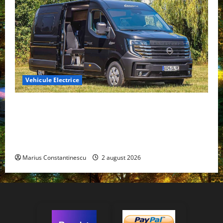
Vehicule Electrice
Interstar‑e Relax: Nissan și Eifelland au creat o
rulotă electrică care folosește bateria de 87 kWh nu
doar pentru tracțiune, ci și pentru încălzire complet
off‑grid
Marius Constantinescu
2 august 2026