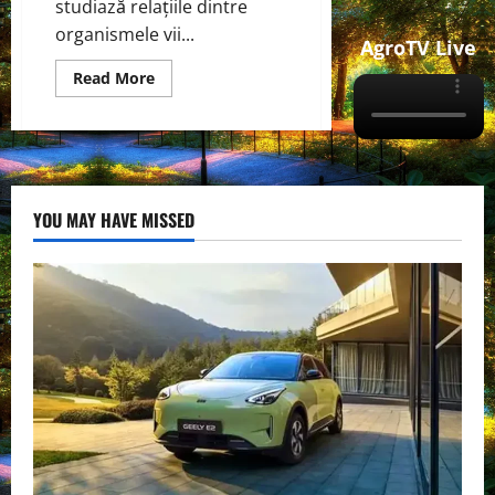
studiază relațiile dintre
organismele vii...
AgroTV Live
Read
Read More
more
about
Ecologie
—
Știința
Echilibrului
Vieții
YOU MAY HAVE MISSED