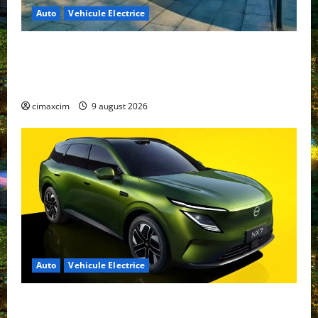
Auto
Vehicule Electrice
Geely E2 – cea mai ieftină mașină electrică din
China cu autonomie reală de 300 km. Analiză
completă 2026
cimaxcim
9 august 2026
Auto
Vehicule Electrice
Nissan NX7: SUV-ul electrificat accesibil care extinde