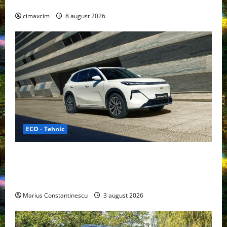
gama Nissan în China
cimaxcim
8 august 2026
ECO - Tehnic
Geely lansează „Thunder”, unul dintre cele mai
compacte și eficiente sisteme de acționare electrică
din lume
Marius Constantinescu
3 august 2026