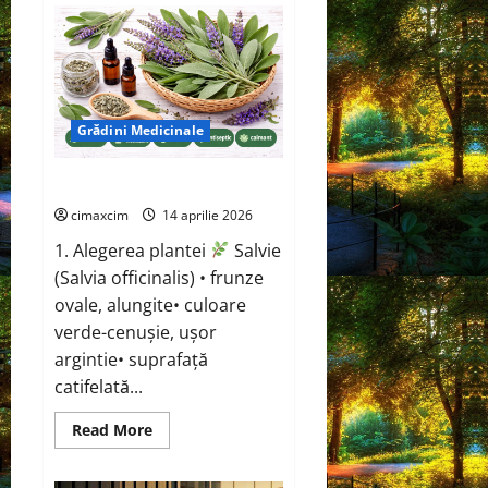
ciobanului
(Capsella
bursa-
pastoris)
Grădini Medicinale
Salvie (Salvia officinalis)
cimaxcim
14 aprilie 2026
1. Alegerea plantei
Salvie
(Salvia officinalis) • frunze
ovale, alungite• culoare
verde-cenușie, ușor
argintie• suprafață
catifelată...
Read
Read More
more
about
Salvie