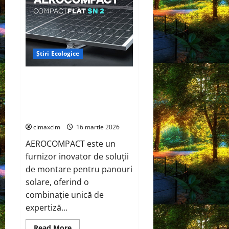
–
Inițiativa
FIAB
Brăila
pentru
o
agricultură
Știri Ecologice
sustenabilă
AEROCOMPACT, a lansat o
extensie pentru sistemul său
de acoperiș plat COMPACTFLAT
SN2
cimaxcim
16 martie 2026
AEROCOMPACT este un
furnizor inovator de soluții
de montare pentru panouri
solare, oferind o
combinație unică de
expertiză...
Read
Read More