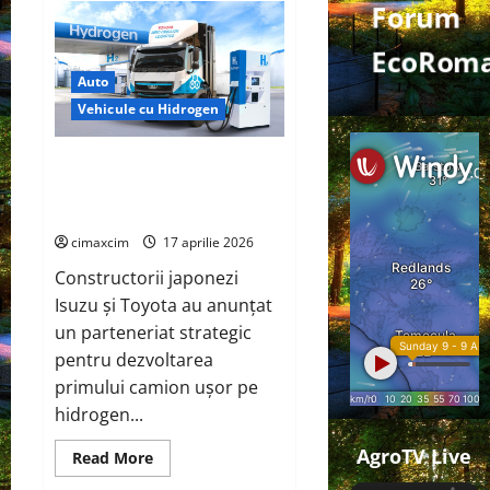
Forum
EcoRoma
Auto
Vehicule cu Hidrogen
Isuzu și Toyota accelerează
dezvoltarea camionului pe
hidrogen
cimaxcim
17 aprilie 2026
Constructorii japonezi
Isuzu și Toyota au anunțat
un parteneriat strategic
pentru dezvoltarea
primului camion ușor pe
hidrogen...
AgroTV Live
Read
Read More
more
about