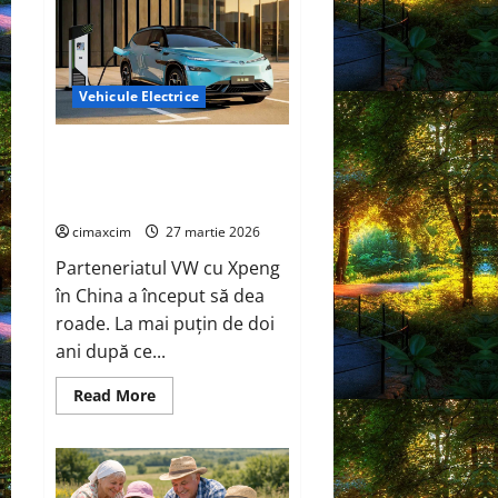
(Salvia
officinalis)
Vehicule Electrice
Cel mai mare și mai puternic
SUV electric de până acum de la
VW
cimaxcim
27 martie 2026
Parteneriatul VW cu Xpeng
în China a început să dea
roade. La mai puțin de doi
ani după ce...
Read
Read More
more
about
Cel
mai
mare
și