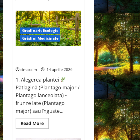
about
Nissan
Juke
va
fi
complet
electric
Grădinărit Ecologic
în
Grădini Medicinale
2027,
construit
pe
o
Pătlagină (Plantago major /
platformă
Plantago lanceolata)
Renault
Scenic
E-
cimaxcim
14 aprilie 2026
Tech
și
1. Alegerea plantei
Alpine
Pătlagină (Plantago major /
A390.
Plantago lanceolata) •
frunze late (Plantago
major) sau înguste...
Read
Read More
more
about
Pătlagină