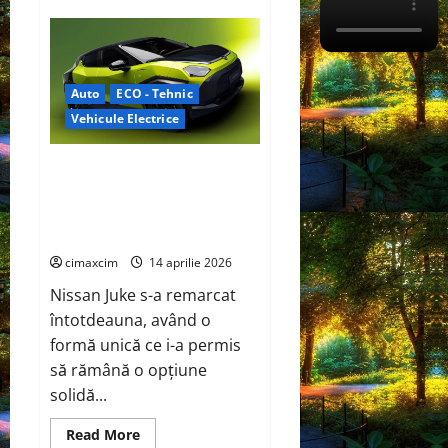
Isuzu
și
Toyota
accelerează
dezvoltarea
camionului
Auto
ECO - Tehnic
pe
hidrogen
Vehicule Electrice
Nissan Juke va fi complet
electric în 2027, construit pe o
platformă Renault Scenic E-
Tech și Alpine A390.
cimaxcim
14 aprilie 2026
Nissan Juke s-a remarcat
întotdeauna, având o
formă unică ce i-a permis
să rămână o opțiune
solidă...
Read
Read More
more