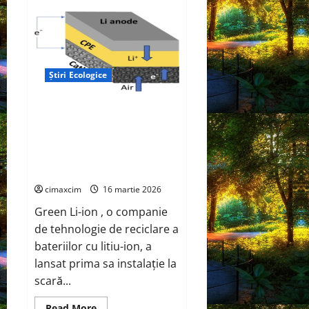
Easun
Innovations
revoluționează
încărcarea
mașinilor
electrice
cu
soluții
Știri Ecologice
de
ultimă
oră
Green Li-ion lansează prima
fabrică la scară comercială din
America de Nord care produce
materiale reciclate pentru
baterii Li-ion
cimaxcim
16 martie 2026
Green Li-ion , o companie
de tehnologie de reciclare a
bateriilor cu litiu-ion, a
lansat prima sa instalație la
scară...
Read
Read More