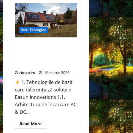
Mașinile
electrice,
de
la
experimente
de
laborator
Știri Ecologice
la
opțiuni
viabile
pentru
Easun Innovations
un
revoluționează încărcarea
viitor
sustenabil
mașinilor electrice cu soluții de
ultimă oră
cimaxcim
16 martie 2026
1. Tehnologiile de bază
care diferențiază soluțiile
Easun Innovations 1.1.
Arhitectură de încărcare AC
& DC...
Read
Read More
more
about