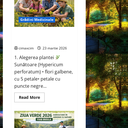
mai
puternic
SUV
electric
de
Grădini Medicinale
până
acum
de
la
Sunătoare (Hypericum
VW
perforatum)
cimaxcim
23 martie 2026
1. Alegerea plantei
Sunătoare (Hypericum
perforatum) • flori galbene,
cu 5 petale• petale cu
puncte negre...
Read
Read More
more
about
Sunătoare
(Hypericum
perforatum)