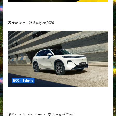
Nissan NX7: SUV-ul electrificat accesibil care extinde
gama Nissan în China
cimaxcim
8 august 2026
ECO - Tehnic
Geely lansează „Thunder”, unul dintre cele mai
compacte și eficiente sisteme de acționare electrică
din lume
Marius Constantinescu
3 august 2026