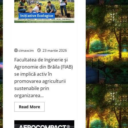
Inițiative Ecologice
Ziua Verde 2026” – Inițiativa
FIAB Brăila pentru o
agricultură sustenabilă
cimaxcim
23 martie 2026
Facultatea de Inginerie și
Agronomie din Brăila (FIAB)
se implică activ în
promovarea agriculturii
sustenabile prin
organizarea...
Read
Read More
more
about
Ziua
Verde
2026”