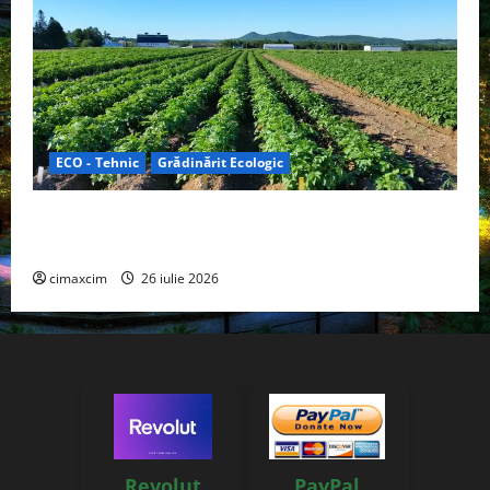
ECO - Tehnic
Grădinărit Ecologic
Agricultura Viitorului: Tranziția Ecologică bazată pe
Tehnologie, nu pe Chimicale
cimaxcim
26 iulie 2026
Revolut
PayPal