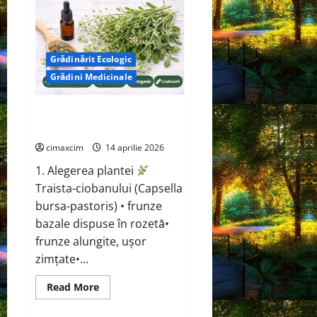
(Plantago
major
/
Plantago
lanceolata)
Grădinărit Ecologic
Grădini Medicinale
Traista-ciobanului (Capsella
bursa-pastoris)
cimaxcim
14 aprilie 2026
1. Alegerea plantei
Traista-ciobanului (Capsella
bursa-pastoris) • frunze
bazale dispuse în rozetă•
frunze alungite, ușor
zimțate•...
Read
Read More
more
about
Traista-