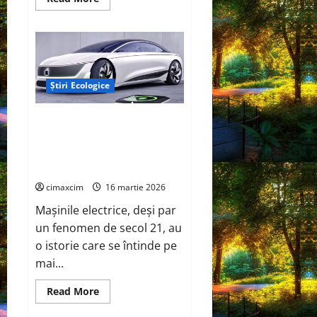
more
about
AEROCOMPACT,
a
lansat
o
extensie
pentru
Știri Ecologice
sistemul
său
de
acoperiș
Mașinile electrice, de la
plat
experimente de laborator la
COMPACTFLAT
SN2
opțiuni viabile pentru un viitor
sustenabil
cimaxcim
16 martie 2026
Mașinile electrice, deși par
un fenomen de secol 21, au
o istorie care se întinde pe
mai...
Read
Read More
more
about