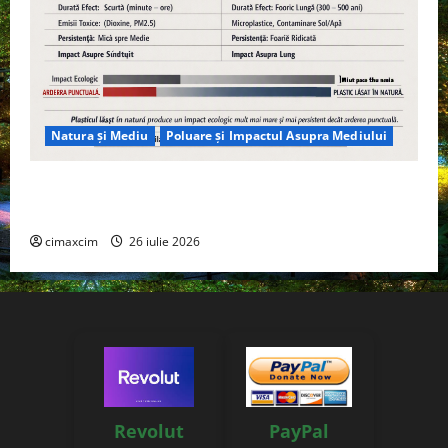
Natura și Mediu
Poluare și Impactul Asupra Mediului
Managementul deșeurilor în România: probleme
reale, soluții și tehnologii noi
cimaxcim
26 iulie 2026
Revolut
PayPal