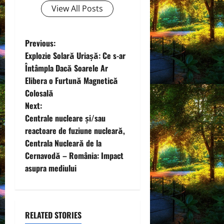
View All Posts
P
Previous:
Explozie Solară Uriașă: Ce s-ar
o
Întâmpla Dacă Soarele Ar
Elibera o Furtună Magnetică
s
Colosală
t
Next:
Centrale nucleare și/sau
n
reactoare de fuziune nucleară,
Centrala Nucleară de la
a
Cernavodă – România: Impact
v
asupra mediului
i
g
RELATED STORIES