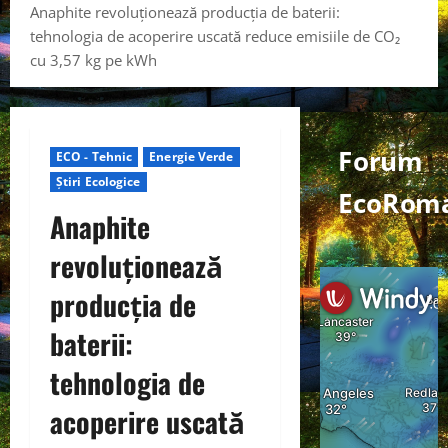
Anaphite revoluționează producția de baterii:
tehnologia de acoperire uscată reduce emisiile de CO₂
cu 3,57 kg pe kWh
Forum
ECO - Tehnic
Energie Verde
Știri Ecologice
EcoRom
Anaphite
revoluționează
producția de
baterii:
tehnologia de
acoperire uscată