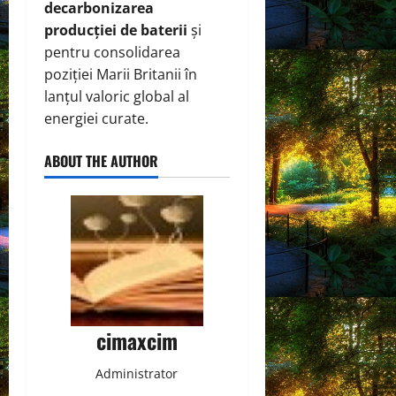
decarbonizarea
producției de baterii
și
pentru consolidarea
poziției Marii Britanii în
lanțul valoric global al
energiei curate.
ABOUT THE AUTHOR
cimaxcim
Administrator