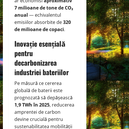
ar economisi
aproximativ
7 milioane de tone de CO₂
anual
— echivalentul
emisiilor absorbite de
320
de milioane de copaci
.
Inovație esențială
pentru
decarbonizarea
industriei bateriilor
Pe măsură ce cererea
globală de baterii este
prognozată să depășească
1,9 TWh în 2025
, reducerea
amprentei de carbon
devine crucială pentru
sustenabilitatea mobilității