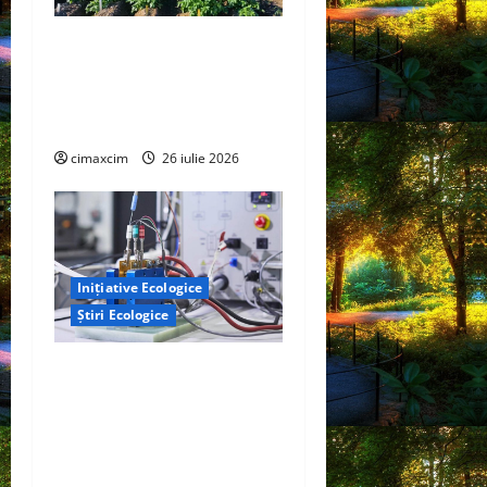
Agricultura Viitorului:
Tranziția Ecologică bazată
pe Tehnologie, nu pe
Chimicale
cimaxcim
26 iulie 2026
Inițiative Ecologice
Știri Ecologice
Un nou design al celulelor
de combustibil pe bază de
hidrogen ar putea debloca
tehnologii cheie de energie
curată