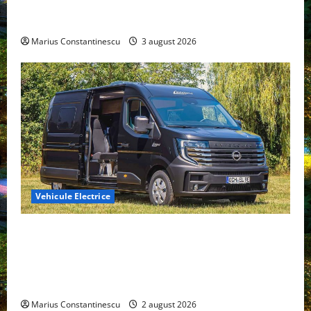
compacte și eficiente sisteme de acționare electrică
din lume
Marius Constantinescu
3 august 2026
Vehicule Electrice
Interstar‑e Relax: Nissan și Eifelland au creat o
rulotă electrică care folosește bateria de 87 kWh nu
doar pentru tracțiune, ci și pentru încălzire complet
off‑grid
Marius Constantinescu
2 august 2026