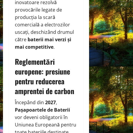
inovatoare rezolvă
provocările legate de
producția la scară
comercială a electrozilor
uscați, deschizând drumul
către
baterii mai verzi și
mai competitive
.
Reglementări
europene: presiune
pentru reducerea
amprentei de carbon
Începând din
2027
,
Pașapoartele de Baterii
vor deveni obligatorii în
Uniunea Europeană pentru
toate bateriile destinate