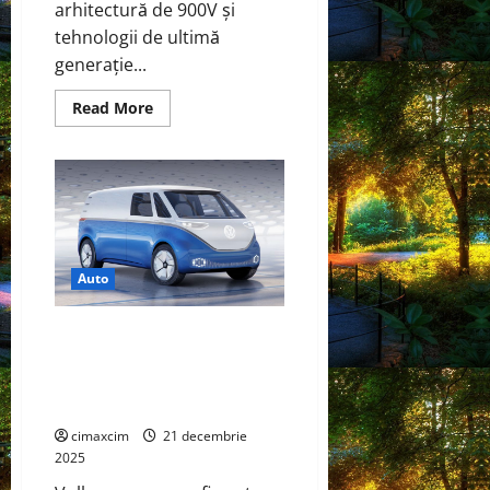
arhitectură de 900V și
tehnologii de ultimă
generație...
Read
Read More
more
about
NIO
ES8
–
Noul
SUV
electric
premium
care
ridică
Auto
standardele
industriei
Volkswagen oprește producția
ID. Buzz pentru 2026. Modelul
electric‑retro intră în „pauză
strategică”
cimaxcim
21 decembrie
2025