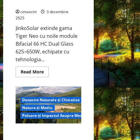
fotovoltaic
cimaxcim
3 decembrie
2025
JinkoSolar extinde gama
Tiger Neo cu noile module
Bifacial 66 HC Dual Glass
625–650W, echipate cu
tehnologia...
Read
Read More
more
about
JinkoSolar
lansează
Tiger
Neo
Dezastre Naturale și Climatice
Bifacial
66
Natura și Mediu
HC
Dual
Poluare și Impactul Asupra Mediului
Glass
625–
650W
Criza de la Barajul Paltinu ridică
–
un
suspiciuni grave: decizia de