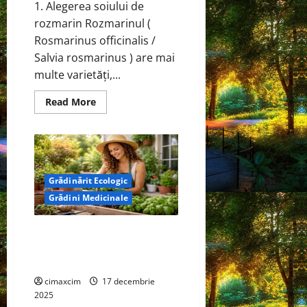
1. Alegerea soiului de
rozmarin Rozmarinul (
Rosmarinus officinalis /
Salvia rosmarinus ) are mai
multe varietăți,...
Read
Read More
more
about
Rozmarinul
–
Cum
să-
l
cultivi
Grădinărit Ecologic
acasă
și
Grădini Medicinale
utilizările
lui
terapeutice
Busuiocul – Cum să faci o
grădină de busuioc acasă și
utilizările lui terapeutice
cimaxcim
17 decembrie
2025