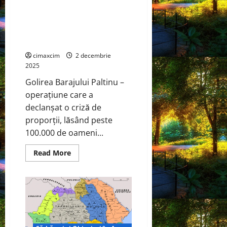
nou
golire, semnată de ministrul
reper
de
Mediului. Impact major asupra
eficiență
mediului și risc de siguranță
în
domeniul
națională
fotovoltaic
cimaxcim
2 decembrie
2025
Golirea Barajului Paltinu –
operațiune care a
declanșat o criză de
proporții, lăsând peste
100.000 de oameni...
Read
Read More
more
about
Criza
de
la
Barajul
Paltinu
ridică
suspiciuni
grave: