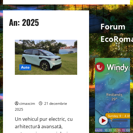
An:
2025
Forum
EcoRoma
Auto
ZEEKR MIX – MPV-ul electric
inteligent care reinventează
mobilitatea de familie
cimaxcim
21 decembrie
2025
Un vehicul pur electric, cu
arhitectură avansată,