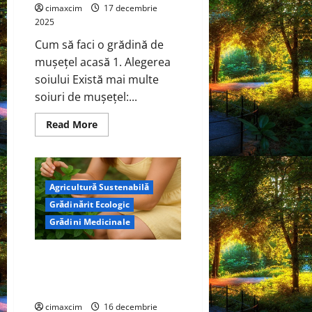
cimaxcim
17 decembrie
2025
Cum să faci o grădină de
mușețel acasă 1. Alegerea
soiului Există mai multe
soiuri de mușețel:...
Read
Read More
more
about
Mușețel
(Matricaria
chamomilla
L.)
Agricultură Sustenabilă
—
Proprietăți
Grădinărit Ecologic
farmacologice
și
Grădini Medicinale
utilizări
terapeutice
Menta (Mentha × piperita L.) —
Proprietăți farmacologice și
utilizări terapeutice
cimaxcim
16 decembrie