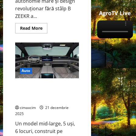
autonomie mare și design
revoluționar fără stâlp B
AgroTV Live
ZEEKR a...
Read
Read More
more
about
ZEEKR
MIX
–
MPV-
ul
electric
inteligent
care
Auto
reinventează
mobilitatea
de
NIO ES8 – Noul SUV electric
familie
premium care ridică
standardele industriei
cimaxcim
21 decembrie
2025
Un model mid‑large, 5 uși,
6 locuri, construit pe