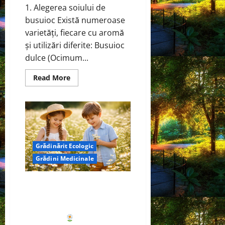
1. Alegerea soiului de
busuioc Există numeroase
varietăți, fiecare cu aromă
și utilizări diferite: Busuioc
dulce (Ocimum...
Read
Read More
more
about
Busuiocul
–
Cum
să
faci
o
grădină
Grădinărit Ecologic
de
busuioc
Grădini Medicinale
acasă
și
utilizările
lui
Mușețel (Matricaria chamomilla
terapeutice
L.) — Proprietăți
farmacologice și utilizări
terapeutice