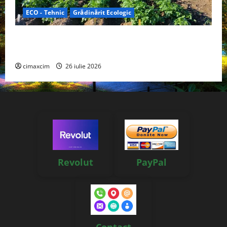
ECO - Tehnic
Grădinărit Ecologic
Agricultura Viitorului: Tranziția Ecologică bazată pe
Tehnologie, nu pe Chimicale
cimaxcim
26 iulie 2026
Revolut
PayPal
Contact