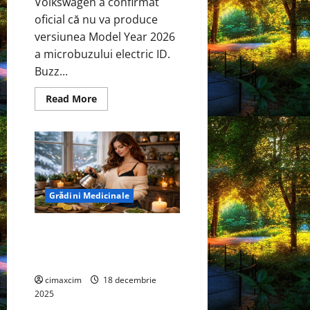
Volkswagen a confirmat
oficial că nu va produce
versiunea Model Year 2026
a microbuzului electric ID.
Buzz...
Read
Read More
more
about
Volkswagen
oprește
producția
ID.
Buzz
pentru
2026.
Modelul
Grădini Medicinale
electric‑retro
intră
în
Rozmarinul – Cum să-l cultivi
„pauză
strategică”
acasă și utilizările lui
terapeutice
cimaxcim
18 decembrie
2025