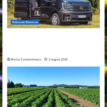
Vehicule Electrice
Interstar‑e Relax: Nissan și Eifelland au creat o
rulotă electrică care folosește bateria de 87 kWh nu
doar pentru tracțiune, ci și pentru încălzire complet
off‑grid
Marius Constantinescu
2 august 2026