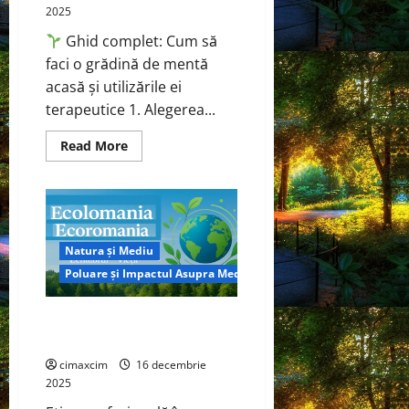
2025
Ghid complet: Cum să
faci o grădină de mentă
acasă și utilizările ei
terapeutice 1. Alegerea...
Read
Read More
more
about
Menta
(Mentha
×
piperita
L.)
—
Natura și Mediu
Proprietăți
farmacologice
Poluare și Impactul Asupra Mediului
și
utilizări
terapeutice
Etica profesională în medicină
din punct de vedere al mediului
cimaxcim
16 decembrie
2025