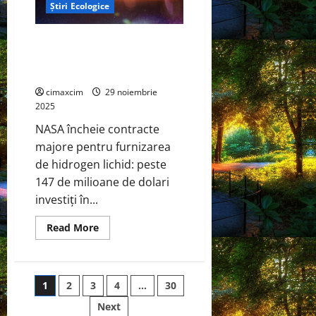
Națiunii
Știri Ecologice
Române
2025
NASA își consolidează
infrastructura energetică
bazată pe hidrogen
cimaxcim
29 noiembrie
2025
NASA încheie contracte
majore pentru furnizarea
de hidrogen lichid: peste
147 de milioane de dolari
investiți în...
Read
Read More
more
about
NASA
își
consolidează
Paginație
1
2
3
4
…
30
infrastructura
energetică
bazată
Next
pe