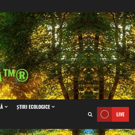
IA™®
LĂ
ȘTIRI ECOLOGICE
LIVE