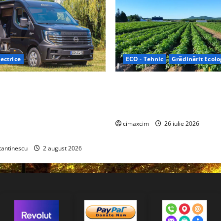
ectrice
ECO - Tehnic
Grădinărit Ecolo
Relax: Nissan și Eifelland au
Agricultura Viitorului: Tranzi
otă electrică care folosește
Ecologică bazată pe Tehnolog
87 kWh nu doar pentru
Chimicale
i și pentru încălzire complet
cimaxcim
26 iulie 2026
tantinescu
2 august 2026