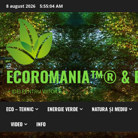
Skip
8 august 2026
5:55:05 AM
to
content
ECOROMANIA™® & 
-= IDEI PENTRU VIITOR =-
ECO – TEHNIC
ENERGIE VERDE
NATURA ȘI MEDIU
VIDEO
INFO