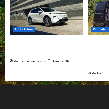
ECO - Tehnic
Vehicule El
Geely lansează „Thunder”, unul dintre
Interstar‑e 
cele mai compacte și eficiente sisteme
creat o rul
de acționare electrică din lume
bateria de 
tracțiune, c
Marius Constantinescu
3 august 2026
off‑grid
Marius Cons