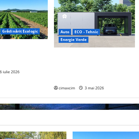
Grădinărit Ecologic
Auto
ECO - Tehnic
Energie Verde
torului: Tranziția
tă pe Tehnologie, nu
China prezintă tehnologia care
schimbă regulile jocului: baterii EV
cu încărcare în 6,5 minute. BYD și
6 iulie 2026
CATL conduc revoluția globală
cimaxcim
3 mai 2026