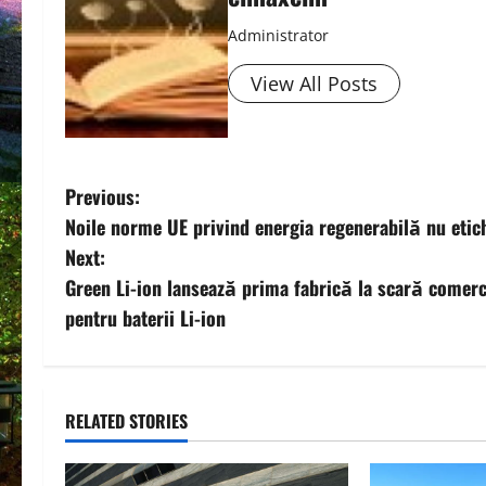
Administrator
View All Posts
P
Previous:
Noile norme UE privind energia regenerabilă nu etic
o
Next:
s
Green Li-ion lansează prima fabrică la scară comerc
pentru baterii Li-ion
t
n
a
RELATED STORIES
v