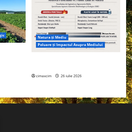
gic
Natura și Mediu
Poluare și Impactul Asupra Mediului
ția
ie, nu pe
Managementul deșeurilor în România:
probleme reale, soluții și tehnologii noi
cimaxcim
26 iulie 2026