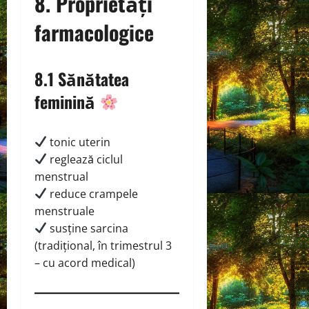
8. Proprietăți
farmacologice
8.1 Sănătatea
feminină
tonic uterin
reglează ciclul
menstrual
reduce crampele
menstruale
susține sarcina
(tradițional, în trimestrul 3
– cu acord medical)