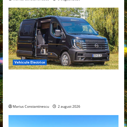
Vehicule Electrice
Interstar‑e Relax: Nissan și Eifelland au creat o
rulotă electrică care folosește bateria de 87 kWh nu
doar pentru tracțiune, ci și pentru încălzire complet
off‑grid
Marius Constantinescu
2 august 2026