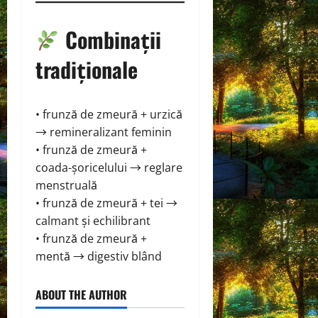
Combinații
tradiționale
• frunză de zmeură + urzică
→ remineralizant feminin
• frunză de zmeură +
coada-șoricelului → reglare
menstruală
• frunză de zmeură + tei →
calmant și echilibrant
• frunză de zmeură +
mentă → digestiv blând
ABOUT THE AUTHOR