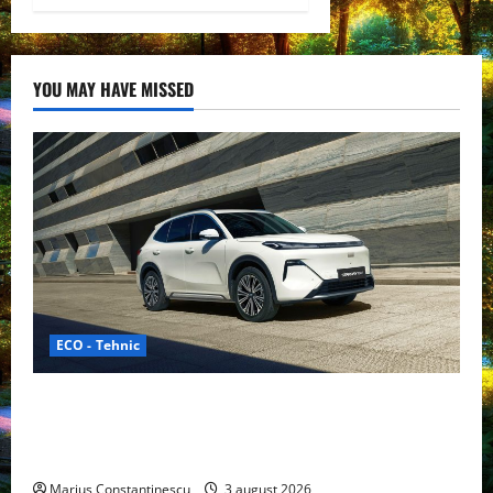
YOU MAY HAVE MISSED
ECO - Tehnic
Geely lansează „Thunder”, unul dintre cele mai
compacte și eficiente sisteme de acționare electrică
din lume
Marius Constantinescu
3 august 2026