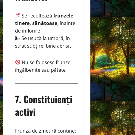
Se recoltează
frunzele
tinere, sănătoase
, înainte
de înflorire
🌬 Se usucă la umbră, în
strat subțire, bine aerisit
Nu se folosesc frunze
îngălbenite sau pătate
7. Constituienți
activi
Frunza de zmeură conține: