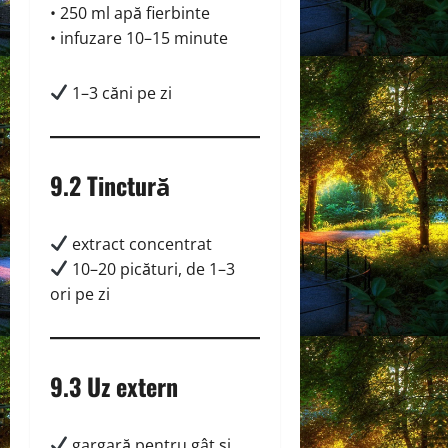
• 250 ml apă fierbinte
• infuzare 10–15 minute
1–3 căni pe zi
9.2 Tinctură
extract concentrat
10–20 picături, de 1–3
ori pe zi
9.3 Uz extern
gargară pentru gât și