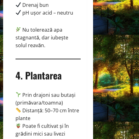
Drenaj bun
pH ușor acid – neutru
Nu tolerează apa
stagnantă, dar iubește
solul reavăn.
4. Plantarea
Prin drajoni sau butași
(primăvara/toamna)
Distanță: 50–70 cm între
plante
Poate fi cultivat și în
grădini mici sau livezi