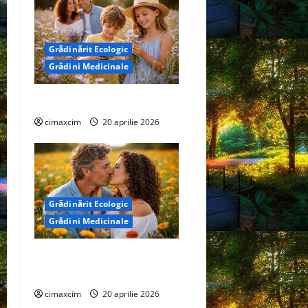
Grădinărit Ecologic
Grădini Medicinale
Cicoare (Cichorium intybus)
cimaxcim
20 aprilie 2026
Grădinărit Ecologic
Grădini Medicinale
Gălbenele (Calendula
officinalis)
cimaxcim
20 aprilie 2026