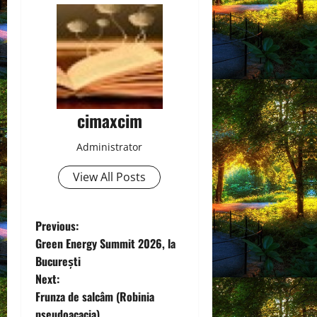
cimaxcim
Administrator
View All Posts
P
Previous:
Green Energy Summit 2026, la
o
București
Next:
s
Frunza de salcâm (Robinia
pseudoacacia)