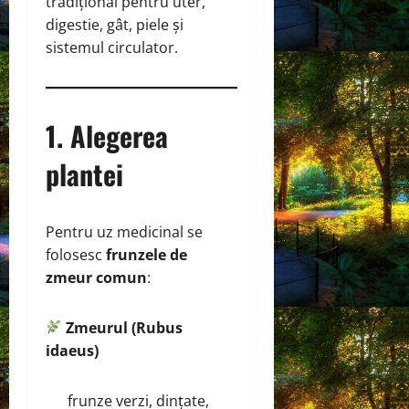
tradițional pentru uter,
digestie, gât, piele și
sistemul circulator.
1. Alegerea
plantei
Pentru uz medicinal se
folosesc
frunzele de
zmeur comun
:
Zmeurul (Rubus
idaeus)
frunze verzi, dințate,