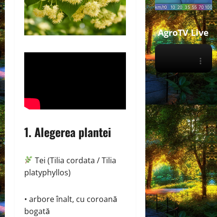
AgroTV Live
1. Alegerea plantei
Tei (Tilia cordata / Tilia
platyphyllos)
• arbore înalt, cu coroană
bogată