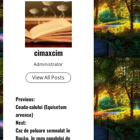
cimaxcim
Administrator
View All Posts
P
Previous:
Coada-calului (Equisetum
o
arvense)
Next:
s
Caz de poluare semnalat în
Bacău, în zona canalului de