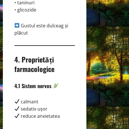
• taninuri
• glicozide
Gustul este dulceag și
plăcut
4. Proprietăți
farmacologice
4.1 Sistem nervos
calmant
sedativ ușor
reduce anxietatea