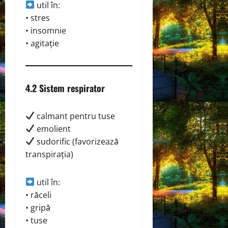
util în:
• stres
• insomnie
• agitație
4.2 Sistem respirator
calmant pentru tuse
emolient
sudorific (favorizează
transpirația)
util în:
• răceli
• gripă
• tuse