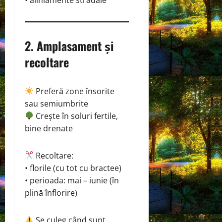
2. Amplasament și
recoltare
Preferă zone însorite
sau semiumbrite
Crește în soluri fertile,
bine drenate
Recoltare:
• florile (cu tot cu bractee)
• perioada: mai – iunie (în
plină înflorire)
Se culeg când sunt