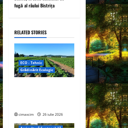
t
fugă al râului Bistrița
n
a
RELATED STORIES
v
i
g
ECO - Tehnic
a
Grădinărit Ecologic
t
Agricultura Viitorului:
Tranziția Ecologică bazată
i
pe Tehnologie, nu pe
o
Chimicale
cimaxcim
26 iulie 2026
n