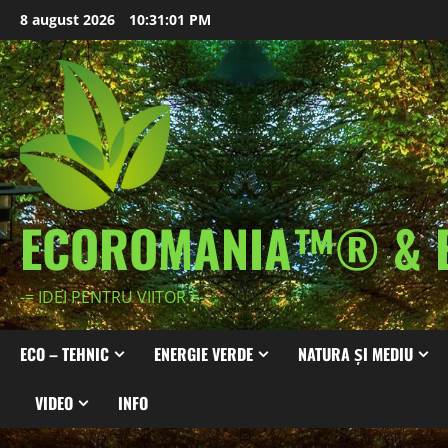
Skip
8 august 2026
10:31:03 PM
to
content
ECOROMANIA™® & 
-= IDEI PENTRU VIITOR =-
ECO – TEHNIC
ENERGIE VERDE
NATURA ȘI MEDIU
VIDEO
INFO