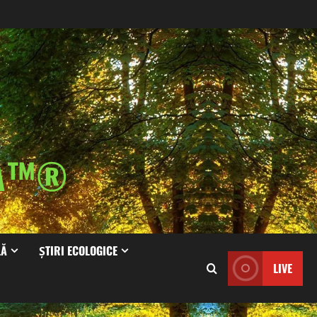
IA™®
LĂ
ȘTIRI ECOLOGICE
LIVE