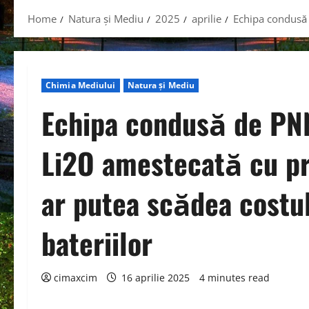
Home
Natura și Mediu
2025
aprilie
Echipa condusă 
Chimia Mediului
Natura și Mediu
Echipa condusă de PN
Li2O amestecată cu pr
ar putea scădea costu
bateriilor
cimaxcim
16 aprilie 2025
4 minutes read