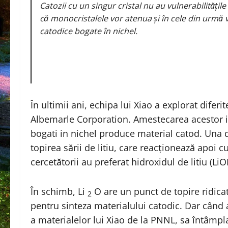
Catozii cu un singur cristal nu au vulnerabilitățil
că monocristalele vor atenua și în cele din urmă 
catodice bogate în nichel.
În ultimii ani, echipa lui Xiao a explorat diferi
Albemarle Corporation. Amestecarea acestor in
bogati in nichel produce material catod. Una
topirea sării de litiu, care reacţionează apoi 
cercetătorii au preferat hidroxidul de litiu (L
În schimb, Li
O are un punct de topire ridicat 
2
pentru sinteza materialului catodic. Dar când
a materialelor lui Xiao de la PNNL, sa întâmpl