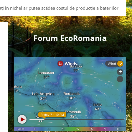
în nichel ar putea scădea costul de producție a bateriilor
Forum EcoRomania