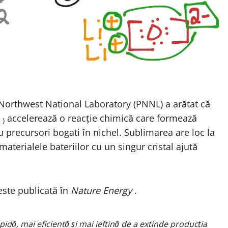
c Northwest National Laboratory (PNNL) a
arătat
că
O
accelerează o reacție chimică care formează
)
 precursori bogati în nichel. Sublimarea are loc la
terialele bateriilor cu un singur cristal ajută
este publicată în
Nature Energy
.
idă, mai eficientă și mai ieftină de a extinde producția