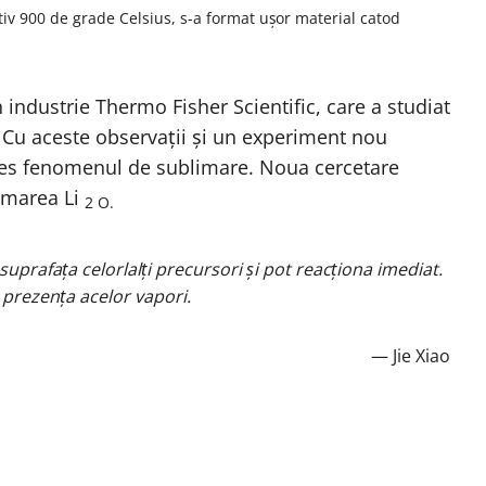
iv 900 de grade Celsius, s-a format ușor material catod
in industrie Thermo Fisher Scientific, care a studiat
 Cu aceste observații și un experiment nou
cces fenomenul de sublimare. Noua cercetare
imarea Li
2 O.
suprafața celorlalți precursori și pot reacționa imediat.
 prezența acelor vapori.
— Jie Xiao