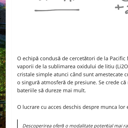
O echipă condusă de cercetători de la Pacifi
vaporii de la sublimarea oxidului de litiu (Li2
cristale simple atunci când sunt amestecate cu
o singură atmosferă de presiune. Se crede că ma
bateriile să dureze mai mult.
O lucrare cu acces deschis despre munca lor 
Descoperirea oferă o modalitate potențial mai rap