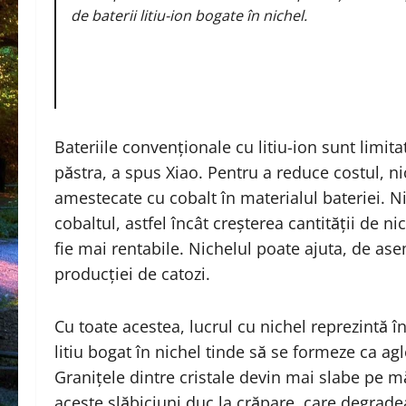
de baterii litiu-ion bogate în nichel.
Bateriile convenționale cu litiu-ion sunt limit
păstra, a spus Xiao. Pentru a reduce costul, n
amestecate cu cobalt în materialul bateriei. 
cobaltul, astfel încât creșterea cantității de ni
fie mai rentabile. Nichelul poate ajuta, de as
producției de catozi.
Cu toate acestea, lucrul cu nichel reprezintă 
litiu bogat în nichel tinde să se formeze ca a
Granițele dintre cristale devin mai slabe pe mă
aceste slăbiciuni duc la crăpare, care degradea