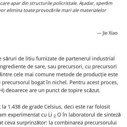
e care apar din structurile policristale. Așadar, sperăm
vor elimina toate provocările mari ale materialelor
— Jie Xiao
te săruri de litiu furnizate de partenerul industrial
grediente de sare, sau precursori, cu precursori
 dintre cele mai comune metode de producție este
cu precursorul bogat în nichel. Pentru acest proces,
iOH) deoarece are un punct de topire scăzut.
la 1.438 de grade Celsius, deci este rar folosit
 am experimentat cu Li
O în laboratorul de sinteză
2
at ceva surprinzător: la combinarea precursorului