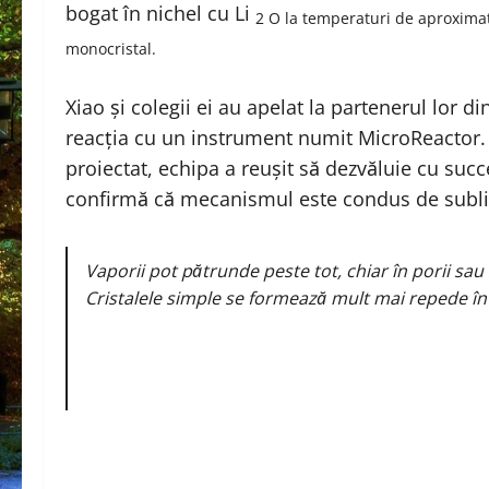
bogat în nichel cu Li
2
O la temperaturi de aproximat
monocristal.
Xiao și colegii ei au apelat la partenerul lor d
reacția cu un instrument numit MicroReactor.
proiectat, echipa a reușit să dezvăluie cu su
confirmă că mecanismul este condus de subl
Vaporii pot pătrunde peste tot, chiar în porii sau 
Cristalele simple se formează mult mai repede în