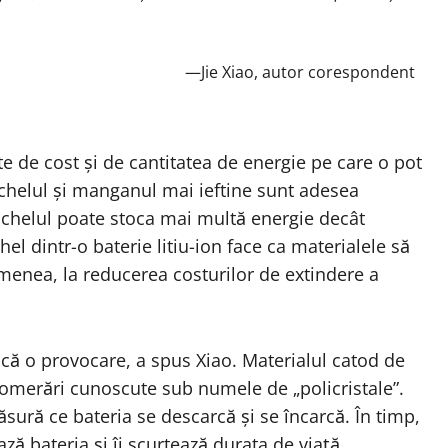
—Jie Xiao, autor corespondent
ate de cost și de cantitatea de energie pe care o pot
ichelul și manganul mai ieftine sunt adesea
Nichelul poate stoca mai multă energie decât
chel dintr-o baterie litiu-ion face ca materialele să
emenea, la reducerea costurilor de extindere a
încă o provocare, a spus Xiao. Materialul catod de
glomerări cunoscute sub numele de „policristale”.
sură ce bateria se descarcă și se încarcă. În timp,
ză bateria și îi scurtează durata de viață.