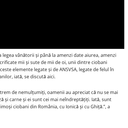
la legea vânătorii și până la amenzi date aiurea, amenzi
rificate mii și sute de mii de oi, unii dintre ciobani
aceste elemente legate și de ANSVSA, legate de felul în
lor, iată, se discută aici.
extrem de nemulțumiți, oamenii au apreciat că nu se mai
și carne și ei sunt cei mai neîndreptățiți. Iată, sunt
aimoși ciobani din România, cu Ionică și cu Ghiță.”, a