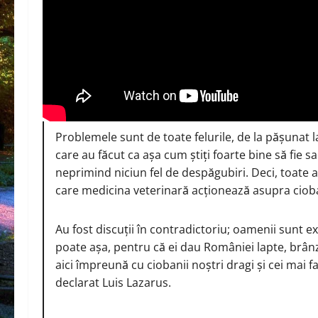
Problemele sunt de toate felurile, de la pășunat 
care au făcut ca așa cum știți foarte bine să fie sac
neprimind niciun fel de despăgubiri. Deci, toate 
care medicina veterinară acționează asupra ciobani
Au fost discuții în contradictoriu; oamenii sunt 
poate așa, pentru că ei dau României lapte, brânză 
aici împreună cu ciobanii noștri dragi și cei mai f
declarat Luis Lazarus.