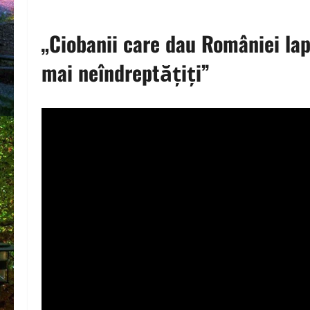
„Ciobanii care dau României lapt
mai neîndreptățiți”