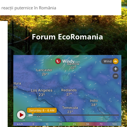
reacții puternice în România
Forum EcoRomania