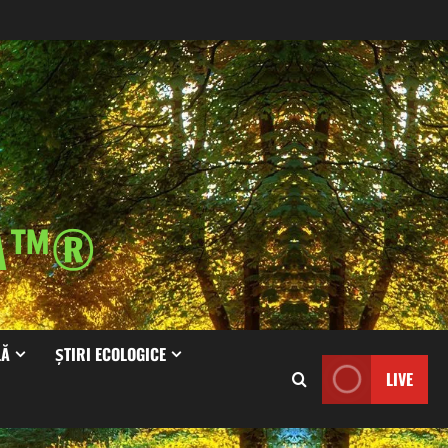
IA™®
LĂ
ȘTIRI ECOLOGICE
LIVE