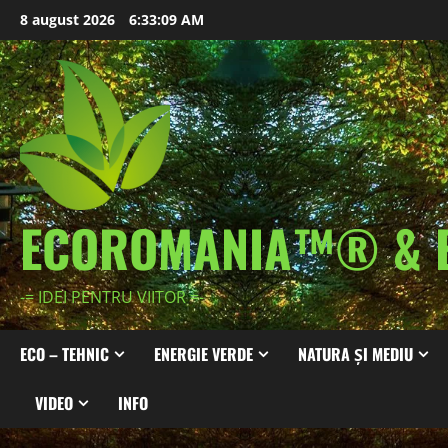
Skip
8 august 2026
6:33:11 AM
to
content
ECOROMANIA™® & 
-= IDEI PENTRU VIITOR =-
ECO – TEHNIC
ENERGIE VERDE
NATURA ȘI MEDIU
VIDEO
INFO