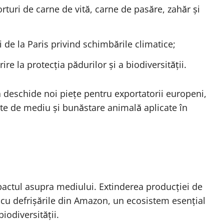
turi de carne de vită, carne de pasăre, zahăr și
de la Paris privind schimbările climatice;
ire la protecția pădurilor și a biodiversității.
a deschide noi piețe pentru exportatorii europeni,
rite de mediu și bunăstare animală aplicate în
pactul asupra mediului. Extinderea producției de
t cu defrișările din Amazon, un ecosistem esențial
iodiversității.