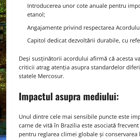
Introducerea unor cote anuale pentru impor
etanol;
Angajamente privind respectarea Acordului 
Capitol dedicat dezvoltării durabile, cu refer
Deși susținătorii acordului afirmă că acesta v
criticii atrag atenția asupra standardelor dife
statele Mercosur.
Impactul asupra mediului:
Unul dintre cele mai sensibile puncte este im
carne de vită în Brazilia este asociată frecven
pentru reglarea climei globale și conservarea b