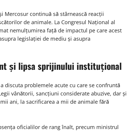
i Mercosur continuă să stârnească reacții
scătorilor de animale. La Congresul Național al
primat nemulțumirea față de impactul pe care acest
asupra legislației de mediu și asupra
t și lipsa sprijinului instituțional
u a discuta problemele acute cu care se confruntă
 Legii vânătorii, sancțiuni considerate abuzive, dar și
mii ani, la sacrificarea a mii de animale fără
bsența oficialilor de rang înalt, precum ministrul