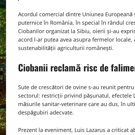
Acordul comercial dintre Uniunea Europeană ș
puternice în România, în special în rândul cre
Ciobanilor organizat la Sibiu, oierii și-au ex
acord l-ar putea avea asupra fermelor locale, 
sustenabilității agriculturii românești.
Ciobanii reclamă risc de falimen
Sute de crescători de ovine s-au reunit pentr
sectorul: restricții privind pășunatul, efectele
măsurile sanitar-veterinare care au dus, în ulti
despăgubiri adecvate.
Prezent la eveniment, Luis Lazarus a criticat a