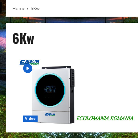
Home
6Kw
6Kw
Video