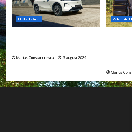
ECO - Tehnic
Vehicule El
Geely lansează „Thunder”, unul dintre
Interstar‑e 
cele mai compacte și eficiente sisteme
creat o rul
de acționare electrică din lume
bateria de 
tracțiune, c
Marius Constantinescu
3 august 2026
off‑grid
Marius Cons