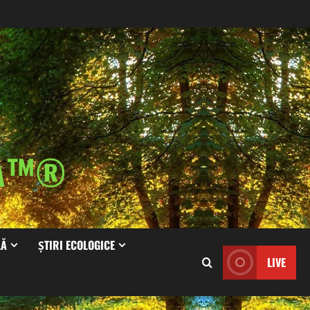
IA™®
LĂ
ȘTIRI ECOLOGICE
LIVE