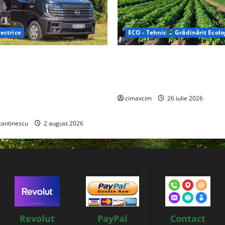
ectrice
ECO - Tehnic
Grădinărit Ecolo
Relax: Nissan și Eifelland au
Agricultura Viitorului: Tranzi
otă electrică care folosește
Ecologică bazată pe Tehnolog
87 kWh nu doar pentru
Chimicale
i și pentru încălzire complet
cimaxcim
26 iulie 2026
tantinescu
2 august 2026
Revolut
PayPal
Contact