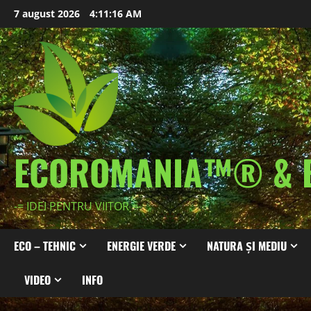
Skip
7 august 2026
4:11:17 AM
to
content
ECOROMANIA™® & 
-= IDEI PENTRU VIITOR =-
ECO – TEHNIC
ENERGIE VERDE
NATURA ȘI MEDIU
VIDEO
INFO