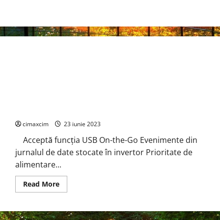
EASUN POWER Inverter 5,6KVA 5600w
cimaxcim
23 iunie 2023
Acceptă funcția USB On-the-Go Evenimente din
jurnalul de date stocate în invertor Prioritate de
alimentare...
Read
Read More
more
about
EASUN
POWER
Inverter