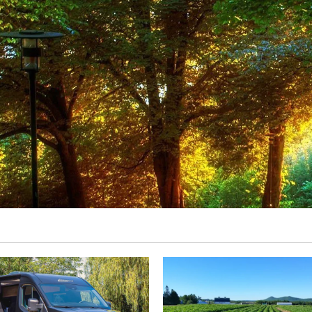
5,6KVA
5600w