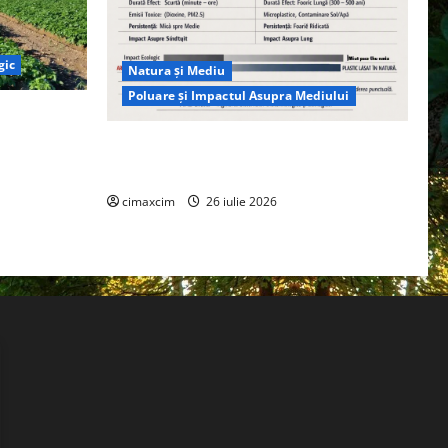
gic
Natura și Mediu
Poluare și Impactul Asupra Mediului
ția
ie, nu pe
Managementul deșeurilor în România:
probleme reale, soluții și tehnologii noi
cimaxcim
26 iulie 2026