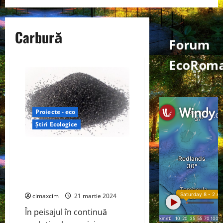
Carbură
Forum
EcoRoma
Proiecte - eco
Știri Ecologice
O revoluție energetică în
mișcare – Carbură de siliciu: un
semiconductor care schimbă
jocul
cimaxcim
21 martie 2024
În peisajul în continuă