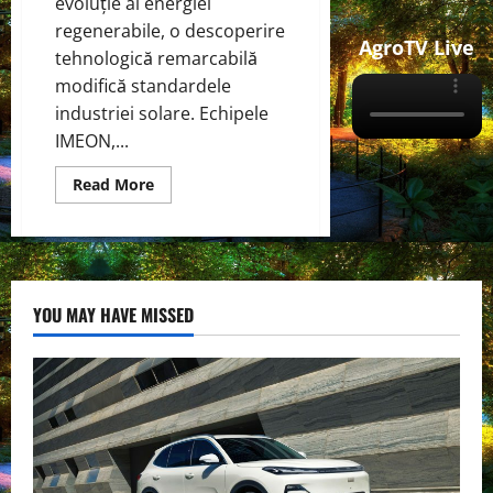
evoluție al energiei
regenerabile, o descoperire
AgroTV Live
tehnologică remarcabilă
modifică standardele
industriei solare. Echipele
IMEON,...
Read
Read More
more
about
O
revoluție
energetică
în
mișcare
–
YOU MAY HAVE MISSED
Carbură
de
siliciu:
un
semiconductor
care
schimbă
jocul