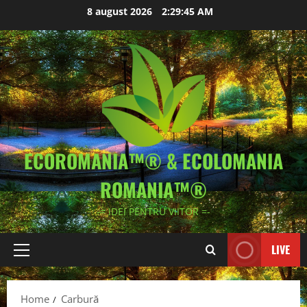
Skip
8 august 2026
2:29:45 AM
to
content
ECOROMANIA™® & ECOLOMANIA
ROMANIA™®
-= IDEI PENTRU VIITOR =-
LIVE
Primary
Menu
Home
Carbură