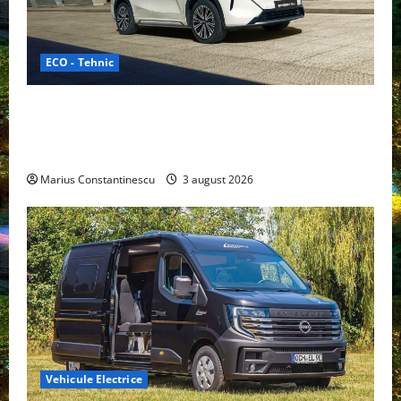
ECO - Tehnic
Geely lansează „Thunder”, unul dintre cele mai
compacte și eficiente sisteme de acționare electrică
din lume
Marius Constantinescu
3 august 2026
Vehicule Electrice