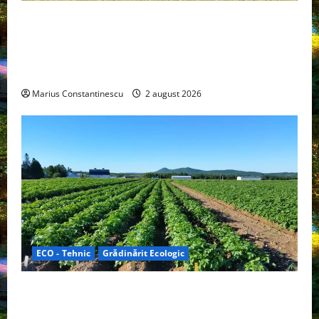
Interstar‑e Relax: Nissan și Eifelland au creat o
rulotă electrică care folosește bateria de 87 kWh nu
doar pentru tracțiune, ci și pentru încălzire complet
off‑grid
Marius Constantinescu
2 august 2026
ECO - Tehnic
Grădinărit Ecologic
Agricultura Viitorului: Tranziția Ecologică bazată pe
Tehnologie, nu pe Chimicale