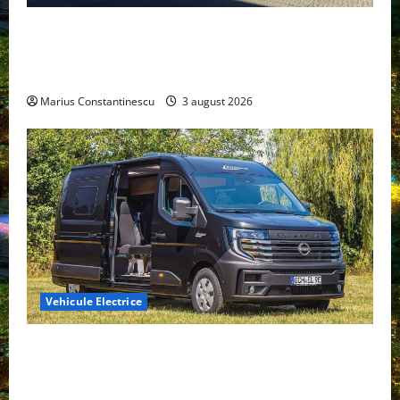
Geely lansează „Thunder”, unul dintre cele mai
compacte și eficiente sisteme de acționare electrică
din lume
Marius Constantinescu
3 august 2026
Vehicule Electrice
Interstar‑e Relax: Nissan și Eifelland au creat o
rulotă electrică care folosește bateria de 87 kWh nu
doar pentru tracțiune, ci și pentru încălzire complet