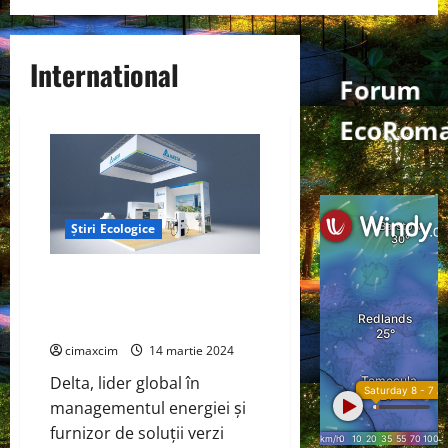
International
Forum
EcoRoma
Știri Ecologice
Delta își va demonstra soluțiile
de energie inteligente la Solar
Solutions International 2024
cimaxcim
14 martie 2024
Delta, lider global în
managementul energiei și
furnizor de soluții verzi