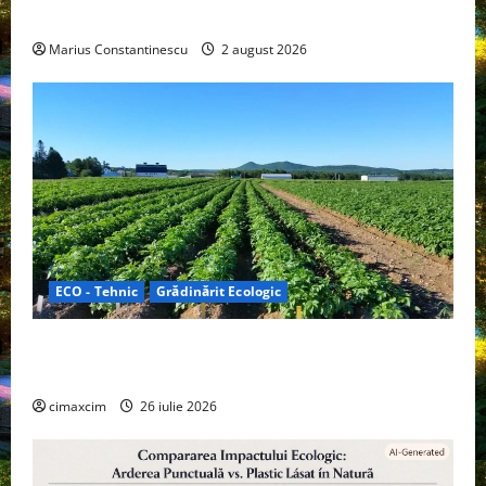
off‑grid
Marius Constantinescu
2 august 2026
ECO - Tehnic
Grădinărit Ecologic
Agricultura Viitorului: Tranziția Ecologică bazată pe
Tehnologie, nu pe Chimicale
cimaxcim
26 iulie 2026