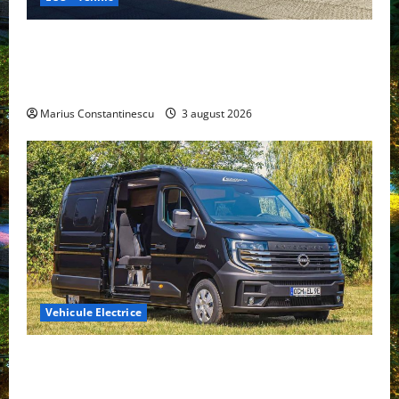
Geely lansează „Thunder”, unul dintre cele mai
compacte și eficiente sisteme de acționare electrică
din lume
Marius Constantinescu
3 august 2026
Vehicule Electrice
Interstar‑e Relax: Nissan și Eifelland au creat o
rulotă electrică care folosește bateria de 87 kWh nu