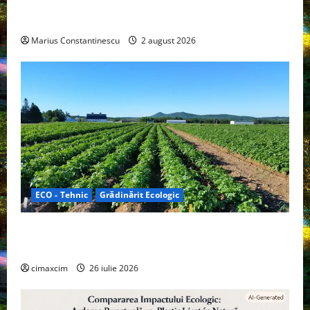
doar pentru tracțiune, ci și pentru încălzire complet
off‑grid
Marius Constantinescu
2 august 2026
ECO - Tehnic
Grădinărit Ecologic
Agricultura Viitorului: Tranziția Ecologică bazată pe
Tehnologie, nu pe Chimicale
cimaxcim
26 iulie 2026