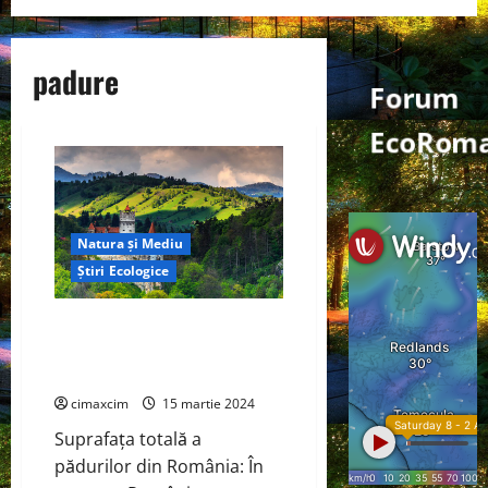
padure
Forum
EcoRoma
Natura și Mediu
Știri Ecologice
Situația pădurilor din România
– Plantarea de copaci în
România.
cimaxcim
15 martie 2024
Suprafața totală a
pădurilor din România: În