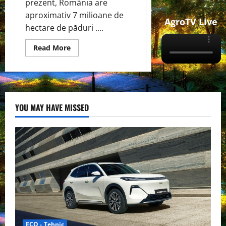
prezent, România are
aproximativ 7 milioane de
AgroTV Live
hectare de păduri ....
Read
Read More
more
about
Situația
pădurilor
din
România
–
Plantarea
YOU MAY HAVE MISSED
de
copaci
în
România.
ECO - Tehnic