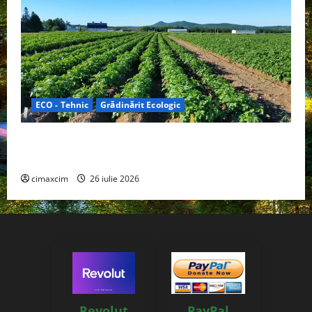
ECO - Tehnic
Grădinărit Ecologic
Agricultura Viitorului: Tranziția Ecologică bazată pe
Tehnologie, nu pe Chimicale
cimaxcim
26 iulie 2026
Revolut
PayPal