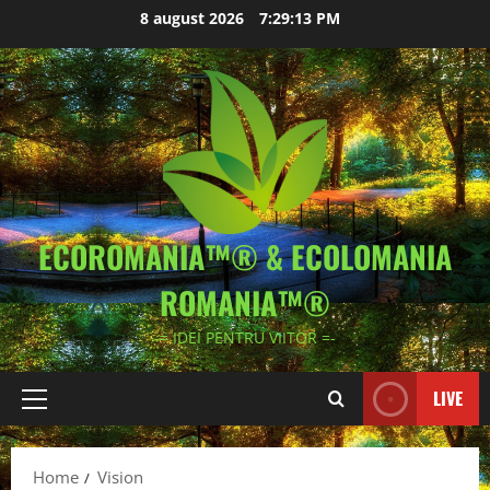
Skip
8 august 2026
7:29:13 PM
to
content
ECOROMANIA™® & ECOLOMANIA
ROMANIA™®
-= IDEI PENTRU VIITOR =-
LIVE
Primary
Menu
Home
Vision