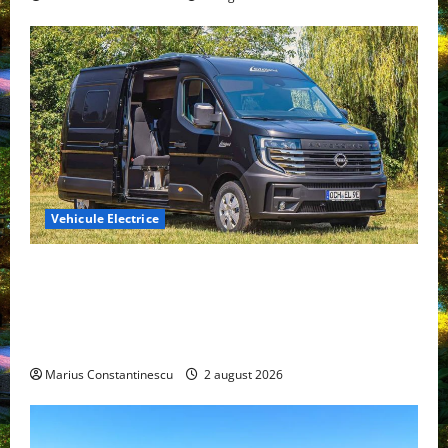
Vehicule Electrice
Interstar‑e Relax: Nissan și Eifelland au creat o
rulotă electrică care folosește bateria de 87 kWh nu
doar pentru tracțiune, ci și pentru încălzire complet
off‑grid
Marius Constantinescu
2 august 2026