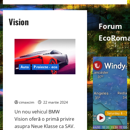
Vision
Forum
EcoRoma
Auto
Proiecte - eco
BMW prezintă conceptul SAV
bazat pe Neue Klasse; viitorul
modelelor X
cimaxcim
22 martie 2024
Un nou vehicul BMW
Vision oferă o primă privire
asupra Neue Klasse ca SAV.