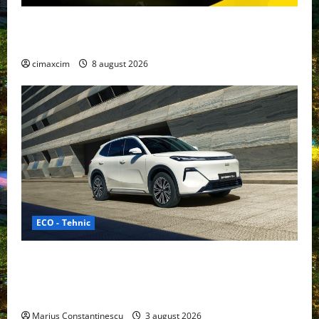
Nissan NX7: SUV-ul electrificat accesibil care extinde
gama Nissan în China
cimaxcim
8 august 2026
ECO - Tehnic
Geely lansează „Thunder”, unul dintre cele mai
compacte și eficiente sisteme de acționare electrică
din lume
Marius Constantinescu
3 august 2026