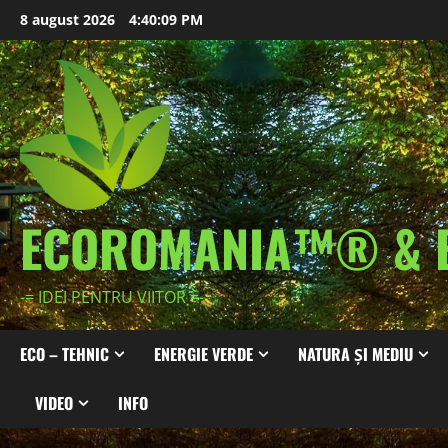
Skip
8 august 2026
4:40:11 PM
to
content
ECOROMANIA™® & 
-= IDEI PENTRU VIITOR =-
ECO – TEHNIC
ENERGIE VERDE
NATURA ȘI MEDIU
VIDEO
INFO