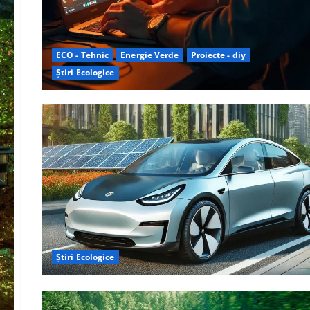
ECO - Tehnic
Energie Verde
Proiecte - diy
Știri Ecologice
Știri Ecologice