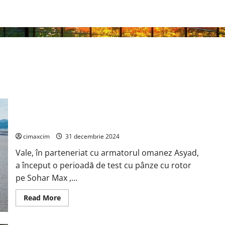
Vale efectuează primul său test cu energie eoliană pe cel
mai mare transportator de minereu din lume
cimaxcim
31 decembrie 2024
Vale, în parteneriat cu armatorul omanez Asyad,
a început o perioadă de test cu pânze cu rotor
pe Sohar Max ,...
Read
Read More
more
about
Vale