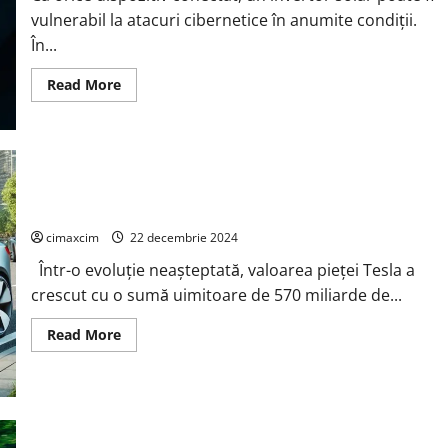
vulnerabil la atacuri cibernetice în anumite condiții.
În...
Read
Read More
more
about
Vulnerabilitățile
invertoarelor
solare
conectate
la
internet,
Valoarea pieței Tesla crește cu 570 miliarde de dolari
cum
să
le
cimaxcim
22 decembrie 2024
protejăm.
Într-o evoluție neașteptată, valoarea pieței Tesla a
crescut cu o sumă uimitoare de 570 miliarde de...
Read
Read More
more
about
Valoarea
pieței
Tesla
crește
cu
Toyota lansează modelele Alphard și Vellfire PHEV în Japonia;
570