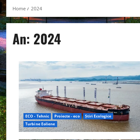
Home
2024
An:
2024
ECO - Tehnic
Proiecte - eco
Știri Ecologice
Turbine Eoliene