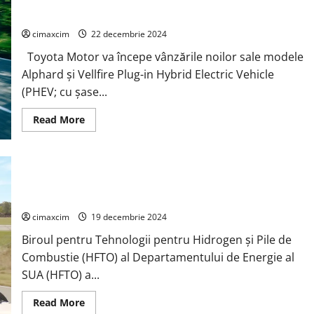
miliarde
Primul minivan PHEV din Japonia
de
dolari
cimaxcim
22 decembrie 2024
Toyota Motor va începe vânzările noilor sale modele
Alphard și Vellfire Plug-in Hybrid Electric Vehicle
(PHEV; cu șase...
Read
Read More
more
about
Toyota
lansează
modelele
Alphard
Camionul alimentat cu hidrogen stabilește un nou prag
și
parcurgând 2 896 kilometri cu o singură umplere
Vellfire
PHEV
în
cimaxcim
19 decembrie 2024
Japonia;
Primul
Biroul pentru Tehnologii pentru Hidrogen și Pile de
minivan
PHEV
Combustie (HFTO) al Departamentului de Energie al
din
SUA (HFTO) a...
Japonia
Read
Read More
more