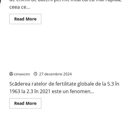
ceea ce...
Read
Read More
more
about
Baterii
cu
Chimie
Mixtă
pentru
Vehicule
Electrice
Impactul Poluării și Încălzirii Globale asupra Fertilității
cimaxcim
27 decembrie 2024
Scăderea ratelor de fertilitate globale de la 5.3 în
1963 la 2.3 în 2021 este un fenomen...
Read
Read More
more
about
Impactul
Poluării
și
Încălzirii
Globale