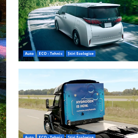
Auto
ECO - Tehnic
Știri Ecologice
Auto
ECO - Tehnic
Știri Ecologice