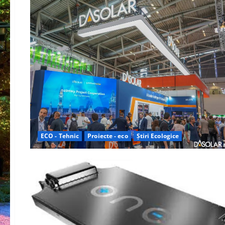
ECO - Tehnic
Proiecte - eco
Știri Ecologice