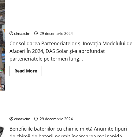
efectuează
primul
său
test
cu
Retrospectiva DAS Solar pentru 2024: Inovație și Expansiune
energie
Globală
eoliană
pe
cimaxcim
29 decembrie 2024
cel
mai
Consolidarea Parteneriatelor și Inovația Modelului de
mare
transportator
Afaceri În 2024, DAS Solar și-a aprofundat
de
minereu
parteneriatele pe termen lung...
din
lume
Read
Read More
more
about
Retrospectiva
DAS
Solar
pentru
2024:
Inovație
și
Baterii cu Chimie Mixtă pentru Vehicule Electrice
Expansiune
Globală
cimaxcim
29 decembrie 2024
Beneficiile bateriilor cu chimie mixtă Anumite tipuri
de chimii de baterii permit încărcarea mai rapidă,