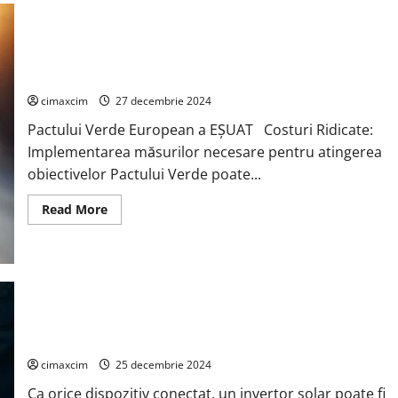
asupra
Fertilității
Politicile „verzi” ale UE sub conducerea Ursulei von der Leyen
au EȘUAT
cimaxcim
27 decembrie 2024
Pactului Verde European a EȘUAT Costuri Ridicate:
Implementarea măsurilor necesare pentru atingerea
obiectivelor Pactului Verde poate...
Read
Read More
more
about
Politicile
„verzi”
ale
UE
sub
conducerea
Vulnerabilitățile invertoarelor solare conectate la internet,
Ursulei
von
cum să le protejăm.
der
Leyen
cimaxcim
25 decembrie 2024
au
EȘUAT
Ca orice dispozitiv conectat, un invertor solar poate fi