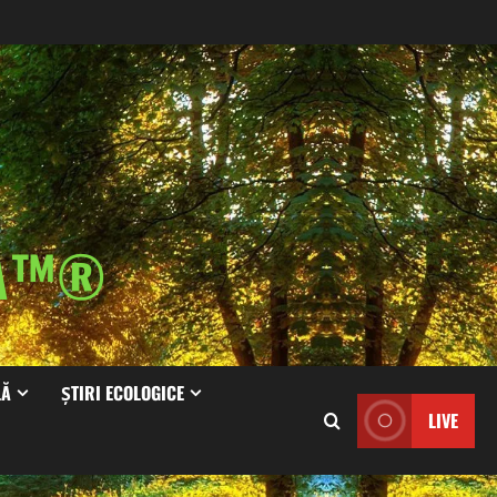
IA™®
LĂ
ȘTIRI ECOLOGICE
LIVE