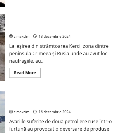
about
Camionul
alimentat
cu
hidrogen
35 de kilometri din litoralul rus al Mării Negre , înghițiți de
stabilește
poluare după naufragiul a două petroliere
un
nou
prag
cimaxcim
18 decembrie 2024
parcurgând
2
La ieşirea din strâmtoarea Kerci, zona dintre
896
kilometri
peninsula Crimeea şi Rusia unde au avut loc
cu
naufragiile, au...
o
singură
umplere
Read
Read More
more
about
35
de
kilometri
Două petroliere ruse au provocat o deversare de produse
din
litoralul
petroliere în apele Mării Negre
rus
al
cimaxcim
16 decembrie 2024
Mării
Negre
Avariile suferite de două petroliere ruse într-o
,
înghițiți
furtună au provocat o deversare de produse
de