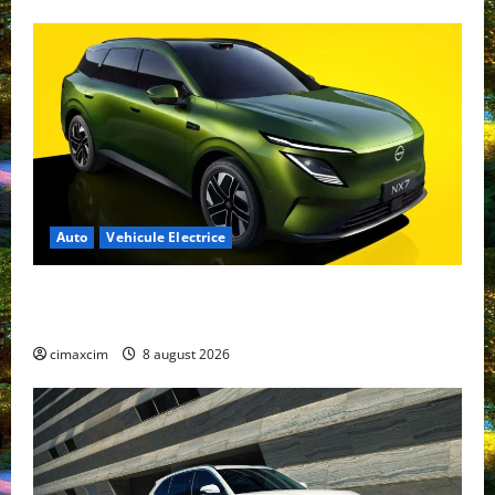
Auto
Vehicule Electrice
Nissan NX7: SUV-ul electrificat accesibil care extinde
gama Nissan în China
cimaxcim
8 august 2026