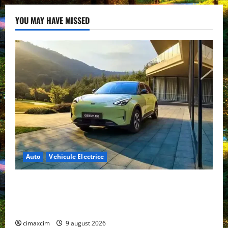
YOU MAY HAVE MISSED
Auto
Vehicule Electrice
Geely E2 – cea mai ieftină mașină electrică din
China cu autonomie reală de 300 km. Analiză
completă 2026
cimaxcim
9 august 2026