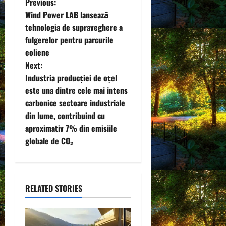
P
Previous:
Wind Power LAB lansează
o
tehnologia de supraveghere a
fulgerelor pentru parcurile
s
eoliene
t
Next:
Industria producției de oțel
n
este una dintre cele mai intens
carbonice sectoare industriale
a
din lume, contribuind cu
v
aproximativ 7% din emisiile
globale de CO₂
i
g
RELATED STORIES
a
t