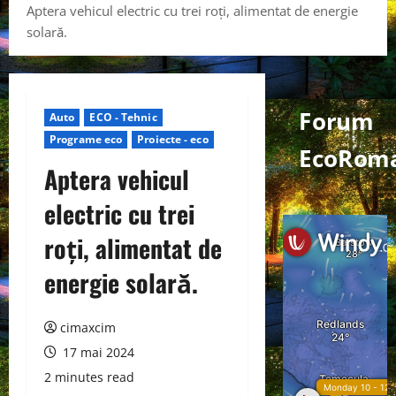
Aptera vehicul electric cu trei roți, alimentat de energie
solară.
Forum
Auto
ECO - Tehnic
Programe eco
Proiecte - eco
EcoRoma
Aptera vehicul
electric cu trei
roți, alimentat de
energie solară.
cimaxcim
17 mai 2024
2 minutes read