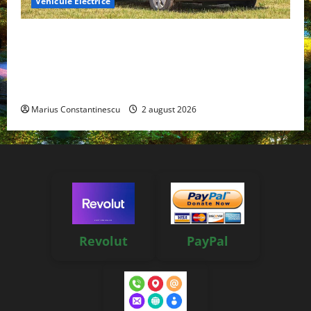
Vehicule Electrice
Interstar‑e Relax: Nissan și Eifelland au creat o
rulotă electrică care folosește bateria de 87 kWh nu
doar pentru tracțiune, ci și pentru încălzire complet
off‑grid
Marius Constantinescu
2 august 2026
Revolut
PayPal