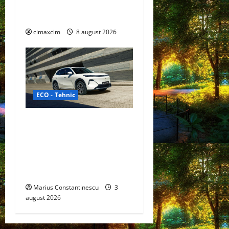
extinde gama Nissan în
China
cimaxcim
8 august 2026
ECO - Tehnic
Geely lansează „Thunder”,
unul dintre cele mai
compacte și eficiente
sisteme de acționare
electrică din lume
Marius Constantinescu
3
august 2026