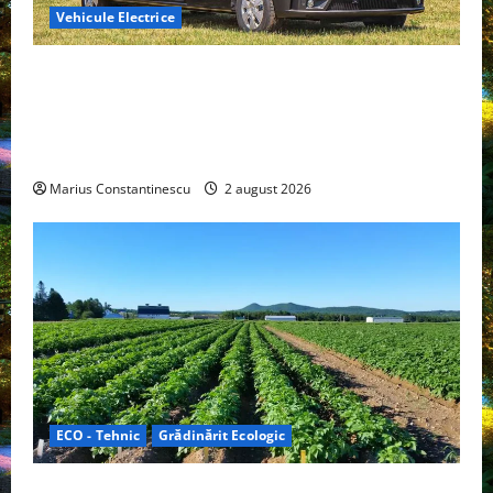
Vehicule Electrice
Interstar‑e Relax: Nissan și Eifelland au creat o
rulotă electrică care folosește bateria de 87 kWh nu
doar pentru tracțiune, ci și pentru încălzire complet
off‑grid
Marius Constantinescu
2 august 2026
ECO - Tehnic
Grădinărit Ecologic
Agricultura Viitorului: Tranziția Ecologică bazată pe