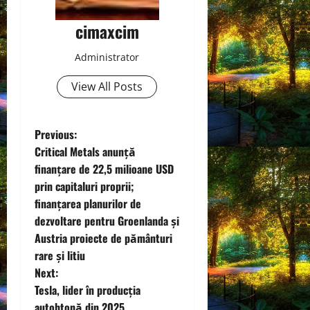
cimaxcim
Administrator
View All Posts
P
Previous:
Critical Metals anunță
o
finanțare de 22,5 milioane USD
prin capitaluri proprii;
s
finanțarea planurilor de
t
dezvoltare pentru Groenlanda și
Austria proiecte de pământuri
n
rare și litiu
Next:
a
Tesla, lider în producția
autohtonă din 2025