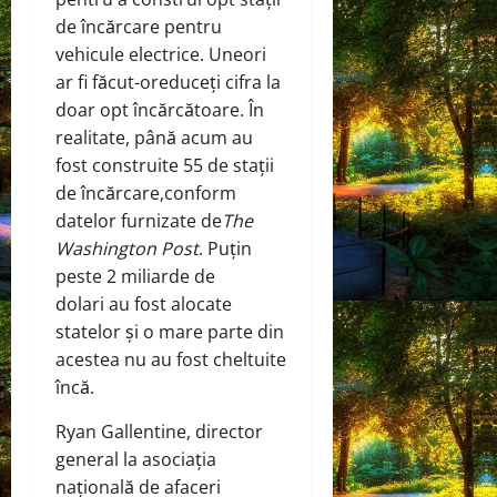
de încărcare pentru
vehicule electrice. Uneori
ar fi făcut-o
reduceți cifra la
doar opt încărcătoare
. În
realitate, până acum au
fost construite 55 de stații
de încărcare,
conform
datelor furnizate de
The
Washington Post
. Puțin
peste 2 miliarde de
dolari
au fost alocate
statelor
și
o mare parte din
acestea nu au fost cheltuite
încă
.
Ryan Gallentine, director
general la asociația
națională de afaceri