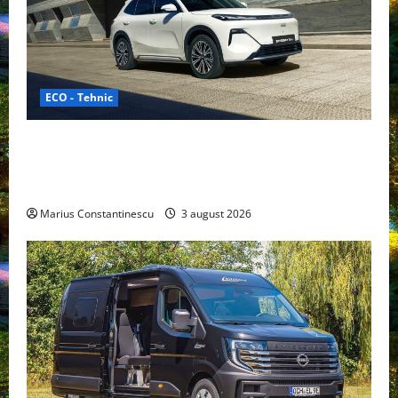
ECO - Tehnic
Geely lansează „Thunder”, unul dintre cele mai
compacte și eficiente sisteme de acționare electrică
din lume
Marius Constantinescu
3 august 2026