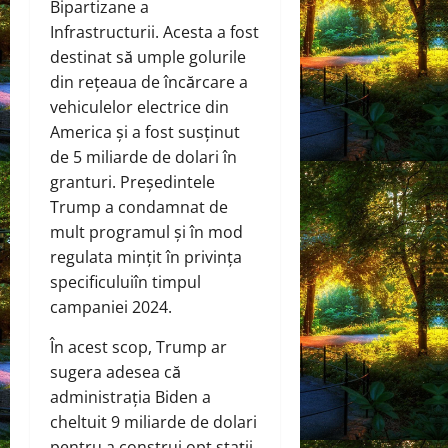
Bipartizane a
Infrastructurii. Acesta a fost
destinat să umple golurile
din rețeaua de încărcare a
vehiculelor electrice din
America și a fost susținut
de 5 miliarde de dolari în
granturi. Președintele
Trump a condamnat de
mult programul și în mod
regulat
a mințit în privința
specificului
în timpul
campaniei 2024.
În acest scop, Trump ar
sugera adesea că
administrația Biden a
cheltuit 9 miliarde de dolari
pentru a construi opt stații