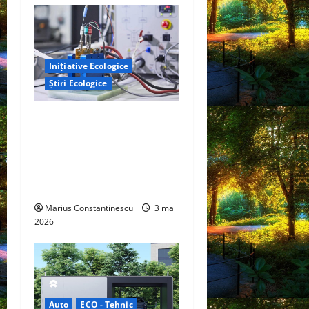
Inițiative Ecologice
Știri Ecologice
Un nou design al celulelor
de combustibil pe bază de
hidrogen ar putea debloca
tehnologii cheie de energie
curată
Marius Constantinescu
3 mai
2026
Auto
ECO - Tehnic