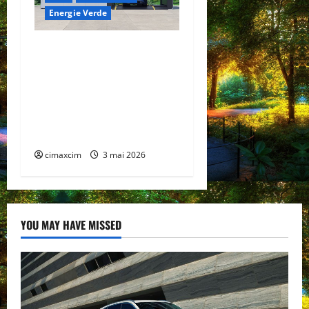
Energie Verde
China prezintă tehnologia
care schimbă regulile
jocului: baterii EV cu
încărcare în 6,5 minute.
BYD și CATL conduc
revoluția globală
cimaxcim
3 mai 2026
YOU MAY HAVE MISSED