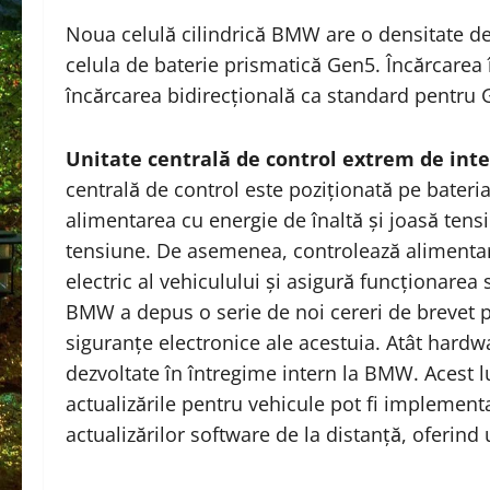
Noua celulă cilindrică BMW are o densitate d
celula de baterie prismatică Gen5. Încărcarea 
încărcarea bidirecțională ca standard pentru 
Unitate centrală de control extrem de int
centrală de control este poziționată pe bateria
alimentarea cu energie de înaltă și joasă tensi
tensiune. De asemenea, controlează alimentare
electric al vehiculului și asigură funcționarea 
BMW a depus o serie de noi cereri de brevet pe
siguranțe electronice ale acestuia. Atât hardwa
dezvoltate în întregime intern la BMW. Acest l
actualizările pentru vehicule pot fi implement
actualizărilor software de la distanță, oferind