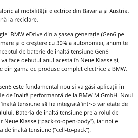
ric al mobilității electrice din Bavaria și Austria,
nă la reciclare.
ogiei BMW eDrive din a șasea generație (Gen6 pe
i mare și o creștere cu 30% a autonomiei, anumite
nceptul de baterie de înaltă tensiune Gen6
 va face debutul anul acesta în Neue Klasse și,
dele din gama de produse complet electrice a BMW.
Gen6 este fundamental nou și va găsi aplicații în
ele de înaltă performanță de la BMW M GmbH. Noul
înaltă tensiune să fie integrată într-o varietate de
lului. Bateria de înaltă tensiune preia rolul de
 Neue Klasse (“pack-to-open-body”), iar noile
ia de înaltă tensiune (“cell-to-pack”).