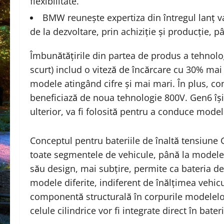
flexibilitate.
BMW reunește expertiza din întregul lanț valo
de la dezvoltare, prin achiziție și producție, pâ
Îmbunătățirile din partea de produs a tehnol
scurt) includ o viteză de încărcare cu 30% ma
modele atingând cifre și mai mari. În plus, co
beneficiază de noua tehnologie 800V. Gen6 își
ulterior, va fi folosită pentru a conduce mo
Conceptul pentru bateriile de înaltă tensiune 
toate segmentele de vehicule, până la model
său design, mai subțire, permite ca bateria de 
modele diferite, indiferent de înălțimea vehicu
componentă structurală în corpurile modelelor
celule cilindrice vor fi integrate direct în bater