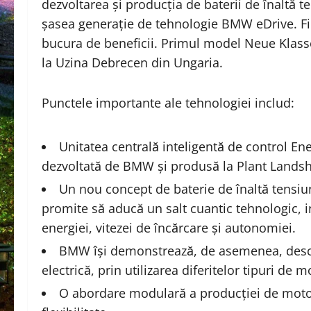
dezvoltarea și producția de baterii de înaltă t
șasea generație de tehnologie BMW eDrive. Fi
bucura de beneficii. Primul model Neue Klasse 
la Uzina Debrecen din Ungaria.
Punctele importante ale tehnologiei includ:
Unitatea centrală inteligentă de control En
dezvoltată de BMW și produsă la Plant Landsh
Un nou concept de baterie de înaltă tensiu
promite să aducă un salt cuantic tehnologic, in
energiei, vitezei de încărcare și autonomiei.
BMW își demonstrează, de asemenea, desch
electrică, prin utilizarea diferitelor tipuri de
O abordare modulară a producției de moto