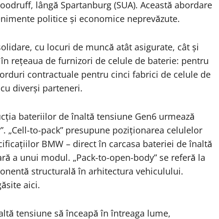
Woodruff, lângă Spartanburg (SUA). Această abordare
venimente politice și economice neprevăzute.
solidare, cu locuri de muncă atât asigurate, cât și
 în rețeaua de furnizori de celule de baterie: pentru
rduri contractuale pentru cinci fabrici de celule de
cu diverși parteneri.
ția bateriilor de înaltă tensiune Gen6 urmează
y”. „Cell-to-pack” presupune poziționarea celulelor
ificațiilor BMW – direct în carcasa bateriei de înaltă
ară a unui modul. „Pack-to-open-body” se referă la
onentă structurală în arhitectura vehiculului.
site aici.
naltă tensiune să înceapă în întreaga lume,