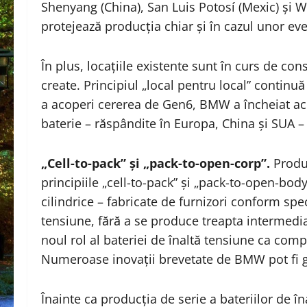
Shenyang (China), San Luis Potosí (Mexic) și 
protejează producția chiar și în cazul unor e
În plus, locațiile existente sunt în curs de con
create. Principiul „local pentru local” continuă
a acoperi cererea de Gen6, BMW a încheiat aco
baterie – răspândite în Europa, China și SUA – 
„Cell-to-pack” și „pack-to-open-corp”.
Produc
principiile „cell-to-pack” și „pack-to-open-bod
cilindrice – fabricate de furnizori conform spec
tensiune, fără a se produce treapta intermedi
noul rol al bateriei de înaltă tensiune ca comp
Numeroase inovații brevetate de BMW pot fi gă
Înainte ca producția de serie a bateriilor de î