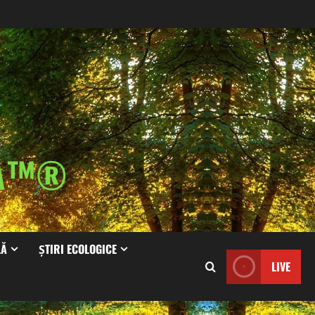
IA™®
LĂ
ȘTIRI ECOLOGICE
LIVE