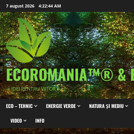
Skip
7 august 2026
4:22:46 AM
to
content
ECOROMANIA™® & 
-= IDEI PENTRU VIITOR =-
ECO – TEHNIC
ENERGIE VERDE
NATURA ȘI MEDIU
VIDEO
INFO