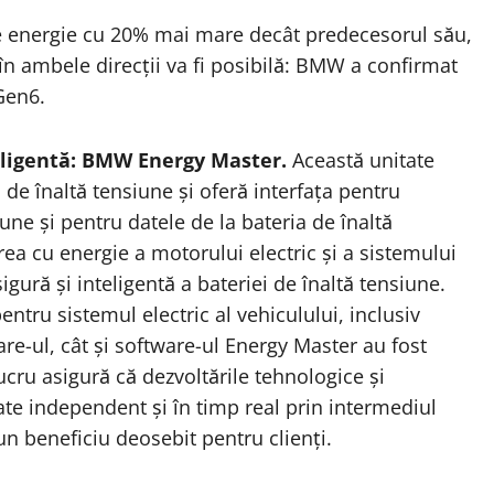
e energie cu 20% mai mare decât predecesorul său,
în ambele direcții va fi posibilă: BMW a confirmat
Gen6.
eligentă: BMW Energy Master.
Această unitate
 de înaltă tensiune și oferă interfața pentru
une și pentru datele de la bateria de înaltă
a cu energie a motorului electric și a sistemului
sigură și inteligentă a bateriei de înaltă tensiune.
ntru sistemul electric al vehiculului, inclusiv
re-ul, cât și software-ul Energy Master au fost
ucru asigură că dezvoltările tehnologice și
ate independent și în timp real prin intermediul
 un beneficiu deosebit pentru clienți.