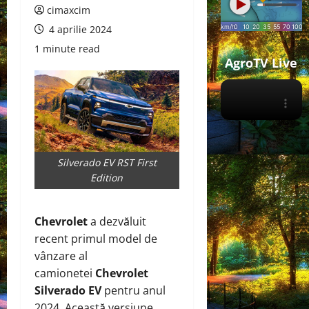
cimaxcim
4 aprilie 2024
1 minute read
AgroTV Live
Silverado EV RST First
Edition
Chevrolet
a dezvăluit
recent primul model de
vânzare al
camionetei
Chevrolet
Silverado EV
pentru anul
2024. Această versiune,