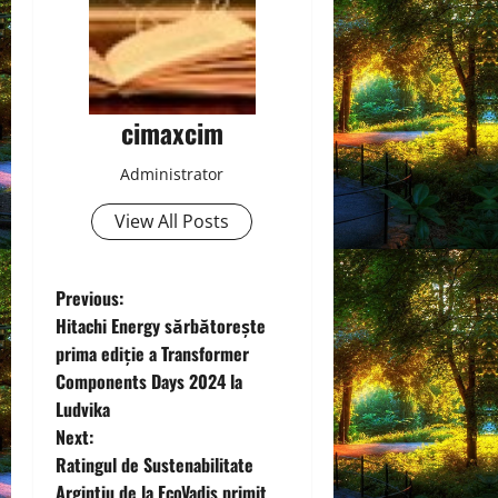
cimaxcim
Administrator
View All Posts
P
Previous:
Hitachi Energy sărbătorește
o
prima ediție a Transformer
Components Days 2024 la
s
Ludvika
t
Next:
Ratingul de Sustenabilitate
n
Argintiu de la EcoVadis primit