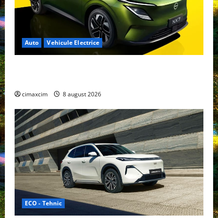
Auto
Vehicule Electrice
Nissan NX7: SUV-ul electrificat accesibil care extinde
gama Nissan în China
cimaxcim
8 august 2026
ECO - Tehnic