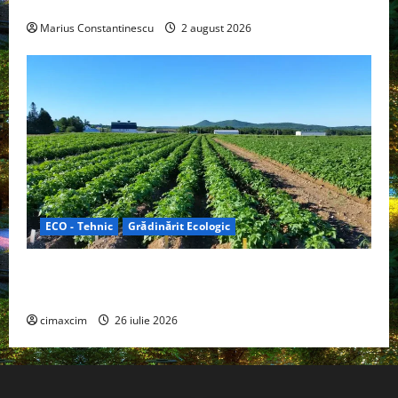
off‑grid
Marius Constantinescu
2 august 2026
ECO - Tehnic
Grădinărit Ecologic
Agricultura Viitorului: Tranziția Ecologică bazată pe
Tehnologie, nu pe Chimicale
cimaxcim
26 iulie 2026