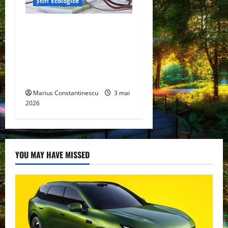
Știri Ecologice
Un nou design al celulelor
de combustibil pe bază de
hidrogen ar putea debloca
tehnologii cheie de energie
curată
Marius Constantinescu
3 mai
2026
YOU MAY HAVE MISSED