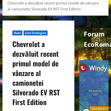
Chevrolet a dezvăluit recent primul model de vânzare
al camionetei Silverado EV RST First Edition
Forum
Auto
Știri Ecologice
Chevrolet a
EcoRoma
dezvăluit recent
primul model de
vânzare al
camionetei
Silverado EV RST
First Edition