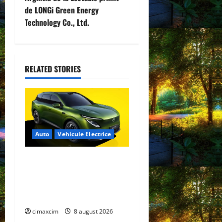
de LONGi Green Energy
a
Technology Co., Ltd.
v
i
RELATED STORIES
g
a
t
Auto
Vehicule Electrice
i
o
Nissan NX7: SUV-ul
electrificat accesibil care
n
extinde gama Nissan în
China
cimaxcim
8 august 2026