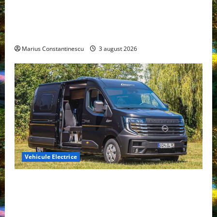
Geely lansează „Thunder”, unul dintre cele mai
compacte și eficiente sisteme de acționare electrică
din lume
Marius Constantinescu
3 august 2026
Vehicule Electrice
Interstar‑e Relax: Nissan și Eifelland au creat o
rulotă electrică care folosește bateria de 87 kWh nu
doar pentru tracțiune, ci și pentru încălzire complet