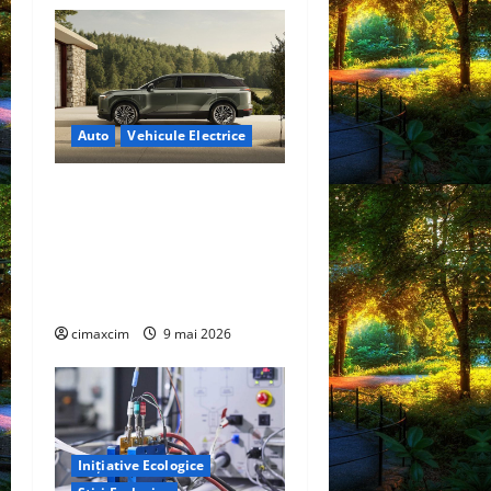
Auto
Vehicule Electrice
Lexus TZ 2027 – SUV
electric cu 7 locuri,
autonomie de până la 480
km și tracțiune integrală
standard
cimaxcim
9 mai 2026
Inițiative Ecologice