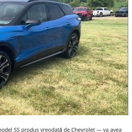
model SS produs vreodată de Chevrolet — va avea