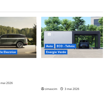
Auto
ECO - Tehnic
le Electrice
Energie Verde
– SUV electric cu 7
China prezintă tehnologia care
mie de până la 480
schimbă regulile jocului: baterii EV
e integrală standard
cu încărcare în 6,5 minute. BYD și
CATL conduc revoluția globală
 mai 2026
cimaxcim
3 mai 2026