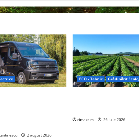
ectrice
ECO - Tehnic
Grădinărit Ecolo
Relax: Nissan și Eifelland au
Agricultura Viitorului: Tranzi
otă electrică care folosește
Ecologică bazată pe Tehnolog
87 kWh nu doar pentru
Chimicale
i și pentru încălzire complet
cimaxcim
26 iulie 2026
tantinescu
2 august 2026