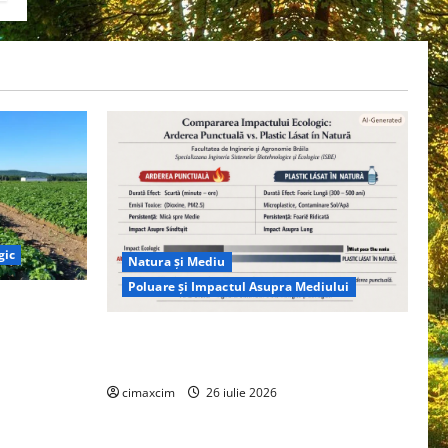
gic
Natura și Mediu
Poluare și Impactul Asupra Mediului
ția
ie, nu pe
Managementul deșeurilor în România:
probleme reale, soluții și tehnologii noi
cimaxcim
26 iulie 2026