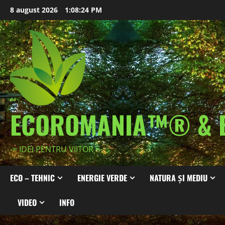
Skip
8 august 2026
1:08:26 PM
to
content
ECOROMANIA™® & 
-= IDEI PENTRU VIITOR =-
ECO – TEHNIC
ENERGIE VERDE
NATURA ȘI MEDIU
VIDEO
INFO