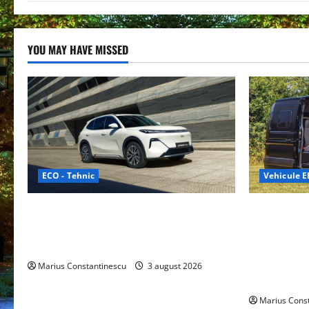
YOU MAY HAVE MISSED
ECO - Tehnic
Vehicule El
Geely lansează „Thunder”, unul dintre
Interstar‑e 
cele mai compacte și eficiente sisteme
creat o rul
de acționare electrică din lume
bateria de 
tracțiune, c
Marius Constantinescu
3 august 2026
off‑grid
Marius Cons