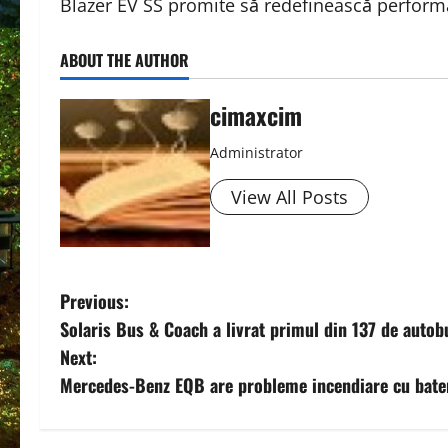
Blazer EV SS promite să redefinească performa
ABOUT THE AUTHOR
cimaxcim
Administrator
View All Posts
P
Previous:
Solaris Bus & Coach a livrat primul din 137 de autob
o
Next:
s
Mercedes-Benz EQB are probleme incendiare cu bater
t