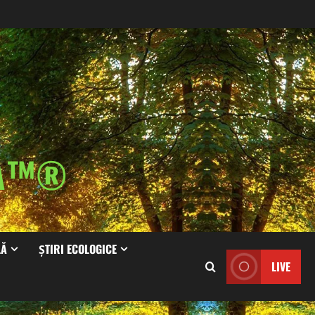
IA™®
LĂ
ȘTIRI ECOLOGICE
LIVE