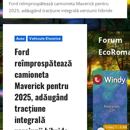
Ford reîmprospătează camioneta Maverick pentru
2025, adăugând tracțiune integrală versiunii hibride
Forum
Auto
Vehicule Electrice
Ford
EcoRoma
reîmprospătează
camioneta
Maverick pentru
2025, adăugând
tracțiune
integrală