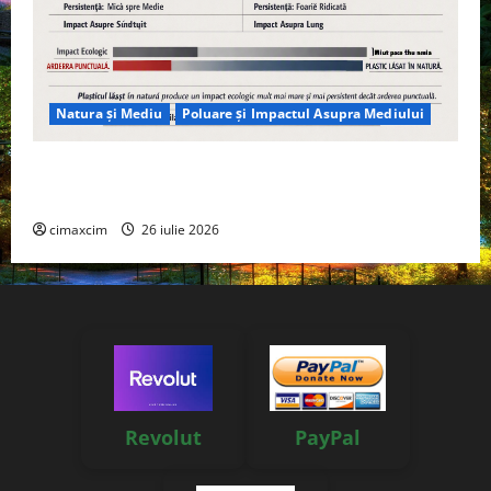
Natura și Mediu
Poluare și Impactul Asupra Mediului
Managementul deșeurilor în România: probleme
reale, soluții și tehnologii noi
cimaxcim
26 iulie 2026
Revolut
PayPal