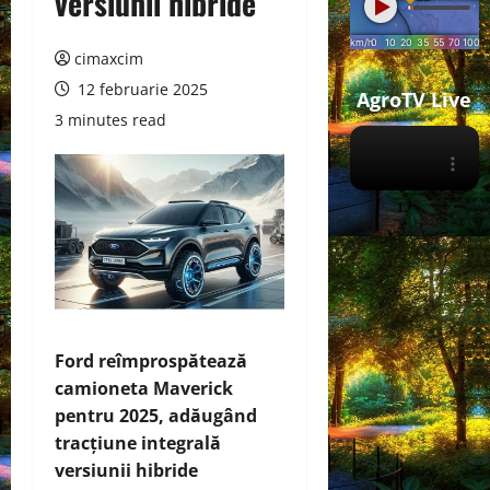
versiunii hibride
cimaxcim
12 februarie 2025
AgroTV Live
3 minutes read
Ford reîmprospătează
camioneta Maverick
pentru 2025, adăugând
tracțiune integrală
versiunii hibride