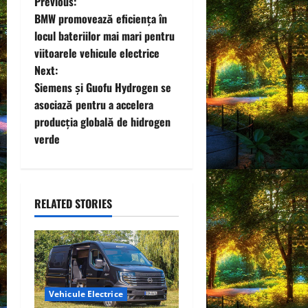
P
Previous:
BMW promovează eficiența în
o
locul bateriilor mai mari pentru
viitoarele vehicule electrice
s
Next:
t
Siemens și Guofu Hydrogen se
asociază pentru a accelera
n
producția globală de hidrogen
verde
a
v
i
RELATED STORIES
g
a
t
Vehicule Electrice