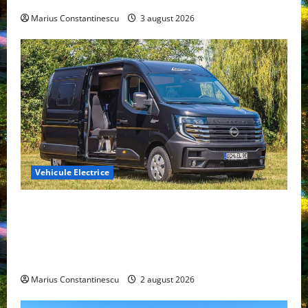
Marius Constantinescu
3 august 2026
Vehicule Electrice
Interstar‑e Relax: Nissan și Eifelland au creat o
rulotă electrică care folosește bateria de 87 kWh nu
doar pentru tracțiune, ci și pentru încălzire complet
off‑grid
Marius Constantinescu
2 august 2026