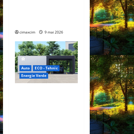
electric cu 7 locuri,
autonomie de până la 480
km și tracțiune integrală
standard
cimaxcim
9 mai 2026
Auto
ECO - Tehnic
Energie Verde
China prezintă tehnologia
care schimbă regulile
jocului: baterii EV cu
încărcare în 6,5 minute.
BYD și CATL conduc
revoluția globală