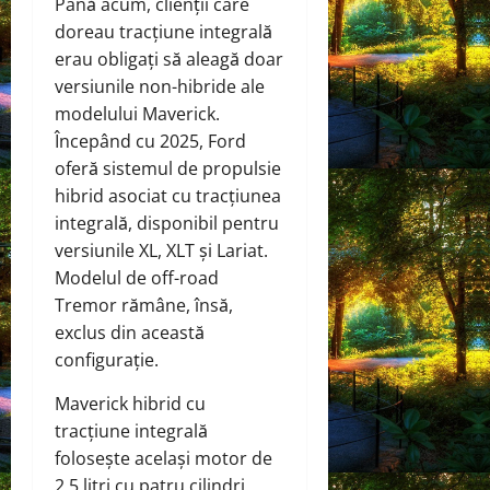
Până acum, clienții care
doreau tracțiune integrală
erau obligați să aleagă doar
versiunile non-hibride ale
modelului Maverick.
Începând cu 2025, Ford
oferă sistemul de propulsie
hibrid asociat cu tracțiunea
integrală, disponibil pentru
versiunile XL, XLT și Lariat.
Modelul de off-road
Tremor rămâne, însă,
exclus din această
configurație.
Maverick hibrid cu
tracțiune integrală
folosește același motor de
2,5 litri cu patru cilindri,