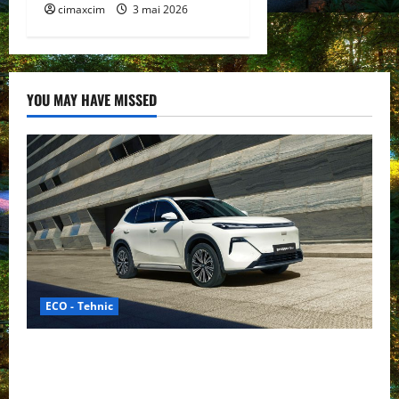
cimaxcim
3 mai 2026
YOU MAY HAVE MISSED
ECO - Tehnic
Geely lansează „Thunder”, unul dintre cele mai
compacte și eficiente sisteme de acționare electrică
din lume