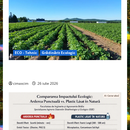
ECO - Tehnic
Grădinărit Ecologic
Agricultura Viitorului: Tranziția Ecologică bazată pe
Tehnologie, nu pe Chimicale
cimaxcim
26 iulie 2026