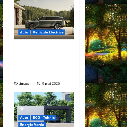
Auto
Vehicule Electrice
Lexus TZ 2027 – SUV
electric cu 7 locuri,
autonomie de până la 480
km și tracțiune integrală
standard
cimaxcim
9 mai 2026
Auto
ECO - Tehnic
Energie Verde