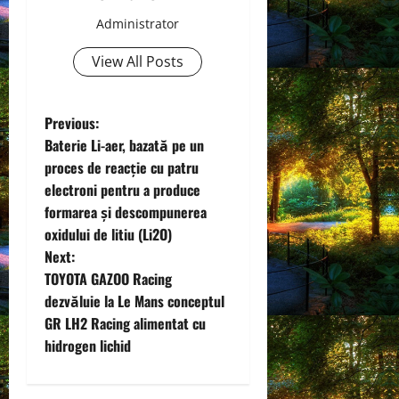
Administrator
View All Posts
P
Previous:
Baterie Li-aer, bazată pe un
o
proces de reacție cu patru
electroni pentru a produce
s
formarea și descompunerea
t
oxidului de litiu (Li2O)
Next:
n
TOYOTA GAZOO Racing
dezvăluie la Le Mans conceptul
a
GR LH2 Racing alimentat cu
v
hidrogen lichid
i