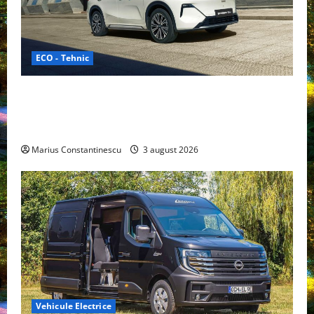
ECO - Tehnic
Geely lansează „Thunder”, unul dintre cele mai
compacte și eficiente sisteme de acționare electrică
din lume
Marius Constantinescu
3 august 2026
Vehicule Electrice