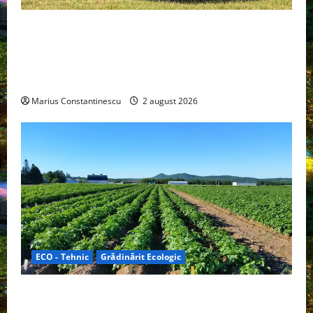
Interstar‑e Relax: Nissan și Eifelland au creat o
rulotă electrică care folosește bateria de 87 kWh nu
doar pentru tracțiune, ci și pentru încălzire complet
off‑grid
Marius Constantinescu
2 august 2026
ECO - Tehnic
Grădinărit Ecologic
Agricultura Viitorului: Tranziția Ecologică bazată pe
Tehnologie, nu pe Chimicale