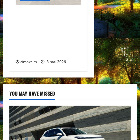
China prezintă tehnologia
care schimbă regulile
jocului: baterii EV cu
încărcare în 6,5 minute.
BYD și CATL conduc
revoluția globală
cimaxcim
3 mai 2026
YOU MAY HAVE MISSED