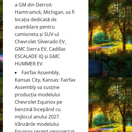
a GM din Detroit-
Hamtramck, Michigan, va fi
locația dedicată de
asamblare pentru
camioneta și SUV-ul
Chevrolet Silverado EV,
GMC Sierra EV, Cadillac
ESCALADE IQ și GMC
HUMMER EV.
Fairfax Assembly,
Kansas City, Kansas: Fairfax
Assembly va susține
producția modelului
Chevrolet Equinox pe
benzină începând cu
mijlocul anului 2027.
Vânzările modelului
Equinox recent reproiectat