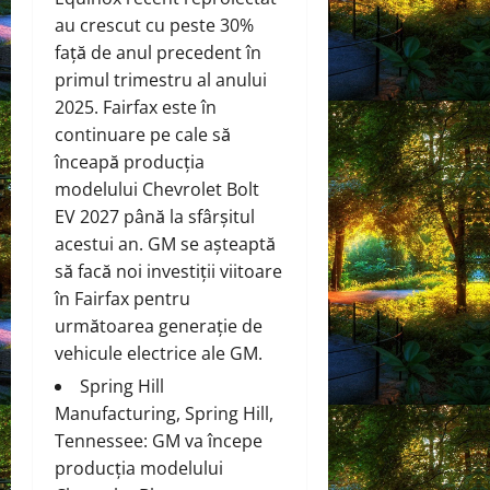
au crescut cu peste 30%
față de anul precedent în
primul trimestru al anului
2025. Fairfax este în
continuare pe cale să
înceapă producția
modelului Chevrolet Bolt
EV 2027 până la sfârșitul
acestui an. GM se așteaptă
să facă noi investiții viitoare
în Fairfax pentru
următoarea generație de
vehicule electrice ale GM.
Spring Hill
Manufacturing, Spring Hill,
Tennessee: GM va începe
producția modelului