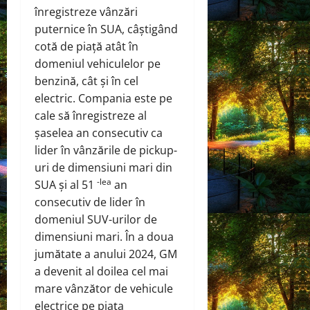
înregistreze vânzări
puternice în SUA, câștigând
cotă de piață atât în ​​
domeniul vehiculelor pe
benzină, cât și în cel
electric. Compania este pe
cale să înregistreze al
șaselea an consecutiv ca
lider în vânzările de pickup-
uri de dimensiuni mari din
-lea
SUA și al 51
an
consecutiv de lider în
domeniul SUV-urilor de
dimensiuni mari. În a doua
jumătate a anului 2024, GM
a devenit al doilea cel mai
mare vânzător de vehicule
electrice pe piața