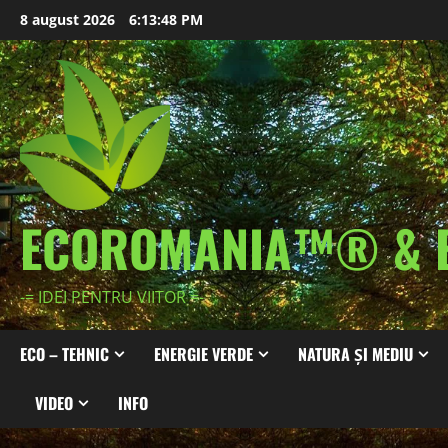
Skip
8 august 2026
6:13:50 PM
to
content
ECOROMANIA™® & 
-= IDEI PENTRU VIITOR =-
ECO – TEHNIC
ENERGIE VERDE
NATURA ȘI MEDIU
VIDEO
INFO