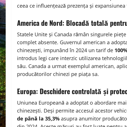
ceea ce influențează prezența și expansiunea v
America de Nord: Blocadă totală pentru
Statele Unite și Canada rămân singurele piețe
complet absente. Guvernul american a adoptat 
chinezești, impunând în 2024 un tarif de
100
introdus legi care interzic utilizarea tehnologii
său. Canada a urmat exemplul american, aplicâ
producătorilor chinezi pe piața sa.
Europa: Deschidere controlată și prot
Uniunea Europeană a adoptat o abordare mai ec
chinezești. Deși permite accesul acestor vehi
de până la 35,3%
asupra anumitor producători 
din 2024. Aceste măsuri au fost luate pentru 