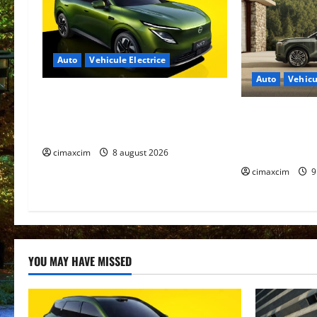
v
i
g
Auto
Vehicule Electrice
Auto
Vehicu
a
Nissan NX7: SUV-ul electrificat
t
accesibil care extinde gama Nissan
Lexus TZ 2027 
în China
locuri, autono
i
km și tracțiun
cimaxcim
8 august 2026
o
cimaxcim
9
n
YOU MAY HAVE MISSED