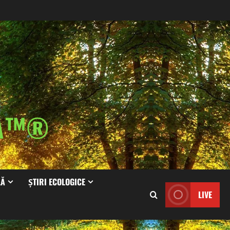
IA™®
LĂ
ȘTIRI ECOLOGICE
LIVE