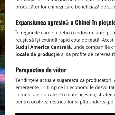
producătorilor chinezi care beneficiază de sub
Expansiunea agresivă a Chinei în piețe
În regiunile care nu dețin o industrie auto put
reușit să își extindă rapid cota de piață. Acest
Sud și America Centrală
, unde companiile c
locale de producție
și să profite de cererea r
Perspective de viitor
Tendințele actuale sugerează că producătorii ch
emergente, în timp ce în economiile dezvoltat
comerciale ridicate. Cu toate acestea, strategii
pentru ocolirea restricțiilor și pătrunderea pe 