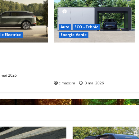
Auto
ECO - Tehnic
le Electrice
Energie Verde
– SUV electric cu 7
China prezintă tehnologia care
mie de până la 480
schimbă regulile jocului: baterii EV
e integrală standard
cu încărcare în 6,5 minute. BYD și
CATL conduc revoluția globală
 mai 2026
cimaxcim
3 mai 2026