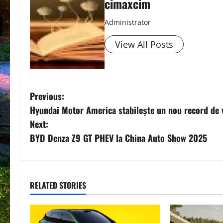
cimaxcim
Administrator
View All Posts
P
Previous:
Hyundai Motor America stabilește un nou record de v
o
Next:
s
BYD Denza Z9 GT PHEV la China Auto Show 2025
t
n
RELATED STORIES
a