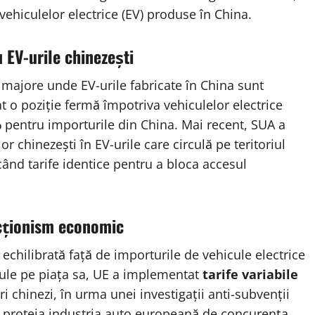
ehiculelor electrice (EV) produse în China.
 EV-urile chinezești
 majore unde EV-urile fabricate în China sunt
o poziție fermă împotriva vehiculelor electrice
%
pentru importurile din China. Mai recent, SUA a
lor chinezești în EV-urile care circulă pe teritoriul
nd tarife identice pentru a bloca accesul
ecționism economic
hilibrată față de importurile de vehicule electrice
cule pe piața sa, UE a implementat
tarife variabile
chinezi, în urma unei investigații anti-subvenții
a proteja industria auto europeană de concurența