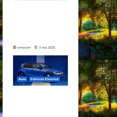
China prezintă tehnologia
care schimbă regulile
jocului: baterii EV cu
încărcare în 6,5 minute.
BYD și CATL conduc
revoluția globală
cimaxcim
3 mai 2026
Auto
Vehicule Electrice
Volkswagen ID. Polo –
Lansare oficială: un nou
capitol electric pentru un
nume legendar