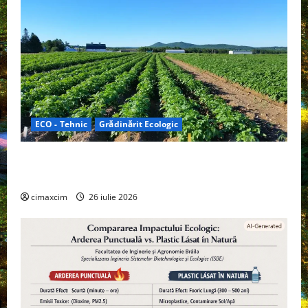
ECO - Tehnic
Grădinărit Ecologic
Agricultura Viitorului: Tranziția Ecologică bazată pe
Tehnologie, nu pe Chimicale
cimaxcim
26 iulie 2026