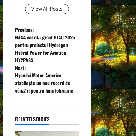
View All Posts
P
Previous:
NASA acordă grant NIAC 2025
o
pentru proiectul Hydrogen
Hybrid Power for Aviation
s
HY2PASS
t
Next:
Hyundai Motor America
n
stabilește un nou record de
vânzări pentru luna februarie
a
v
i
RELATED STORIES
g