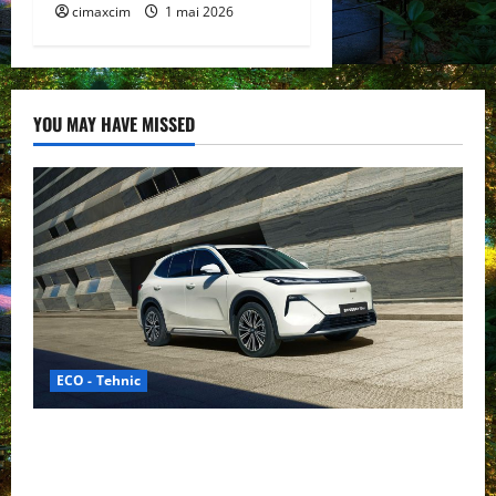
cimaxcim
1 mai 2026
YOU MAY HAVE MISSED
ECO - Tehnic
Geely lansează „Thunder”, unul dintre cele mai
compacte și eficiente sisteme de acționare electrică
din lume