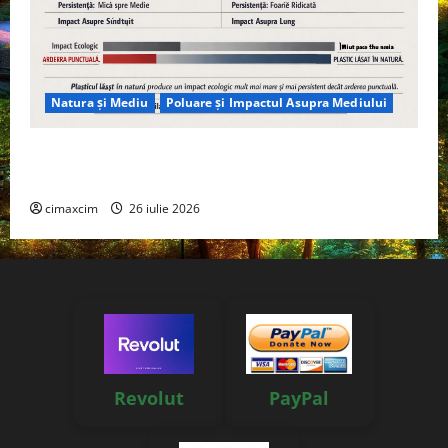
Natura și Mediu
Poluare și Impactul Asupra Mediului
Managementul deșeurilor în România: probleme
reale, soluții și tehnologii noi
cimaxcim
26 iulie 2026
Revolut
PayPal