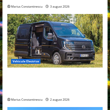
Marius Constantinescu
3 august 2026
Vehicule Electrice
Interstar‑e Relax: Nissan și Eifelland au creat o
rulotă electrică care folosește bateria de 87 kWh nu
doar pentru tracțiune, ci și pentru încălzire complet
off‑grid
Marius Constantinescu
2 august 2026