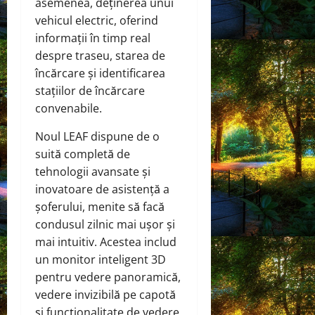
asemenea, deținerea unui
vehicul electric, oferind
informații în timp real
despre traseu, starea de
încărcare și identificarea
stațiilor de încărcare
convenabile.
Noul LEAF dispune de o
suită completă de
tehnologii avansate și
inovatoare de asistență a
șoferului, menite să facă
condusul zilnic mai ușor și
mai intuitiv. Acestea includ
un monitor inteligent 3D
pentru vedere panoramică,
vedere invizibilă pe capotă
și funcționalitate de vedere