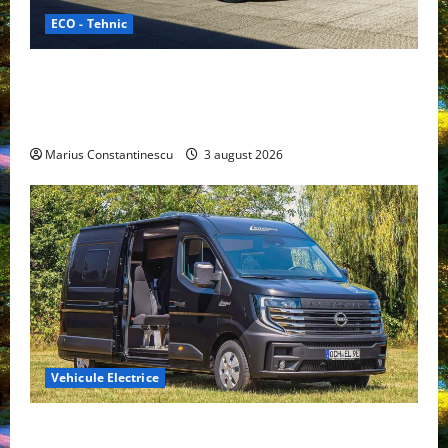
ECO - Tehnic
Geely lansează „Thunder”, unul dintre cele mai
compacte și eficiente sisteme de acționare electrică
din lume
Marius Constantinescu
3 august 2026
Vehicule Electrice
Interstar‑e Relax: Nissan și Eifelland au creat o