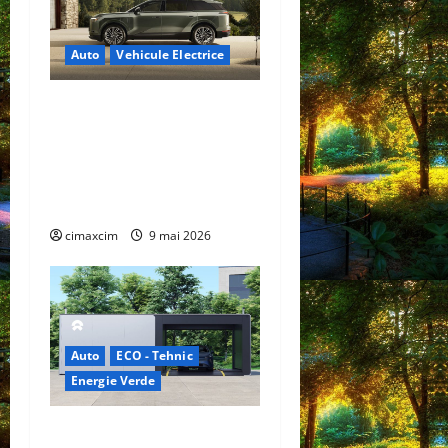
Auto
Vehicule Electrice
Lexus TZ 2027 – SUV
electric cu 7 locuri,
autonomie de până la 480
km și tracțiune integrală
standard
cimaxcim
9 mai 2026
Auto
ECO - Tehnic
Energie Verde
China prezintă tehnologia