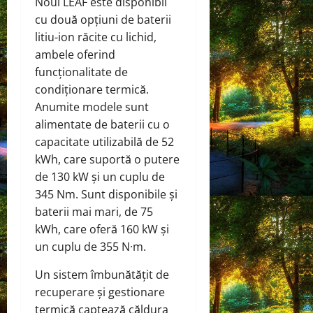
Noul LEAF este disponibil
cu două opțiuni de baterii
litiu-ion răcite cu lichid,
ambele oferind
funcționalitate de
condiționare termică.
Anumite modele sunt
alimentate de baterii cu o
capacitate utilizabilă de 52
kWh, care suportă o putere
de 130 kW și un cuplu de
345 Nm. Sunt disponibile și
baterii mai mari, de 75
kWh, care oferă 160 kW și
un cuplu de 355 N·m.
Un sistem îmbunătățit de
recuperare și gestionare
termică captează căldura