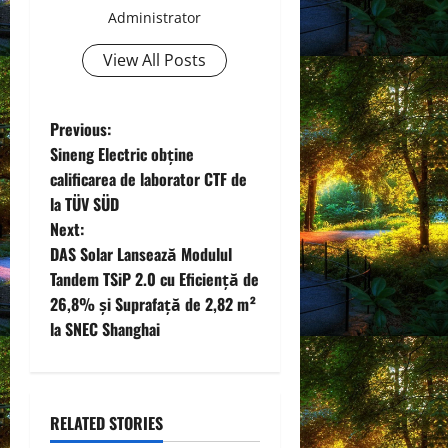
Administrator
View All Posts
P
Previous:
Sineng Electric obține
o
calificarea de laborator CTF de
la TÜV SÜD
s
Next:
t
DAS Solar Lansează Modulul
Tandem TSiP 2.0 cu Eficiență de
n
26,8% și Suprafață de 2,82 m²
la SNEC Shanghai
a
v
i
RELATED STORIES