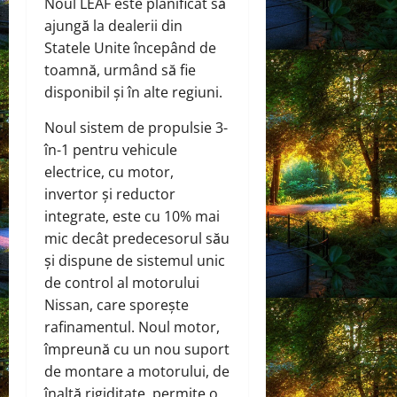
Noul LEAF este planificat să
ajungă la dealerii din
Statele Unite începând de
toamnă, urmând să fie
disponibil și în alte regiuni.
Noul sistem de propulsie 3-
în-1 pentru vehicule
electrice, cu motor,
invertor și reductor
integrate, este cu 10% mai
mic decât predecesorul său
și dispune de sistemul unic
de control al motorului
Nissan, care sporește
rafinamentul. Noul motor,
împreună cu un nou suport
de montare a motorului, de
înaltă rigiditate, permite o