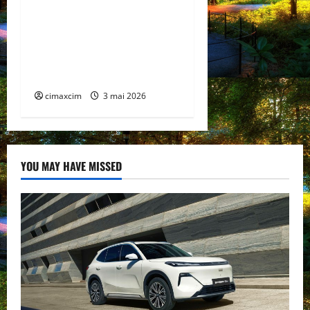
care schimbă regulile
jocului: baterii EV cu
încărcare în 6,5 minute.
BYD și CATL conduc
revoluția globală
cimaxcim
3 mai 2026
YOU MAY HAVE MISSED