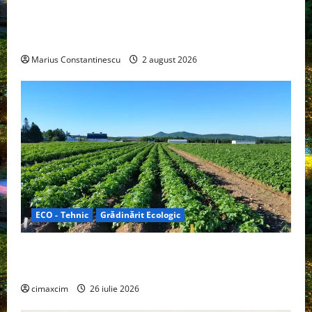
rulotă electrică care folosește bateria de 87 kWh nu
doar pentru tracțiune, ci și pentru încălzire complet
off‑grid
Marius Constantinescu
2 august 2026
ECO - Tehnic
Grădinărit Ecologic
Agricultura Viitorului: Tranziția Ecologică bazată pe
Tehnologie, nu pe Chimicale
cimaxcim
26 iulie 2026