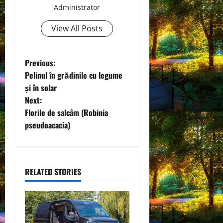
Administrator
View All Posts
P
Previous:
Pelinul în grădinile cu legume
o
și în solar
Next:
s
Florile de salcâm (Robinia
t
pseudoacacia)
n
a
RELATED STORIES
v
i