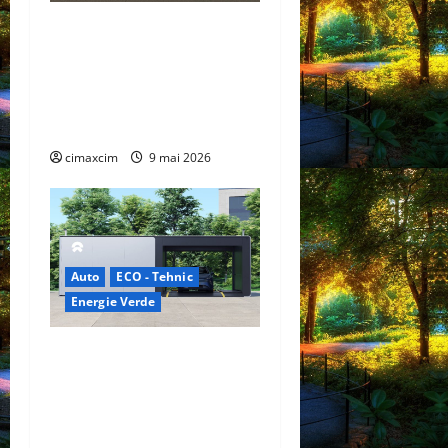
Lexus TZ 2027 – SUV
electric cu 7 locuri,
autonomie de până la 480
km și tracțiune integrală
standard
cimaxcim
9 mai 2026
Auto
ECO - Tehnic
Energie Verde
China prezintă tehnologia
care schimbă regulile
jocului: baterii EV cu
încărcare în 6,5 minute.