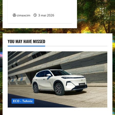
BYD și CATL conduc
revoluția globală
cimaxcim
3 mai 2026
YOU MAY HAVE MISSED
ECO - Tehnic
Geely lansează „Thunder”, unul dintre cele mai