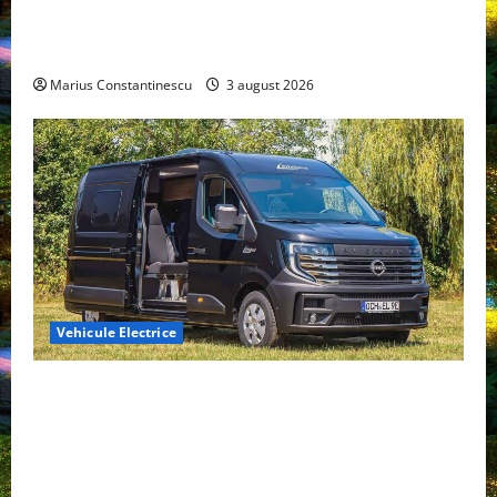
compacte și eficiente sisteme de acționare electrică
din lume
Marius Constantinescu
3 august 2026
Vehicule Electrice
Interstar‑e Relax: Nissan și Eifelland au creat o
rulotă electrică care folosește bateria de 87 kWh nu
doar pentru tracțiune, ci și pentru încălzire complet
off‑grid