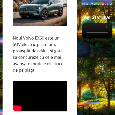
AgroTV Live
Noul Volvo EX60 este un
SUV electric premium,
proaspăt dezvăluit și gata
să concureze cu cele mai
avansate modele electrice
de pe piață.