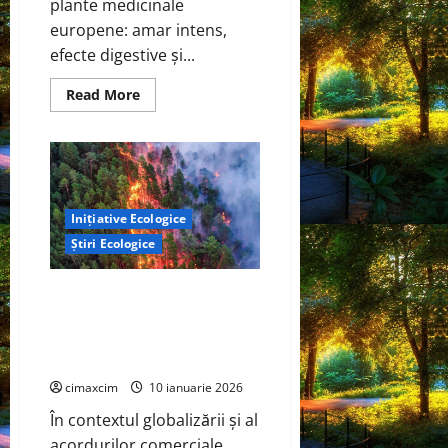
plante medicinale
europene: amar intens,
efecte digestive și...
Read
Read More
more
about
Pelinul
–
Cum
să-
l
cultivi
Inițiative Ecologice
acasă
și
Știri Ecologice
utilizările
lui
terapeutice
Mercosur – Problema majoră:
standarde diferite de mediu și
siguranță – un risc real pentru
România
cimaxcim
10 ianuarie 2026
În contextul globalizării și al
acordurilor comerciale