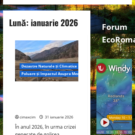
Lună:
ianuarie 2026
Forum
EcoRoma
Dezastre Naturale și Climatice
Poluare și Impactul Asupra Mediului
Paltinu și Vidraru – anul 2026 –
Alimentare cu apă, riscuri
pentru sănătatea populației și
impact asupra mediului
cimaxcim
31 ianuarie 2026
În anul 2026, în urma crizei
generate de golirea