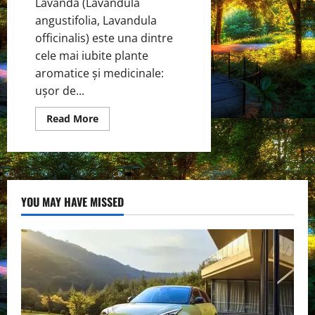
Lavanda (Lavandula
angustifolia, Lavandula
officinalis) este una dintre
cele mai iubite plante
aromatice și medicinale:
ușor de...
Read
Read More
more
about
Lavanda
–
Cum
să
o
cultivi
YOU MAY HAVE MISSED
acasă
și
utilizările
ei
terapeutice