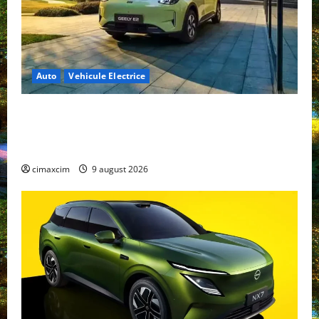
Auto
Vehicule Electrice
Geely E2 – cea mai ieftină mașină electrică din
China cu autonomie reală de 300 km. Analiză
completă 2026
cimaxcim
9 august 2026