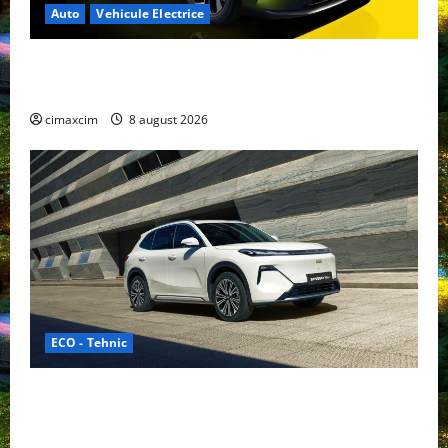
Auto
Vehicule Electrice
Nissan NX7: SUV-ul electrificat accesibil care extinde
gama Nissan în China
cimaxcim
8 august 2026
ECO - Tehnic
Geely lansează „Thunder”, unul dintre cele mai
compacte și eficiente sisteme de acționare electrică
din lume