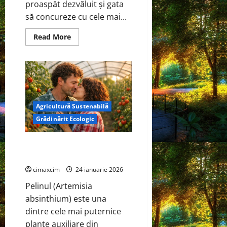
proaspăt dezvăluit și gata
să concureze cu cele mai...
Read
Read More
more
about
Noul
Volvo
EX60
—
vedeta
electrificării
auto
Agricultură Sustenabilă
în
2026
Grădinărit Ecologic
Pelinul în grădinile cu legume
și în solar
cimaxcim
24 ianuarie 2026
Pelinul (Artemisia
absinthium) este una
dintre cele mai puternice
plante auxiliare din