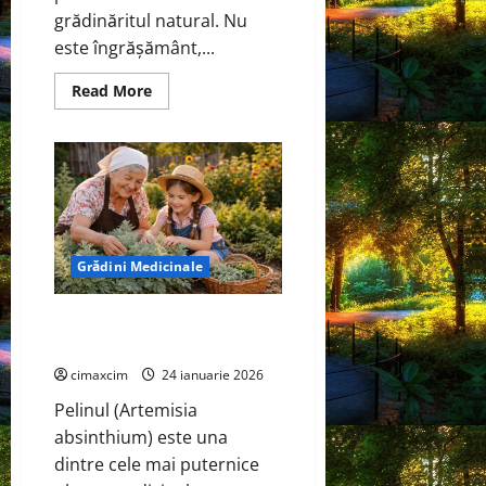
grădinăritul natural. Nu
este îngrășământ,...
Read
Read More
more
about
Pelinul
în
grădinile
cu
legume
și
în
solar
Grădini Medicinale
Pelinul – Cum să-l cultivi acasă
și utilizările lui terapeutice
cimaxcim
24 ianuarie 2026
Pelinul (Artemisia
absinthium) este una
dintre cele mai puternice