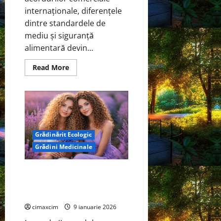
internaționale, diferențele
dintre standardele de
mediu și siguranță
alimentară devin...
Read
Read More
more
about
Mercosur
–
Problema
majoră:
standarde
diferite
de
Grădinărit Ecologic
mediu
și
Grădini Medicinale
siguranță
–
un
risc
Lavanda – Cum să o cultivi
real
acasă și utilizările ei
pentru
România
terapeutice
cimaxcim
9 ianuarie 2026