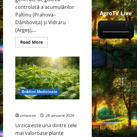
controlată a acumulărilor
AgroTV Live
Paltinu (Prahova–
Dâmbovița) și Vidraru
(Argeș),...
Read
Read More
more
about
Paltinu
și
Vidraru
–
anul
2026
–
Alimentare
cu
Grădini Medicinale
apă,
riscuri
pentru
sănătatea
Urzica (Urtica dioica)
populației
și
cimaxcim
28 ianuarie 2026
impact
asupra
Urzica este una dintre cele
mediului
mai valoroase plante