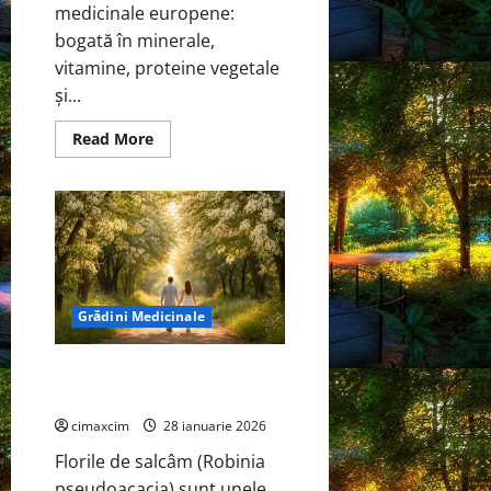
medicinale europene:
bogată în minerale,
vitamine, proteine vegetale
și...
Read
Read More
more
about
Urzica
(Urtica
dioica)
Grădini Medicinale
Florile de salcâm (Robinia
pseudoacacia)
cimaxcim
28 ianuarie 2026
Florile de salcâm (Robinia
pseudoacacia) sunt unele