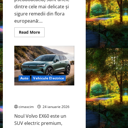
dintre cele mai delicate și
sigure remedii din flora
europeană:...
Read
Read More
more
about
Florile
de
salcâm
(Robinia
pseudoacacia)
Auto
Vehicule Electrice
Noul Volvo EX60 — vedeta
electrificării auto în 2026
cimaxcim
24 ianuarie 2026
Noul Volvo EX60 este un
SUV electric premium,