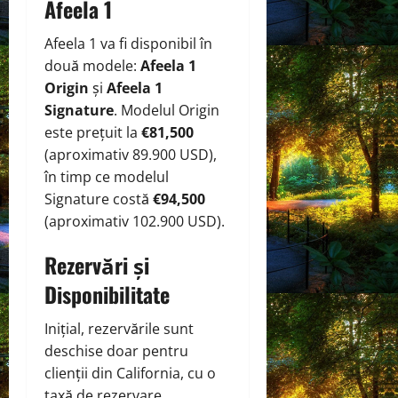
Afeela 1
Afeela 1 va fi disponibil în
două modele:
Afeela 1
Origin
și
Afeela 1
Signature
. Modelul Origin
este prețuit la
€81,500
(aproximativ 89.900 USD),
în timp ce modelul
Signature costă
€94,500
(aproximativ 102.900 USD).
Rezervări și
Disponibilitate
Inițial, rezervările sunt
deschise doar pentru
clienții din California, cu o
taxă de rezervare