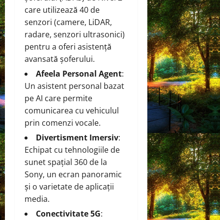
care utilizează 40 de
senzori (camere, LiDAR,
radare, senzori ultrasonici)
pentru a oferi asistență
avansată șoferului.
Afeela Personal Agent
:
Un asistent personal bazat
pe AI care permite
comunicarea cu vehiculul
prin comenzi vocale.
Divertisment Imersiv
:
Echipat cu tehnologiile de
sunet spațial 360 de la
Sony, un ecran panoramic
și o varietate de aplicații
media.
Conectivitate 5G
: