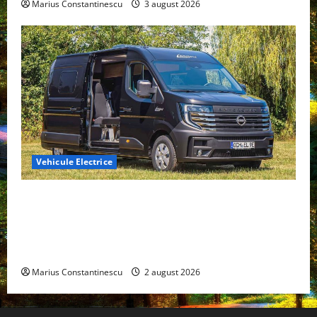
Marius Constantinescu
3 august 2026
Vehicule Electrice
Interstar‑e Relax: Nissan și Eifelland au creat o
rulotă electrică care folosește bateria de 87 kWh nu
doar pentru tracțiune, ci și pentru încălzire complet
off‑grid
Marius Constantinescu
2 august 2026