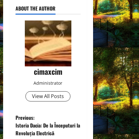
ABOUT THE AUTHOR
cimaxcim
Administrator
View All Posts
P
Previous:
Istoria Dacia: De la Începuturi la
o
Revoluția Electrică