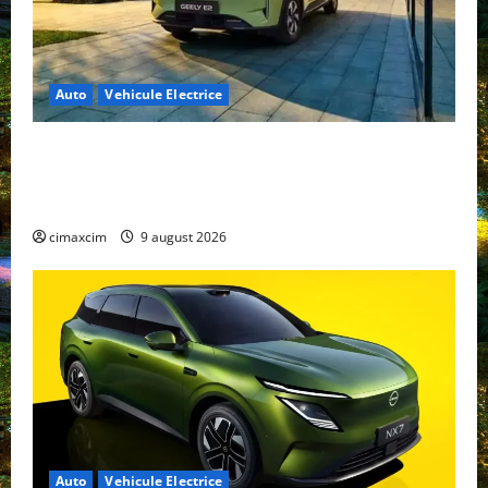
Auto
Vehicule Electrice
Geely E2 – cea mai ieftină mașină electrică din
China cu autonomie reală de 300 km. Analiză
completă 2026
cimaxcim
9 august 2026
Auto
Vehicule Electrice