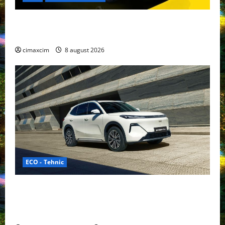
Nissan NX7: SUV-ul electrificat accesibil care extinde
gama Nissan în China
cimaxcim
8 august 2026
ECO - Tehnic
Geely lansează „Thunder”, unul dintre cele mai
compacte și eficiente sisteme de acționare electrică
din lume