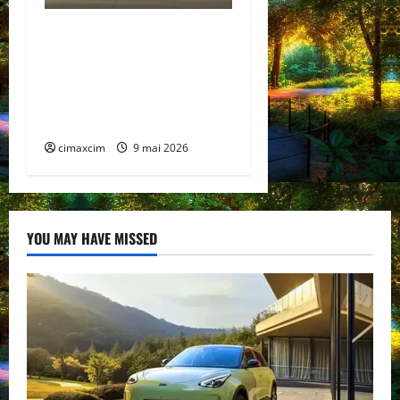
Lexus TZ 2027 – SUV
electric cu 7 locuri,
autonomie de până la 480
km și tracțiune integrală
standard
cimaxcim
9 mai 2026
YOU MAY HAVE MISSED