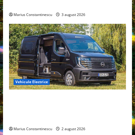
din lume
Marius Constantinescu
3 august 2026
Vehicule Electrice
Interstar‑e Relax: Nissan și Eifelland au creat o
rulotă electrică care folosește bateria de 87 kWh nu
doar pentru tracțiune, ci și pentru încălzire complet
off‑grid
Marius Constantinescu
2 august 2026