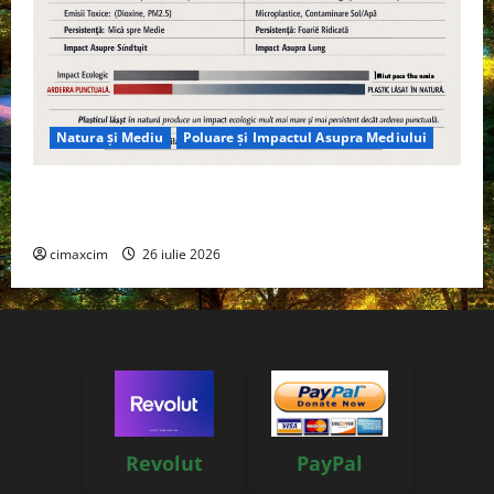
Natura și Mediu
Poluare și Impactul Asupra Mediului
Managementul deșeurilor în România: probleme
reale, soluții și tehnologii noi
cimaxcim
26 iulie 2026
Revolut
PayPal