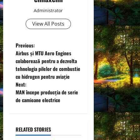
Administrator
View All Posts
P
Previous:
Airbus și MTU Aero Engines
o
colaborează pentru a dezvolta
tehnologia pilelor de combustie
s
cu hidrogen pentru aviație
t
Next:
MAN începe producția de serie
n
de camioane electrice
a
v
RELATED STORIES
i