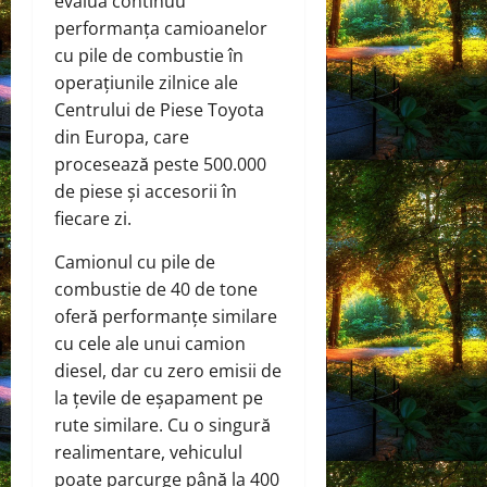
evalua continuu
performanța camioanelor
cu pile de combustie în
operațiunile zilnice ale
Centrului de Piese Toyota
din Europa, care
procesează peste 500.000
de piese și accesorii în
fiecare zi.
Camionul cu pile de
combustie de 40 de tone
oferă performanțe similare
cu cele ale unui camion
diesel, dar cu zero emisii de
la țevile de eșapament pe
rute similare. Cu o singură
realimentare, vehiculul
poate parcurge până la 400