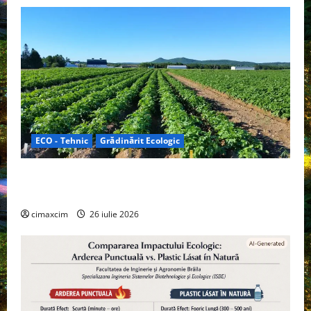
ECO - Tehnic
Grădinărit Ecologic
Agricultura Viitorului: Tranziția Ecologică bazată pe
Tehnologie, nu pe Chimicale
cimaxcim
26 iulie 2026