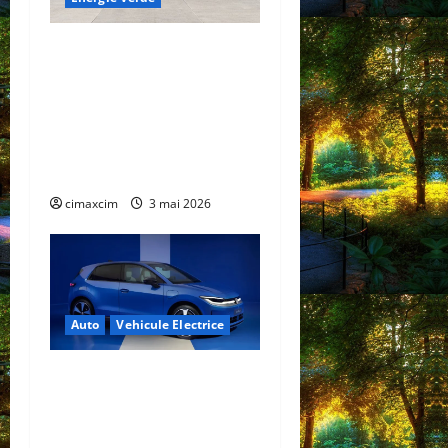
China prezintă tehnologia
care schimbă regulile
jocului: baterii EV cu
încărcare în 6,5 minute.
BYD și CATL conduc
revoluția globală
cimaxcim
3 mai 2026
Auto
Vehicule Electrice
Volkswagen ID. Polo –
Lansare oficială: un nou
capitol electric pentru un