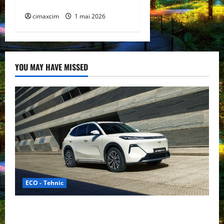
nume legendar
cimaxcim
1 mai 2026
YOU MAY HAVE MISSED
ECO - Tehnic
Geely lansează „Thunder”, unul dintre cele mai
compacte și eficiente sisteme de acționare electrică