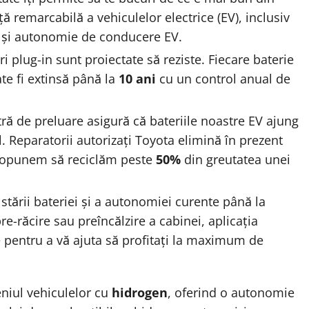
 remarcabilă a vehiculelor electrice (EV), inclusiv
 și autonomie de conducere EV.
ștri plug-in sunt proiectate să reziste. Fiecare baterie
ate fi extinsă până la
10 ani
cu un control anual de
ră de preluare asigură că bateriile noastre EV ajung
il. Reparatorii autorizați Toyota elimină în prezent
propunem să reciclăm peste
50%
din greutatea unei
a stării bateriei și a autonomiei curente până la
e-răcire sau preîncălzire a cabinei, aplicația
 pentru a vă ajuta să profitați la maximum de
eniul vehiculelor cu
hidrogen
, oferind o autonomie