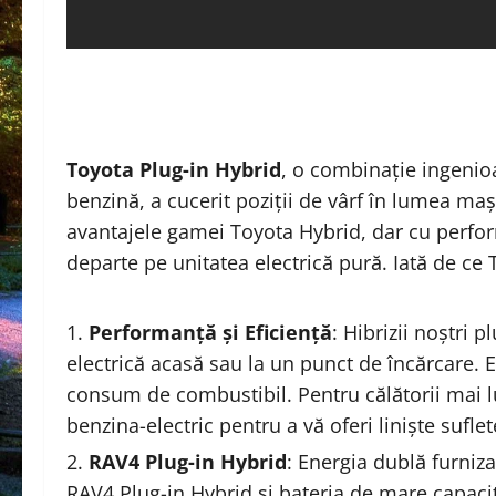
Toyota Plug-in Hybrid
, o combinație ingenioa
benzină, a cucerit poziții de vârf în lumea ma
avantajele gamei Toyota Hybrid, dar cu perfor
departe pe unitatea electrică pură. Iată de ce T
Performanță și Eficiență
: Hibrizii noștri p
electrică acasă sau la un punct de încărcare. 
consum de combustibil. Pentru călătorii mai lu
benzina-electric pentru a vă oferi liniște sufle
RAV4 Plug-in Hybrid
: Energia dublă furniz
RAV4 Plug-in Hybrid și bateria de mare capacit