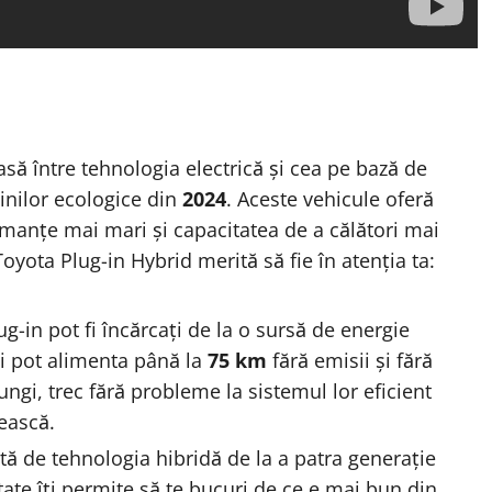
să între tehnologia electrică și cea pe bază de
șinilor ecologice din
2024
. Aceste vehicule oferă
manțe mai mari și capacitatea de a călători mai
oyota Plug-in Hybrid merită să fie în atenția ta:
lug-in pot fi încărcați de la o sursă de energie
Ei pot alimenta până la
75 km
fără emisii și fără
ngi, trec fără probleme la sistemul lor eficient
tească.
ată de tehnologia hibridă de la a patra generație
ate îți permite să te bucuri de ce e mai bun din