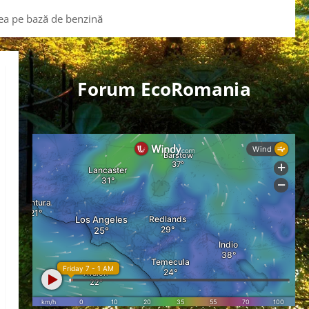
cea pe bază de benzină
Forum EcoRomania