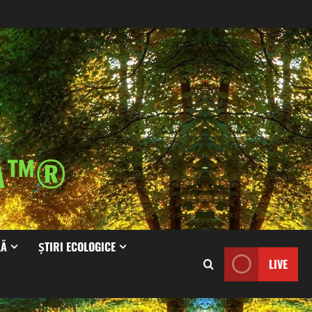
IA™®
LĂ
ȘTIRI ECOLOGICE
LIVE