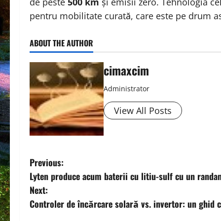
de peste
500 km
și emisii zero. Tehnologia ce
pentru mobilitate curată, care este pe drum as
ABOUT THE AUTHOR
cimaxcim
Administrator
View All Posts
P
Previous:
Lyten produce acum baterii cu litiu-sulf cu un ran
o
Next:
s
Controler de încărcare solară vs. invertor: un ghid 