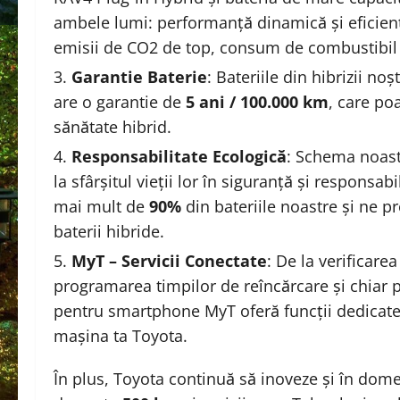
ambele lumi: performanță dinamică și eficiență
emisii de CO2 de top, consum de combustibil
Garantie Baterie
: Bateriile din hibrizii no
are o garantie de
5 ani / 100.000 km
, care po
sănătate hibrid.
Responsabilitate Ecologică
: Schema noast
la sfârșitul vieții lor în siguranță și responsab
mai mult de
90%
din bateriile noastre și ne 
baterii hibride.
MyT – Servicii Conectate
: De la verificare
programarea timpilor de reîncărcare și chiar pr
pentru smartphone MyT oferă funcții dedicate
mașina ta Toyota.
În plus, Toyota continuă să inoveze și în dom