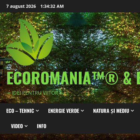
Skip
7 august 2026
1:34:34 AM
to
content
ECOROMANIA™® & 
-= IDEI PENTRU VIITOR =-
ECO – TEHNIC
ENERGIE VERDE
NATURA ȘI MEDIU
VIDEO
INFO