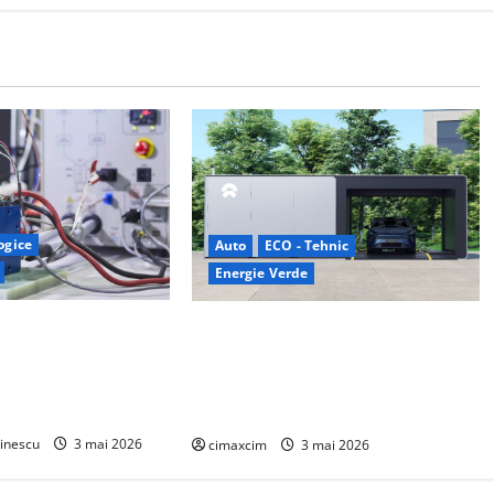
logice
Auto
ECO - Tehnic
Energie Verde
al celulelor de
China prezintă tehnologia care
e bază de hidrogen
schimbă regulile jocului: baterii EV
ca tehnologii cheie
cu încărcare în 6,5 minute. BYD și
ată
CATL conduc revoluția globală
inescu
3 mai 2026
cimaxcim
3 mai 2026