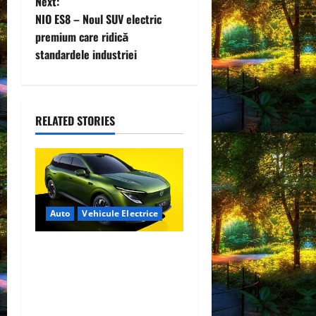
Next:
t
NIO ES8 – Noul SUV electric
premium care ridică
n
standardele industriei
a
v
RELATED STORIES
i
g
a
Auto
Vehicule Electrice
t
Nissan NX7: SUV-ul
i
electrificat accesibil care
o
extinde gama Nissan în
China