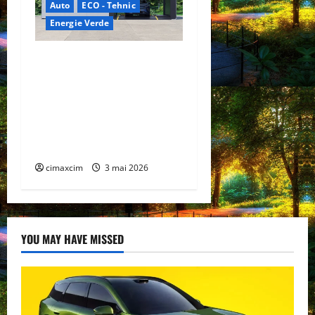
Auto
ECO - Tehnic
Energie Verde
China prezintă tehnologia
care schimbă regulile
jocului: baterii EV cu
încărcare în 6,5 minute.
BYD și CATL conduc
revoluția globală
cimaxcim
3 mai 2026
YOU MAY HAVE MISSED