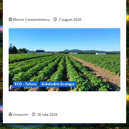
doar pentru tracțiune, ci și pentru încălzire complet
off‑grid
Marius Constantinescu
2 august 2026
ECO - Tehnic
Grădinărit Ecologic
Agricultura Viitorului: Tranziția Ecologică bazată pe
Tehnologie, nu pe Chimicale
cimaxcim
26 iulie 2026