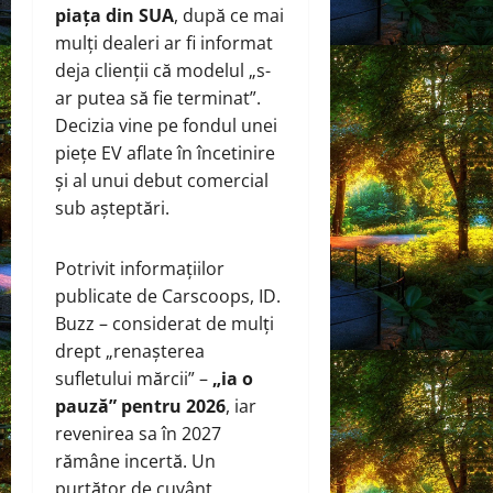
piața din SUA
, după ce mai
mulți dealeri ar fi informat
deja clienții că modelul „s-
ar putea să fie terminat”.
Decizia vine pe fondul unei
piețe EV aflate în încetinire
și al unui debut comercial
sub așteptări.
Potrivit informațiilor
publicate de Carscoops, ID.
Buzz – considerat de mulți
drept „renașterea
sufletului mărcii” –
„ia o
pauză” pentru 2026
, iar
revenirea sa în 2027
rămâne incertă. Un
purtător de cuvânt