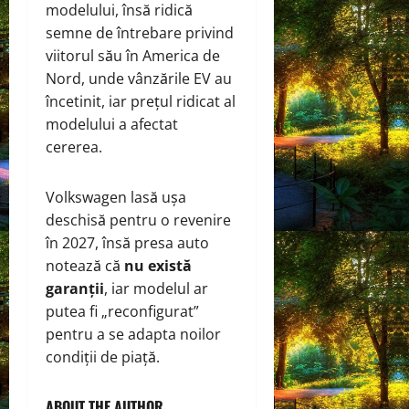
modelului, însă ridică
semne de întrebare privind
viitorul său în America de
Nord, unde vânzările EV au
încetinit, iar prețul ridicat al
modelului a afectat
cererea.
Volkswagen lasă ușa
deschisă pentru o revenire
în 2027, însă presa auto
notează că
nu există
garanții
, iar modelul ar
putea fi „reconfigurat”
pentru a se adapta noilor
condiții de piață.
ABOUT THE AUTHOR