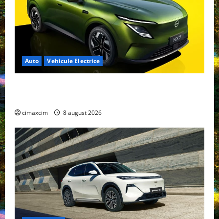
Auto
Vehicule Electrice
Nissan NX7: SUV-ul electrificat accesibil care extinde
gama Nissan în China
cimaxcim
8 august 2026