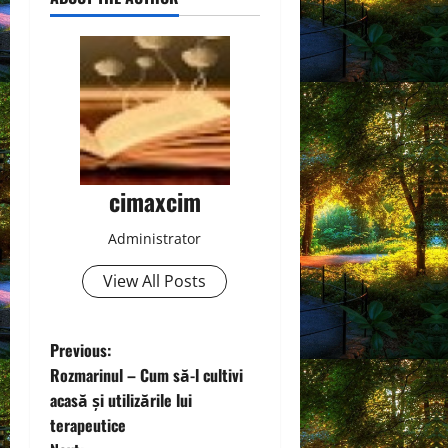
cimaxcim
Administrator
View All Posts
P
Previous:
Rozmarinul – Cum să-l cultivi
o
acasă și utilizările lui
terapeutice
s