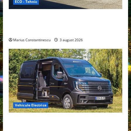
ECO - Tehnic
Geely lansează „Thunder”, unul dintre cele mai
compacte și eficiente sisteme de acționare electrică
din lume
Marius Constantinescu
3 august 2026
Vehicule Electrice
Interstar‑e Relax: Nissan și Eifelland au creat o
rulotă electrică care folosește bateria de 87 kWh nu