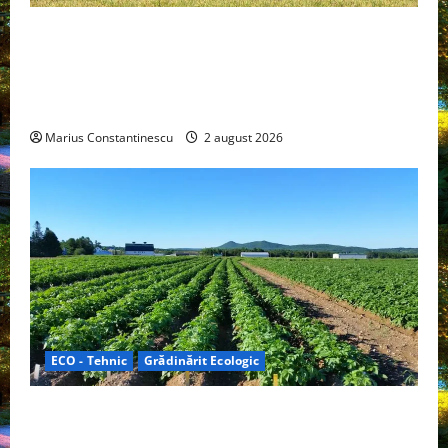
Interstar‑e Relax: Nissan și Eifelland au creat o
rulotă electrică care folosește bateria de 87 kWh nu
doar pentru tracțiune, ci și pentru încălzire complet
off‑grid
Marius Constantinescu
2 august 2026
ECO - Tehnic
Grădinărit Ecologic
Agricultura Viitorului: Tranziția Ecologică bazată pe
Tehnologie, nu pe Chimicale