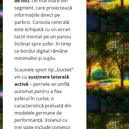
de inci
, cel mai mare din
segment, care proiectează
informațiile direct pe
parbriz. Consola centrală
este echipată cu un ecran
tactil montat pe un panou
înclinat spre șofer, în timp
ce bordul digital rămâne
minimalist și suplu.
Scaunele sport tip „bucket”
vin cu
susținere laterală
activă
– pernele se umflă
automat pentru a fixa
șoferul în curbe, o
caracteristică preluată din
modelele germane de
performanță. Volanul cu
trei spițe include comenzi