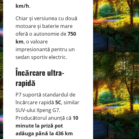
km/h
.
Chiar și versiunea cu două
motoare și baterie mare
oferă o autonomie de
750
km
, o valoare
impresionantă pentru un
sedan sportiv electric.
Încărcare ultra-
rapidă
P7 suportă standardul de
încărcare rapidă
5C
, similar
SUV-ului Xpeng G7.
Producătorul anunță că
10
minute la priză pot
adăuga până la 436 km