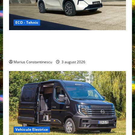
ECO - Tehnic
Geely lansează „Thunder”, unul dintre cele mai
compacte și eficiente sisteme de acționare electrică
din lume
Marius Constantinescu
3 august 2026
Vehicule Electrice