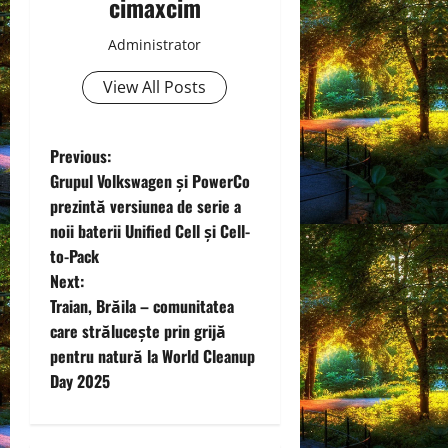
cimaxcim
Administrator
View All Posts
P
Previous:
Grupul Volkswagen și PowerCo
o
prezintă versiunea de serie a
noii baterii Unified Cell și Cell-
s
to-Pack
t
Next:
Traian, Brăila – comunitatea
n
care strălucește prin grijă
pentru natură la World Cleanup
a
Day 2025
v