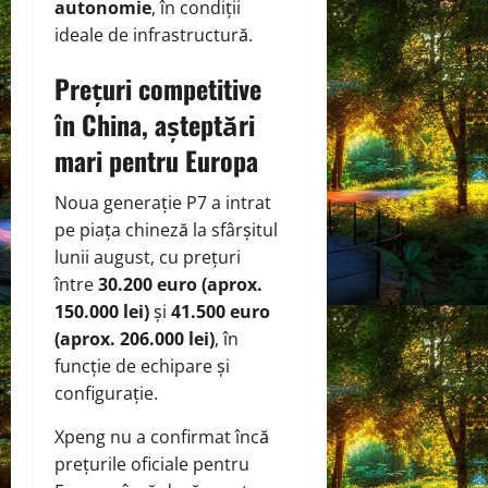
autonomie
, în condiții
ideale de infrastructură.
Prețuri competitive
în China, așteptări
mari pentru Europa
Noua generație P7 a intrat
pe piața chineză la sfârșitul
lunii august, cu prețuri
între
30.200 euro (aprox.
150.000 lei)
și
41.500 euro
(aprox. 206.000 lei)
, în
funcție de echipare și
configurație.
Xpeng nu a confirmat încă
prețurile oficiale pentru