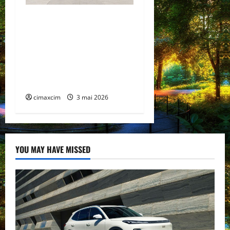
China prezintă tehnologia
care schimbă regulile
jocului: baterii EV cu
încărcare în 6,5 minute.
BYD și CATL conduc
revoluția globală
cimaxcim
3 mai 2026
YOU MAY HAVE MISSED