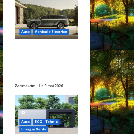
Auto
Vehicule Electrice
Lexus TZ 2027 – SUV
electric cu 7 locuri,
autonomie de până la 480
km și tracțiune integrală
standard
cimaxcim
9 mai 2026
Auto
ECO - Tehnic
Energie Verde