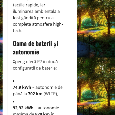
tactile rapide, iar
iluminarea ambientală a
fost gândită pentru a
completa atmosfera high-
tech.
Gama de baterii și
autonomie
Xpeng oferă P7 în două
configurații de baterie:
74,9 kWh
– autonomie de
până la
702 km
(WLTP),
92,92 kWh
– autonomie
maximă de
820 km
în