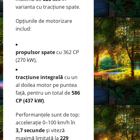
varianta cu tracțiune spate.
Opțiunile de motorizare
includ:
propulsor spate
cu 362 CP
(270 kW),
tracțiune integrală
cu un
al doilea motor pe puntea
față, pentru un total de
586
CP (437 kW)
.
Performanțele sunt de top:
accelerație 0–100 km/h în
3,7 secunde
și viteză
maximă limitată la
229