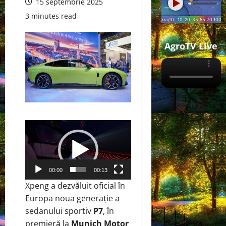
15 septembrie 2025
3 minutes read
AgroTV Live
Player
video
00:00
00:13
Xpeng a dezvăluit oficial în
Europa noua generație a
sedanului sportiv
P7
, în
premieră la
Munich Motor