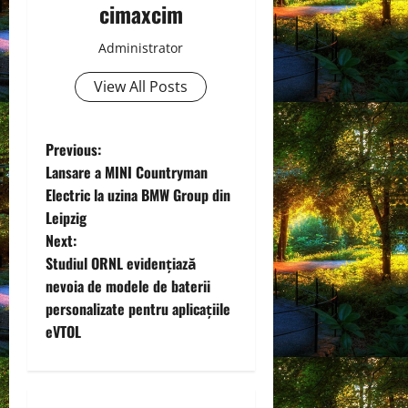
cimaxcim
Administrator
View All Posts
P
Previous:
Lansare a MINI Countryman
o
Electric la uzina BMW Group din
Leipzig
s
Next:
t
Studiul ORNL evidențiază
nevoia de modele de baterii
n
personalizate pentru aplicațiile
eVTOL
a
v