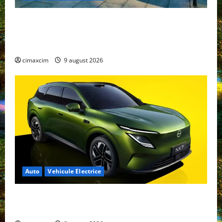
Geely E2 – cea mai ieftină mașină electrică din
China cu autonomie reală de 300 km. Analiză
completă 2026
cimaxcim
9 august 2026
Auto
Vehicule Electrice
Nissan NX7: SUV-ul electrificat accesibil care extinde
gama Nissan în China