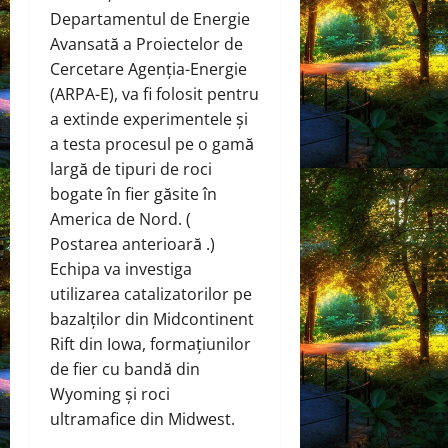
Departamentul de Energie
Avansată a Proiectelor de
Cercetare Agenția-Energie
(ARPA-E), va fi folosit pentru
a extinde experimentele și
a testa procesul pe o gamă
largă de tipuri de roci
bogate în fier găsite în
America de Nord. (
Postarea anterioară .)
Echipa va investiga
utilizarea catalizatorilor pe
bazalților din Midcontinent
Rift din Iowa, formațiunilor
de fier cu bandă din
Wyoming și roci
ultramafice din Midwest.