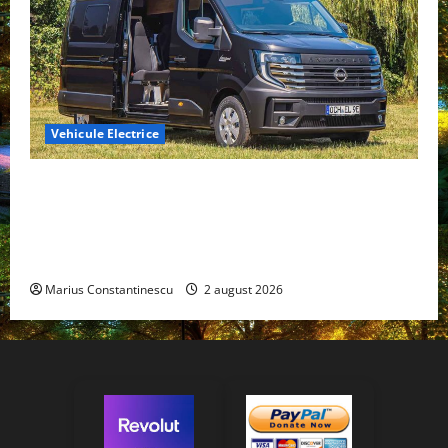
Vehicule Electrice
Interstar‑e Relax: Nissan și Eifelland au creat o
rulotă electrică care folosește bateria de 87 kWh nu
doar pentru tracțiune, ci și pentru încălzire complet
off‑grid
Marius Constantinescu
2 august 2026