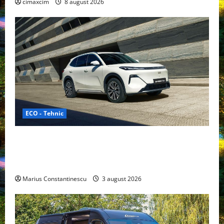
cimaxcim
8 august 2026
ECO - Tehnic
Geely lansează „Thunder”, unul dintre cele mai
compacte și eficiente sisteme de acționare electrică
din lume
Marius Constantinescu
3 august 2026