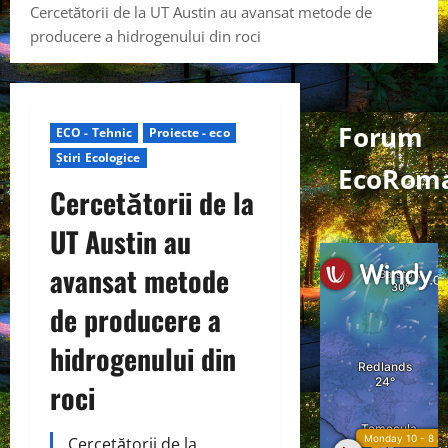
Cercetătorii de la UT Austin au avansat metode de
producere a hidrogenului din roci
Forum
ECO - Tehnic
Proiecte - eco
Știri Ecologice
EcoRoma
Cercetătorii de la
UT Austin au
avansat metode
de producere a
hidrogenului din
roci
Cercetătorii de la