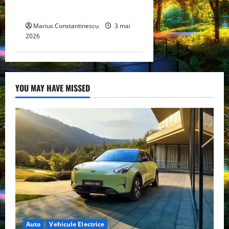
curată
Marius Constantinescu
3 mai
2026
YOU MAY HAVE MISSED
Auto
Vehicule Electrice