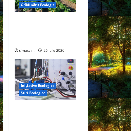
Grădinărit Ecologic
Agricultura Viitorului:
Tranziția Ecologică bazată
pe Tehnologie, nu pe
Chimicale
cimaxcim
26 iulie 2026
Inițiative Ecologice
Știri Ecologice
Un nou design al celulelor
de combustibil pe bază de
hidrogen ar putea debloca
tehnologii cheie de energie