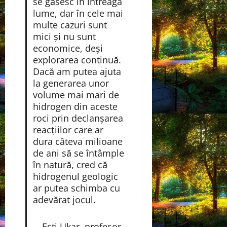
se găsesc în întreaga
lume, dar în cele mai
multe cazuri sunt
mici și nu sunt
economice, deși
explorarea continuă.
Dacă am putea ajuta
la generarea unor
volume mai mari de
hidrogen din aceste
roci prin declanșarea
reacțiilor care ar
dura câteva milioane
de ani să se întâmple
în natură, cred că
hidrogenul geologic
ar putea schimba cu
adevărat jocul.
—Esti Ukar, profesor