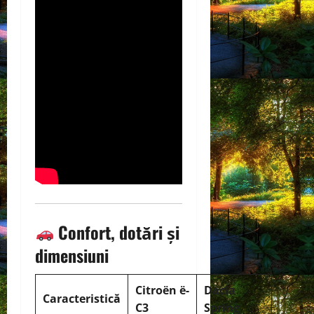
Confort, dotări și
dimensiuni
Citroën ë-
Dacia
Caracteristică
C3
Spring