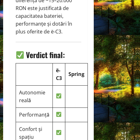
diferența de ~15–20.000
RON este justificată de
capacitatea bateriei,
performanțe și dotări în
plus oferite de ë-C3.
Verdict final:
ë-
Spring
C3
Autonomie
reală
Performanță
Confort și
spațiu