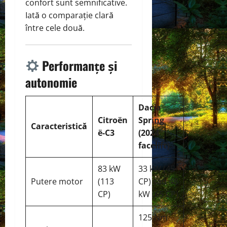
confort sunt semnificative.
Iată o comparație clară
între cele două.
Performanțe și
autonomie
Dacia
Citroën
Spring
Caracteristică
ë-C3
(2024
facelift)
83 kW
33 kW (45
Putere motor
(113
CP) sau 48
CP)
kW (65 CP)
125 Nm