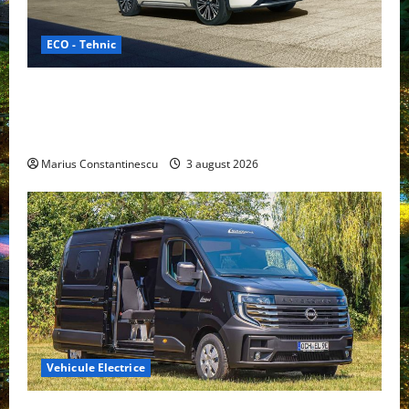
ECO - Tehnic
Geely lansează „Thunder”, unul dintre cele mai
compacte și eficiente sisteme de acționare electrică
din lume
Marius Constantinescu
3 august 2026
Vehicule Electrice