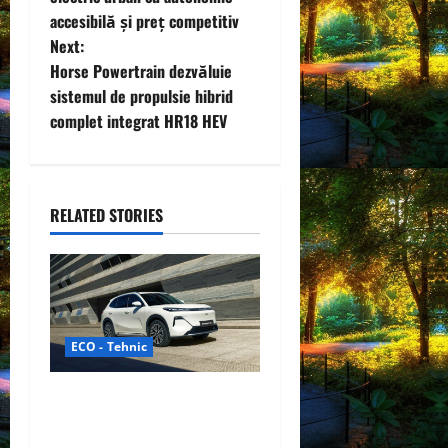
accesibilă și preț competitiv
s
Next:
t
Horse Powertrain dezvăluie
sistemul de propulsie hibrid
n
complet integrat HR18 HEV
a
v
RELATED STORIES
i
g
a
ECO - Tehnic
t
Geely lansează „Thunder”,
i
unul dintre cele mai