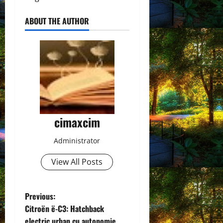
ABOUT THE AUTHOR
cimaxcim
Administrator
View All Posts
P
Previous:
Citroën ë-C3: Hatchback
o
electric urban cu autonomie