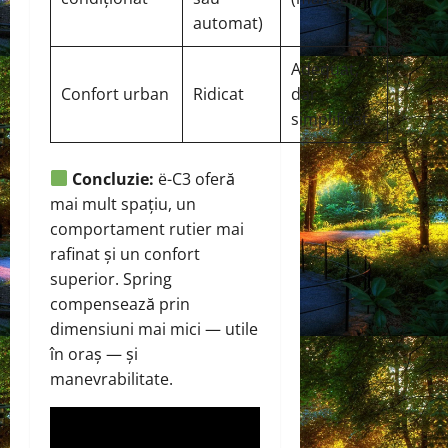
automat)
Adequat,
Confort urban
Ridicat
dar
simplificat
Concluzie:
ë-C3 oferă
mai mult spațiu, un
comportament rutier mai
rafinat și un confort
superior. Spring
compensează prin
dimensiuni mai mici — utile
în oraș — și
manevrabilitate.