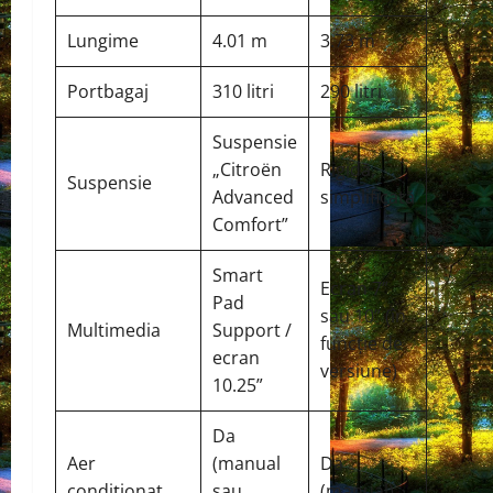
Lungime
4.01 m
3.73 m
Portbagaj
310 litri
290 litri
Suspensie
„Citroën
Rigidă,
Suspensie
Advanced
simplificată
Comfort”
Smart
Ecran 7”
Pad
sau 10” (în
Multimedia
Support /
funcție de
ecran
versiune)
10.25”
Da
Aer
(manual
Da
condiționat
sau
(manual)