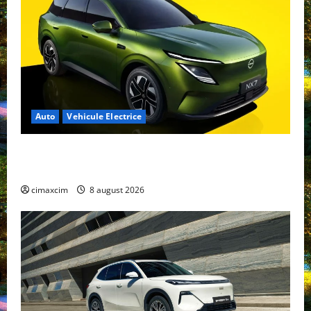
Auto
Vehicule Electrice
Nissan NX7: SUV-ul electrificat accesibil care extinde
gama Nissan în China
cimaxcim
8 august 2026