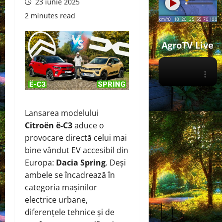
23 iunie 2025
2 minutes read
AgroTV Live
Lansarea modelului
Citroën ë-C3
aduce o
provocare directă celui mai
bine vândut EV accesibil din
Europa:
Dacia Spring
. Deși
ambele se încadrează în
categoria mașinilor
electrice urbane,
diferențele tehnice și de