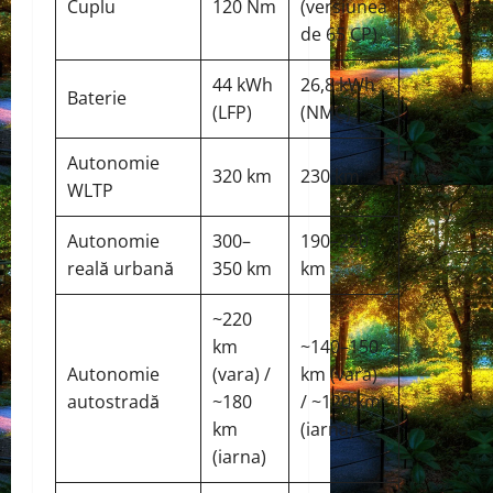
Cuplu
120 Nm
(versiunea
de 65 CP)
44 kWh
26,8 kWh
Baterie
(LFP)
(NMC)
Autonomie
320 km
230 km
WLTP
Autonomie
300–
190–220
reală urbană
350 km
km
~220
km
~140–150
Autonomie
(vara) /
km (vara)
autostradă
~180
/ ~120 km
km
(iarna)
(iarna)