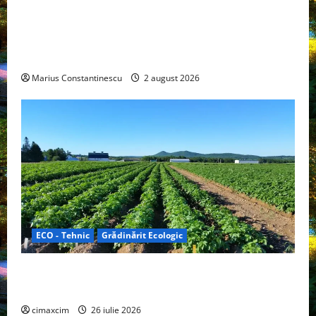
Interstar‑e Relax: Nissan și Eifelland au creat o
rulotă electrică care folosește bateria de 87 kWh nu
doar pentru tracțiune, ci și pentru încălzire complet
off‑grid
Marius Constantinescu
2 august 2026
ECO - Tehnic
Grădinărit Ecologic
Agricultura Viitorului: Tranziția Ecologică bazată pe
Tehnologie, nu pe Chimicale
cimaxcim
26 iulie 2026