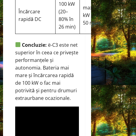
100 kW
max. 30
Încărcare
(20–
kW (~45–
rapidă DC
80% în
50 min)
26 min)
Concluzie:
ë-C3 este net
superior în ceea ce privește
performanțele și
autonomia. Bateria mai
mare și încărcarea rapidă
de 100 kW o fac mai
potrivită și pentru drumuri
extraurbane ocazionale.