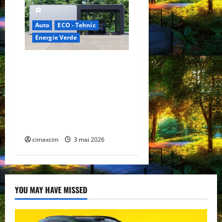
Auto
ECO - Tehnic
Energie Verde
China prezintă tehnologia
care schimbă regulile
jocului: baterii EV cu
încărcare în 6,5 minute.
BYD și CATL conduc
revoluția globală
cimaxcim
3 mai 2026
YOU MAY HAVE MISSED