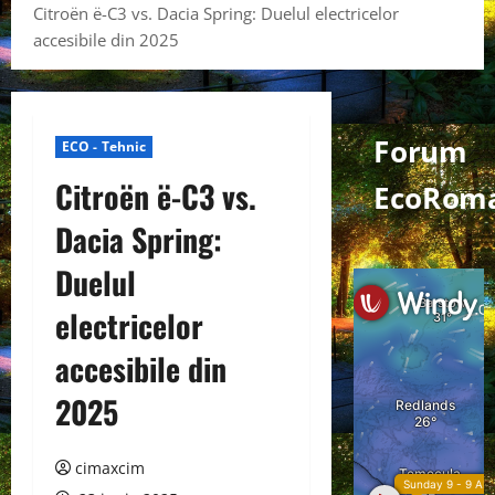
Citroën ë-C3 vs. Dacia Spring: Duelul electricelor
accesibile din 2025
Forum
ECO - Tehnic
Citroën ë-C3 vs.
EcoRom
Dacia Spring:
Duelul
electricelor
accesibile din
2025
cimaxcim