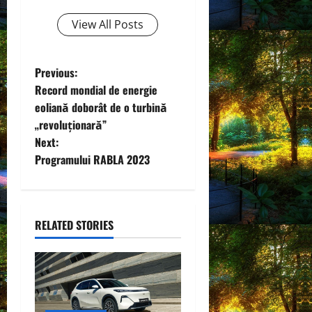
View All Posts
P
Previous:
Record mondial de energie
o
eoliană doborât de o turbină
„revoluţionară”
s
Next:
t
Programului RABLA 2023
n
a
RELATED STORIES
v
i
g