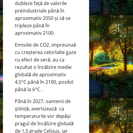
dubleze față de valorile
preindustriale până în
aproximativ 2050 și să se
tripleze până în
aproximativ 2100.
Emisiile de CO2, impreunaă
cu creșterea celorlalte gaze
cu efect de seră, au ca
rezultat o încălzire medie
globală de aproximativ
4,5°C până în 2100, posibil
până la 6°C. .
Până în 2027, oamenii de
știință, avertizează ca
temperaturile vor depăși
pragul de încălzire globală
de 1,5 grade Celsius, iar