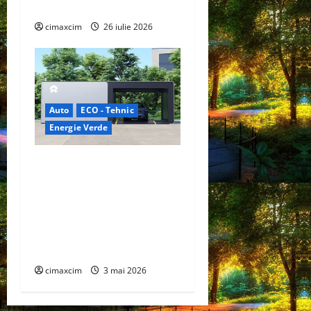
Chimicale
cimaxcim
26 iulie 2026
Auto
ECO - Tehnic
Energie Verde
China prezintă tehnologia
care schimbă regulile
jocului: baterii EV cu
încărcare în 6,5 minute.
BYD și CATL conduc
revoluția globală
cimaxcim
3 mai 2026