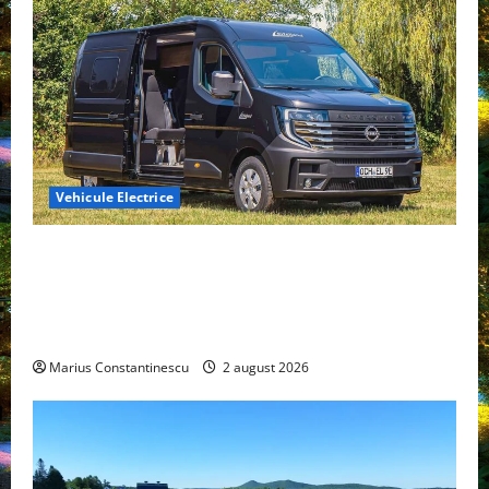
Vehicule Electrice
Interstar‑e Relax: Nissan și Eifelland au creat o
rulotă electrică care folosește bateria de 87 kWh nu
doar pentru tracțiune, ci și pentru încălzire complet
off‑grid
Marius Constantinescu
2 august 2026