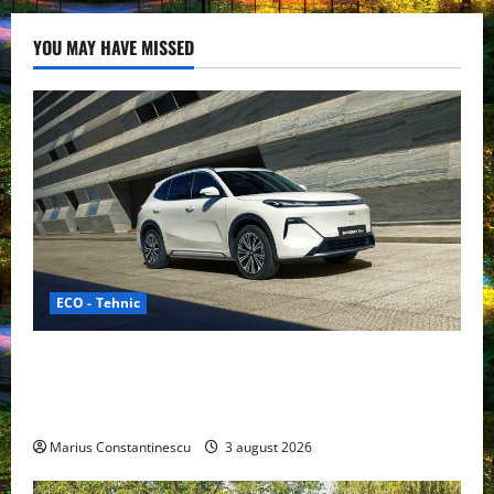
YOU MAY HAVE MISSED
ECO - Tehnic
Geely lansează „Thunder”, unul dintre cele mai
compacte și eficiente sisteme de acționare electrică
din lume
Marius Constantinescu
3 august 2026