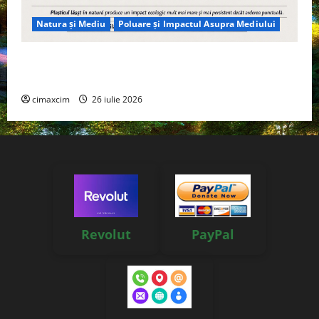
Natura și Mediu
Poluare și Impactul Asupra Mediului
Managementul deșeurilor în România: probleme
reale, soluții și tehnologii noi
cimaxcim
26 iulie 2026
Revolut
PayPal