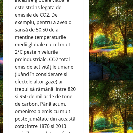
Incălzire globală viitoare
este strâns legată de
emisiile de CO2. De
exemplu, pentru a avea o
șansă de 50:50 de a
menține temperaturile
medii globale cu cel mult
2°C peste nivelurile
preindustriale, CO2 total
emis de activitățile umane
(luând în considerare și
efectele altor gaze) ar
trebui să rămână între 820
și 950 de miliarde de tone
de carbon. Până acum,
omenirea a emis cu mult
peste jumătate din această
cotă: între 1870 și 2013