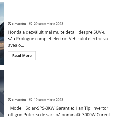
concepte
crossover
EV
Primul SUV complet electric de la Honda are o autonomie de
care
vor
300 de mile și începe cu „40.000 USD”
sosi
până
cimaxcim
29 septembrie 2023
în
2025
Honda a dezvăluit mai multe detalii despre SUV-ul
său Prologue complet electric. Vehiculul electric va
avea o...
Read
Read More
more
about
Primul
SUV
complet
electric
de
la
Honda
are
Easun Power 3KW 24V Off Grid Invertor PWM 70A
o
autonomie
cimaxcim
19 septembrie 2023
de
300
Model: ISolar-SPS-3KW Garantie: 1 an Tip: invertor
de
mile
off grid Puterea de sarcină nominală: 3000W Curent