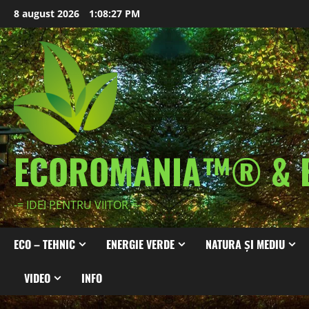
Skip
8 august 2026
1:08:30 PM
to
content
ECOROMANIA™® & 
-= IDEI PENTRU VIITOR =-
ECO – TEHNIC
ENERGIE VERDE
NATURA ȘI MEDIU
VIDEO
INFO