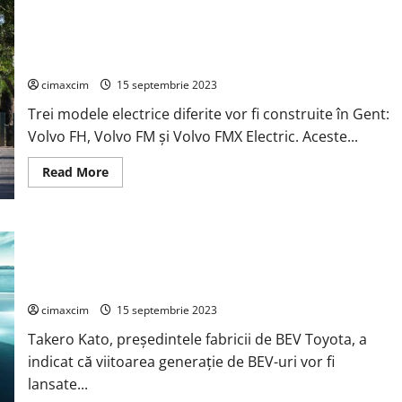
pre-
Volvo Trucks crește volumul de camioane electrice și începe
pasivare
depunere
producția în serie de camioane electrice cu baterii grele la
electrochimică
fabrica din Gent din Belgia.
pentru
a
îmbunătăți
cimaxcim
15 septembrie 2023
stabilitatea
ciclică
Trei modele electrice diferite vor fi construite în Gent:
pe
termen
Volvo FH, Volvo FM și Volvo FMX Electric. Aceste...
lung
a
Read
Read More
anozilor
more
cu
about
litiu
Volvo
metalic
Trucks
pentru
crește
bateriile
La recenta lansare a BEV Factory Toyota Motor a dezvăluit că
volumul
Li-
de
metal.
noua generație de vehicule electrice cu baterie va începe
camioane
producția în 2026
electrice
și
începe
cimaxcim
15 septembrie 2023
producția
în
Takero Kato, președintele fabricii de BEV Toyota, a
serie
de
indicat că viitoarea generație de BEV-uri vor fi
camioane
lansate...
electrice
cu