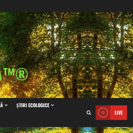
IA™®
LĂ
ȘTIRI ECOLOGICE
LIVE