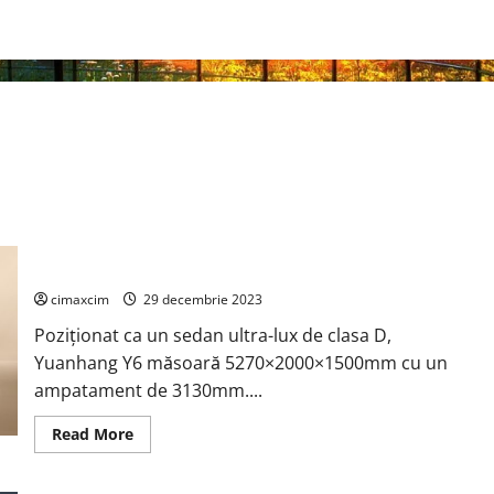
Dayun Yuanhang Y6 este un sedan complet electric cu o
autonomie de 1.020 km
cimaxcim
29 decembrie 2023
Poziționat ca un sedan ultra-lux de clasa D,
Yuanhang Y6 măsoară 5270×2000×1500mm cu un
ampatament de 3130mm....
Read
Read More
more
about
Dayun