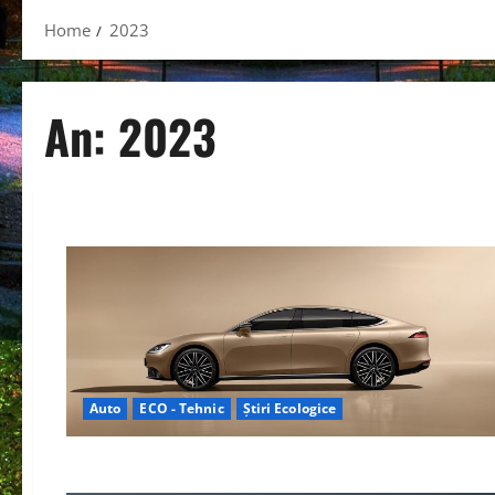
Home
2023
An:
2023
Auto
ECO - Tehnic
Știri Ecologice