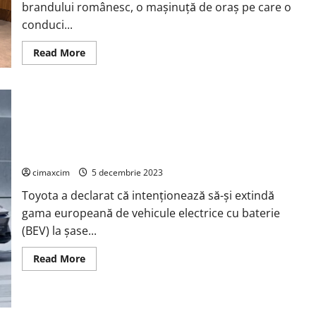
brandului românesc, o mașinuță de oraș pe care o
conduci...
Read
Read More
more
about
Allview
CityZEN
lansat
oficial,
e
primul
Toyota dezvăluie două concepte crossover EV care vor sosi
automobil
electric
până în 2025
al
brandului
cimaxcim
5 decembrie 2023
românesc
din
Toyota a declarat că intenționează să-și extindă
Brașov
gama europeană de vehicule electrice cu baterie
(BEV) la șase...
Read
Read More
more
about
Toyota
dezvăluie
două