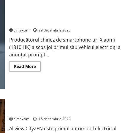
Yuanhang
Y6
este
un
sedan
complet
Xiaomi SU7 este un sedan electric de dimensiuni mari
electric
cu
cimaxcim
29 decembrie 2023
o
autonomie
Producătorul chinez de smartphone-uri Xiaomi
de
1.020
(1810.HK) a scos joi primul său vehicul electric și a
km
anunțat prompt...
Read
Read More
more
about
Xiaomi
SU7
este
un
sedan
electric
de
Allview CityZEN lansat oficial, e primul automobil electric al
dimensiuni
brandului românesc din Brașov
mari
cimaxcim
15 decembrie 2023
Allview CityZEN este primul automobil electric al