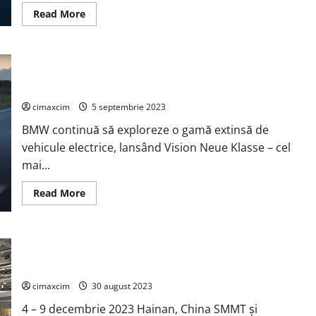
baterii
Read
Read More
grele
more
la
about
fabrica
La
din
recenta
Gent
lansare
din
BMW continuă să exploreze o gamă extinsă de vehicule
a
Belgia.
BEV
electrice, lansând Vision Neue Klasse
Factory
Toyota
cimaxcim
5 septembrie 2023
Motor
a
BMW continuă să exploreze o gamă extinsă de
dezvăluit
că
vehicule electrice, lansând Vision Neue Klasse – cel
noua
generație
mai...
de
vehicule
electrice
Read
Read More
cu
more
baterie
about
va
BMW
începe
continuă
producția
să
Congresul Mondial al Vehiculelor cu Energie Nouă –
în
exploreze
2026
o
decembrie 2023
gamă
extinsă
cimaxcim
30 august 2023
de
vehicule
4 – 9 decembrie 2023 Hainan, China SMMT și
electrice,