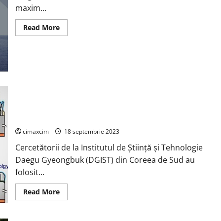
și
maxim...
începe
cu
„40.000
Read
Read More
USD”
more
about
Easun
Power
3KW
24V
Off
Grid
Invertor
Metodă de pre-pasivare depunere electrochimică pentru a
PWM
70A
îmbunătăți stabilitatea ciclică pe termen lung a anozilor cu
litiu metalic pentru bateriile Li-metal.
cimaxcim
18 septembrie 2023
Cercetătorii de la Institutul de Știință și Tehnologie
Daegu Gyeongbuk (DGIST) din Coreea de Sud au
folosit...
Read
Read More
more
about
Metodă
de