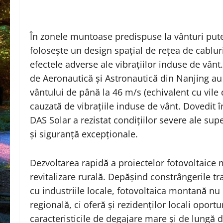
În zonele muntoase predispuse la vânturi pute
folosește un design spațial de rețea de cablu
efectele adverse ale vibrațiilor induse de vânt.
de Aeronautică și Astronautică din Nanjing au
vântului de până la 46 m/s (echivalent cu vile 
cauzată de vibrațiile induse de vânt. Dovedit î
DAS Solar a rezistat condițiilor severe ale supe
și siguranță excepționale.
Dezvoltarea rapidă a proiectelor fotovoltaice m
revitalizare rurală. Depășind constrângerile tra
cu industriile locale, fotovoltaica montană n
regională, ci oferă și rezidenților locali oport
caracteristicile de degajare mare și de lungă 