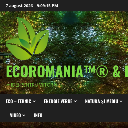
Skip
7 august 2026
9:09:17 PM
to
content
ECOROMANIA™® & 
-= IDEI PENTRU VIITOR =-
ECO – TEHNIC
ENERGIE VERDE
NATURA ȘI MEDIU
VIDEO
INFO