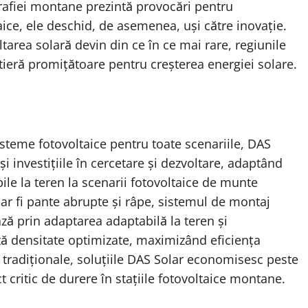
grafiei montane prezintă provocări pentru
aice, ele deschid, de asemenea, uși către inovație.
area solară devin din ce în ce mai rare, regiunile
eră promițătoare pentru creșterea energiei solare.
sisteme fotovoltaice pentru toate scenariile, DAS
 investițiile în cercetare și dezvoltare, adaptând
abile la teren la scenarii fotovoltaice de munte
r fi pante abrupte și râpe, sistemul de montaj
ază prin adaptarea adaptabilă la teren și
tă densitate optimizate, maximizând eficiența
e tradiționale, soluțiile DAS Solar economisesc peste
critic de durere în stațiile fotovoltaice montane.