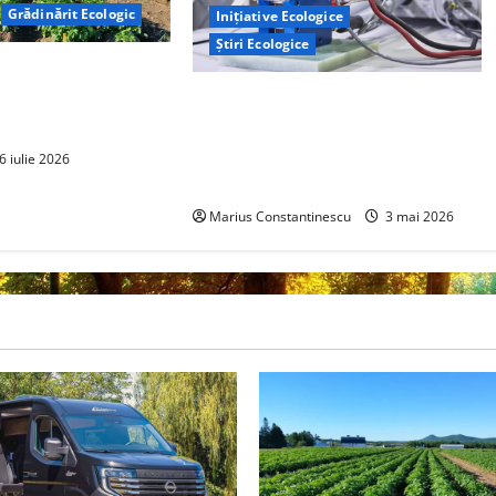
Grădinărit Ecologic
Inițiative Ecologice
Știri Ecologice
torului: Tranziția
tă pe Tehnologie, nu
Un nou design al celulelor de
combustibil pe bază de hidrogen
ar putea debloca tehnologii cheie
6 iulie 2026
de energie curată
Marius Constantinescu
3 mai 2026