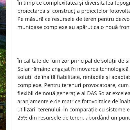
În timp ce complexitatea și diversitatea topo
proiectarea și construcția proiectelor fotovolt
Pe măsură ce resursele de teren pentru dezvolt
muntoase complexe au apărut ca o nouă fronti
În calitate de furnizor principal de soluții de 
Solar rămâne angajat în inovarea tehnologică și
soluții de înaltă fiabilitate, rentabile și adapt
complexe. Pentru terenuri provocatoare, cum a
flexibil de nouă generație al DAS Solar excele
aranjamentele de matrice fotovoltaice de înal
utilizării terenului. În comparație cu sistemel
25% din resursele de teren, abordând un punct 