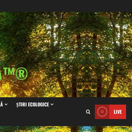
IA™®
LĂ
ȘTIRI ECOLOGICE
LIVE