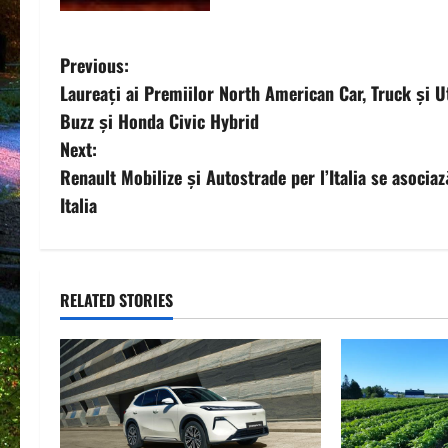
P
Previous:
Laureați ai Premiilor North American Car, Truck și U
o
Buzz și Honda Civic Hybrid
s
Next:
Renault Mobilize și Autostrade per l’Italia se asocia
t
Italia
n
a
RELATED STORIES
v
i
g