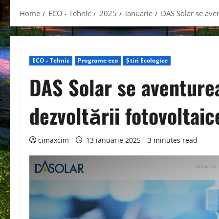
Home
ECO - Tehnic
2025
ianuarie
DAS Solar se aven
ECO - Tehnic
Programe eco
Știri Ecologice
DAS Solar se aventurea
dezvoltării fotovoltai
cimaxcim
13 ianuarie 2025
3 minutes read