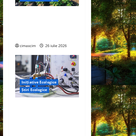
Agricultura Viitorului:
Tranziția Ecologică bazată
pe Tehnologie, nu pe
Chimicale
cimaxcim
26 iulie 2026
Inițiative Ecologice
Știri Ecologice
Un nou design al celulelor
de combustibil pe bază de
hidrogen ar putea debloca
tehnologii cheie de energie
curată