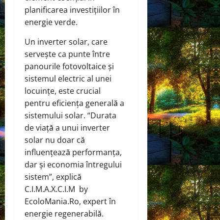
planificarea investițiilor în
energie verde.
Un inverter solar, care
servește ca punte între
panourile fotovoltaice și
sistemul electric al unei
locuințe, este crucial
pentru eficiența generală a
sistemului solar. “Durata
de viață a unui inverter
solar nu doar că
influențează performanța,
dar și economia întregului
sistem”, explică
C.I.M.A.X.C.I.M by
EcoloMania.Ro, expert în
energie regenerabilă.