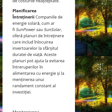
de costurile neașteptate.
Planificarea
Întreținerii
Companiile de
energie solară, cum ar
fi
SunPower sau SunSolar
,
oferă planuri de întreținere
care includ înlocuirea
invertoarelor la sfârșitul
duratei de viață. Aceste
planuri pot ajuta la evitarea
întreruperilor în
alimentarea cu energie și la
menținerea unui
randament constant al
investiției.
Monitorizarea