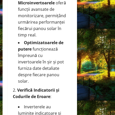
Microinvertoarele
oferă
funcții avansate de
monitorizare, permițând
urmărirea performanței
fiecărui panou solar în
timp real.
Optimizatoarele de
putere
funcționează
împreună cu
invertoarele în șir și pot
furniza date detaliate
despre fiecare panou
solar.
Verifică Indicatorii și
Codurile de Eroare
:
Inverterele au
luminițe indicatoare și