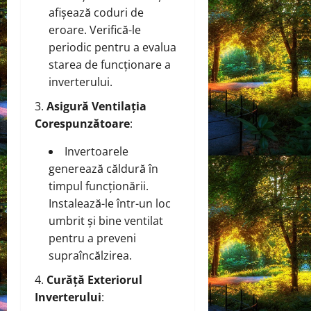
afișează coduri de
eroare. Verifică-le
periodic pentru a evalua
starea de funcționare a
inverterului.
Asigură Ventilația
Corespunzătoare
:
Invertoarele
generează căldură în
timpul funcționării.
Instalează-le într-un loc
umbrit și bine ventilat
pentru a preveni
supraîncălzirea.
Curăță Exteriorul
Inverterului
: