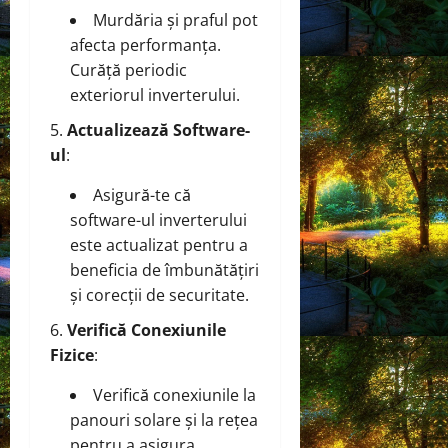
Murdăria și praful pot
afecta performanța.
Curăță periodic
exteriorul inverterului.
Actualizează Software-
ul
:
Asigură-te că
software-ul inverterului
este actualizat pentru a
beneficia de îmbunătățiri
și corecții de securitate.
Verifică Conexiunile
Fizice
:
Verifică conexiunile la
panouri solare și la rețea
pentru a asigura