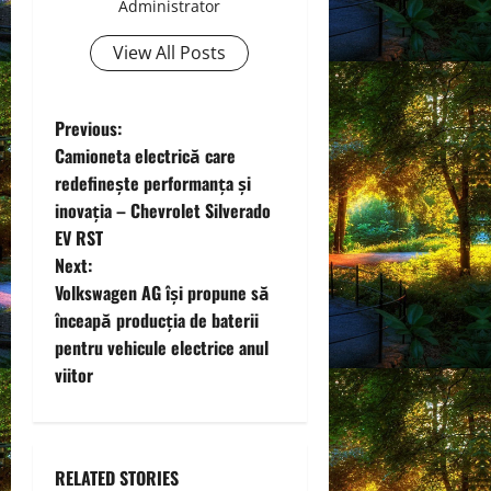
Administrator
View All Posts
P
Previous:
Camioneta electrică care
o
redefinește performanța și
inovația – Chevrolet Silverado
s
EV RST
t
Next:
Volkswagen AG își propune să
n
înceapă producția de baterii
pentru vehicule electrice anul
a
viitor
v
i
RELATED STORIES