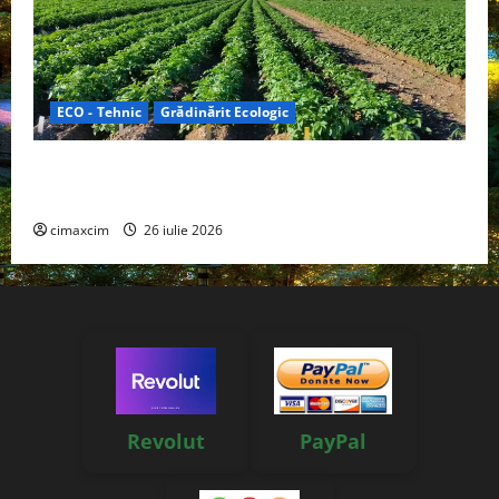
ECO - Tehnic
Grădinărit Ecologic
Agricultura Viitorului: Tranziția Ecologică bazată pe
Tehnologie, nu pe Chimicale
cimaxcim
26 iulie 2026
Revolut
PayPal