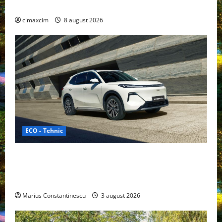
gama Nissan în China
cimaxcim
8 august 2026
ECO - Tehnic
Geely lansează „Thunder”, unul dintre cele mai
compacte și eficiente sisteme de acționare electrică
din lume
Marius Constantinescu
3 august 2026