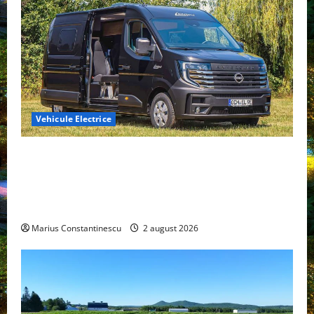
Vehicule Electrice
Interstar‑e Relax: Nissan și Eifelland au creat o
rulotă electrică care folosește bateria de 87 kWh nu
doar pentru tracțiune, ci și pentru încălzire complet
off‑grid
Marius Constantinescu
2 august 2026