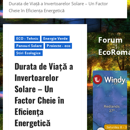
Durata de Viață a Invertoarelor Solare – Un Factor
Cheie în Eficiența Energetică
Forum
ECO - Tehnic
Energie Verde
Panouri Solare
Proiecte - eco
EcoRom
Știri Ecologice
Durata de Viață a
Invertoarelor
Solare – Un
Factor Cheie în
Eficiența
Energetică