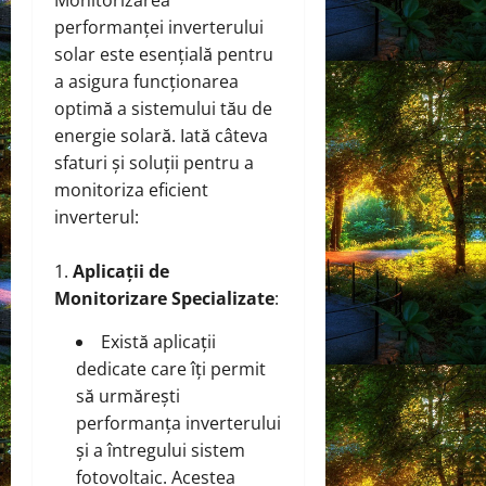
performanței inverterului
solar este esențială pentru
a asigura funcționarea
optimă a sistemului tău de
energie solară. Iată câteva
sfaturi și soluții pentru a
monitoriza eficient
inverterul:
Aplicații de
Monitorizare Specializate
:
Există aplicații
dedicate care îți permit
să urmărești
performanța inverterului
și a întregului sistem
fotovoltaic. Acestea