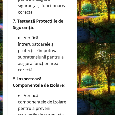
siguranța și funcționarea
corectă.
Testează Protecțiile de
Siguranță
:
Verifică
întrerupătoarele și
protecțiile împotriva
supratensiunii pentru a
asigura funcționarea
corectă.
Inspectează
Componentele de Izolare
:
Verifică
componentele de izolare
pentru a preveni
scurgerile de curent și a