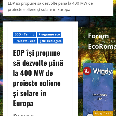
EDP ​​își propune să dezvolte până la 400 MW de
proiecte eoliene și solare în Europa
Forum
ECO - Tehnic
Programe eco
Proiecte - eco
Știri Ecologice
EcoRoma
EDP ​​își propune
să dezvolte până
la 400 MW de
proiecte eoliene
și solare în
Europa