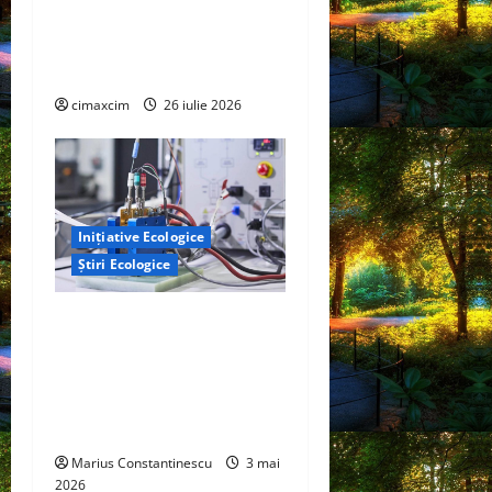
Tranziția Ecologică bazată
pe Tehnologie, nu pe
Chimicale
cimaxcim
26 iulie 2026
Inițiative Ecologice
Știri Ecologice
Un nou design al celulelor
de combustibil pe bază de
hidrogen ar putea debloca
tehnologii cheie de energie
curată
Marius Constantinescu
3 mai
2026