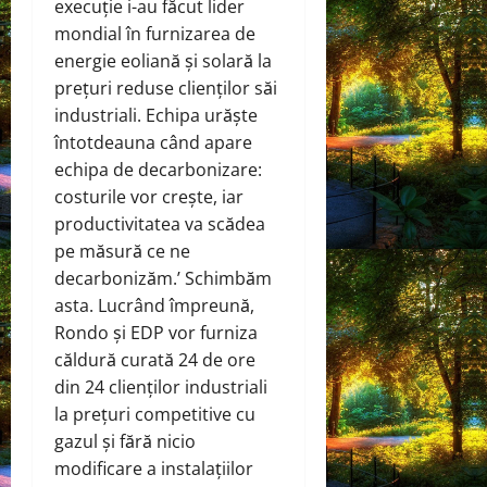
execuție i-au făcut lider
mondial în furnizarea de
energie eoliană și solară la
prețuri reduse clienților săi
industriali. Echipa urăște
întotdeauna când apare
echipa de decarbonizare:
costurile vor crește, iar
productivitatea va scădea
pe măsură ce ne
decarbonizăm.’ Schimbăm
asta. Lucrând împreună,
Rondo și EDP vor furniza
căldură curată 24 de ore
din 24 clienților industriali
la prețuri competitive cu
gazul și fără nicio
modificare a instalațiilor