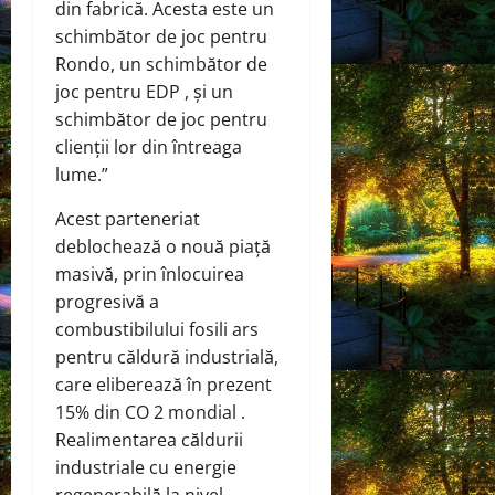
din fabrică. Acesta este un
schimbător de joc pentru
Rondo, un schimbător de
joc pentru EDP , și un
schimbător de joc pentru
clienții lor din întreaga
lume.”
Acest parteneriat
deblochează o nouă piață
masivă, prin înlocuirea
progresivă a
combustibilului fosili ars
pentru căldură industrială,
care eliberează în prezent
15% din CO 2 mondial .
Realimentarea căldurii
industriale cu energie
regenerabilă la nivel