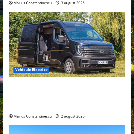
Marius Constantinescu
3 august 2026
Vehicule Electrice
Interstar‑e Relax: Nissan și Eifelland au creat o
rulotă electrică care folosește bateria de 87 kWh nu
doar pentru tracțiune, ci și pentru încălzire complet
off‑grid
Marius Constantinescu
2 august 2026