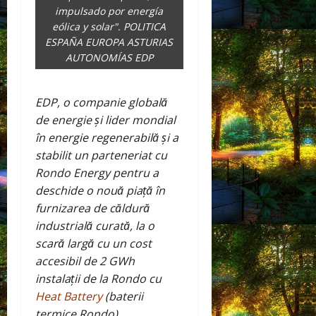
impulsado por energía
eólica y solar". POLITICA
ESPAÑA EUROPA ASTURIAS
AUTONOMÍAS EDP
EDP, o companie globală
de energie și lider mondial
în energie regenerabilă și a
stabilit un parteneriat cu
Rondo Energy pentru a
deschide o nouă piață în
furnizarea de căldură
industrială curată, la o
scară largă cu un cost
accesibil de 2 GWh
instalații
de la Rondo cu
Heat Battery
(baterii
termice Rondo).