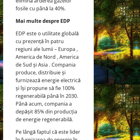
elimină arderea gazelor
fosile cu până la 40%.
Mai multe despre EDP
EDP este o utilitate globală
cu prezență în patru
regiuni ale lumii – Europa ,
America de Nord , America
de Sud și Asia . Compania
produce, distribuie și
furnizează energie electrică
și își propune să fie 100%
regenerabilă până în 2030.
Până acum, compania a
depășit 85% din producția
de energie regenerabilă.
Pe lângă faptul că este lider
în furnizarea de energie în