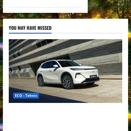
YOU MAY HAVE MISSED
ECO - Tehnic
Geely lansează „Thunder”, unul dintre cele mai
compacte și eficiente sisteme de acționare electrică
din lume