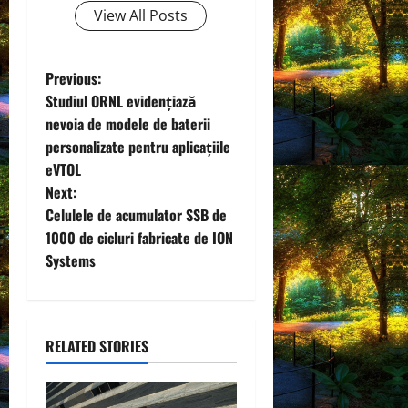
View All Posts
P
Previous:
Studiul ORNL evidențiază
o
nevoia de modele de baterii
personalizate pentru aplicațiile
s
eVTOL
t
Next:
Celulele de acumulator SSB de
n
1000 de cicluri fabricate de ION
Systems
a
v
i
RELATED STORIES
g