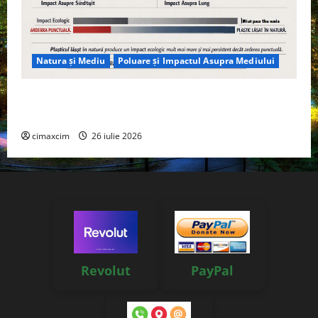
Natura și Mediu
Poluare și Impactul Asupra Mediului
Managementul deșeurilor în România: probleme
reale, soluții și tehnologii noi
cimaxcim
26 iulie 2026
Revolut
PayPal