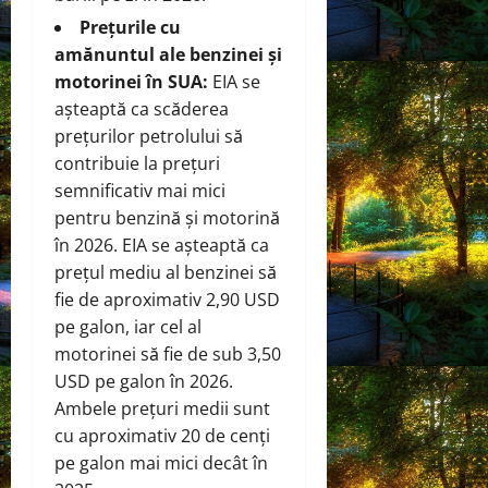
Prețurile cu
amănuntul ale benzinei și
motorinei în SUA:
EIA se
așteaptă ca scăderea
prețurilor petrolului să
contribuie la prețuri
semnificativ mai mici
pentru benzină și motorină
în 2026. EIA se așteaptă ca
prețul mediu al benzinei să
fie de aproximativ 2,90 USD
pe galon, iar cel al
motorinei să fie de sub 3,50
USD pe galon în 2026.
Ambele prețuri medii sunt
cu aproximativ 20 de cenți
pe galon mai mici decât în