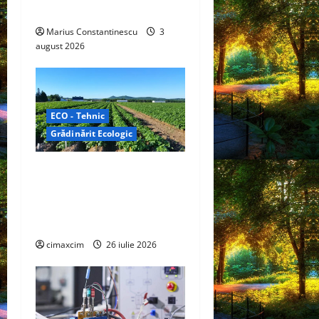
electrică din lume
Marius Constantinescu
3
august 2026
ECO - Tehnic
Grădinărit Ecologic
Agricultura Viitorului:
Tranziția Ecologică bazată
pe Tehnologie, nu pe
Chimicale
cimaxcim
26 iulie 2026