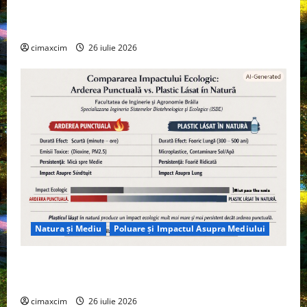
Agricultura Viitorului: Tranziția Ecologică bazată pe
Tehnologie, nu pe Chimicale
cimaxcim
26 iulie 2026
Natura și Mediu
Poluare și Impactul Asupra Mediului
Managementul deșeurilor în România: probleme
reale, soluții și tehnologii noi
cimaxcim
26 iulie 2026