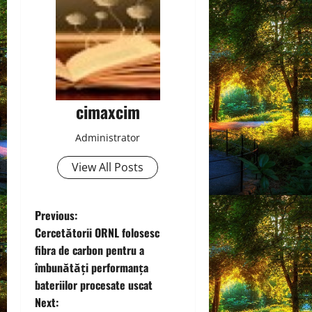
cimaxcim
Administrator
View All Posts
P
Previous:
Cercetătorii ORNL folosesc
o
fibra de carbon pentru a
îmbunătăți performanța
s
bateriilor procesate uscat
t
Next: