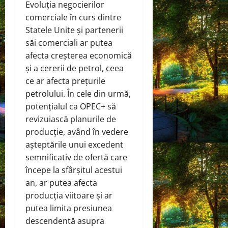
Evoluția negocierilor
comerciale în curs dintre
Statele Unite și partenerii
săi comerciali ar putea
afecta creșterea economică
și a cererii de petrol, ceea
ce ar afecta prețurile
petrolului. În cele din urmă,
potențialul ca OPEC+ să
revizuiască planurile de
producție, având în vedere
așteptările unui excedent
semnificativ de ofertă care
începe la sfârșitul acestui
an, ar putea afecta
producția viitoare și ar
putea limita presiunea
descendentă asupra