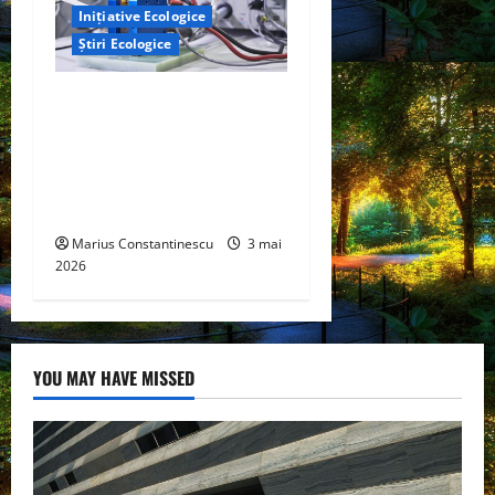
Inițiative Ecologice
Știri Ecologice
Un nou design al celulelor
de combustibil pe bază de
hidrogen ar putea debloca
tehnologii cheie de energie
curată
Marius Constantinescu
3 mai
2026
YOU MAY HAVE MISSED