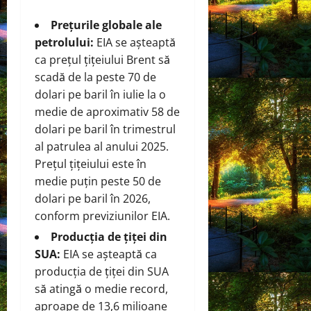
Prețurile globale ale
petrolului:
EIA se așteaptă
ca prețul țițeiului Brent să
scadă de la peste 70 de
dolari pe baril în iulie la o
medie de aproximativ 58 de
dolari pe baril în trimestrul
al patrulea al anului 2025.
Prețul țițeiului este în
medie puțin peste 50 de
dolari pe baril în 2026,
conform previziunilor EIA.
Producția de țiței din
SUA:
EIA se așteaptă ca
producția de țiței din SUA
să atingă o medie record,
aproape de 13,6 milioane