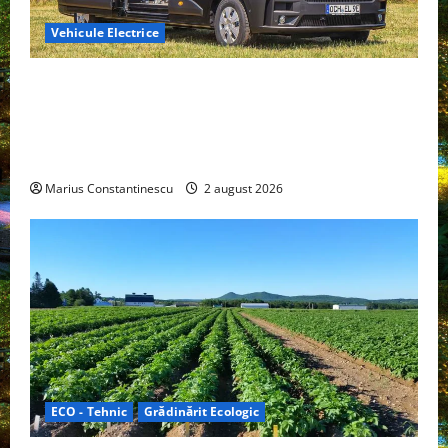
Vehicule Electrice
Interstar‑e Relax: Nissan și Eifelland au creat o
rulotă electrică care folosește bateria de 87 kWh nu
doar pentru tracțiune, ci și pentru încălzire complet
off‑grid
Marius Constantinescu
2 august 2026
ECO - Tehnic
Grădinărit Ecologic