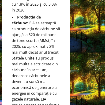
cu 1,8% în 2025 și cu 3,0%
în 2026.
Producția de
cărbune:
EIA se așteaptă
ca producția de cărbune să
ajungă la 520 de milioane
de tone scurte (MMst) în
2025, cu aproximativ 2%
mai mult decât anul trecut.
Statele Unite au produs
mai multă electricitate din
cărbune în acest an,
deoarece cărbunele a
devenit o sursă mai
economică de generare a
energiei în comparație cu
gazele naturale. EIA
previzionează că producția