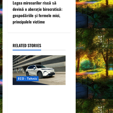
Legea mirosurilor riscă să
n
devină o aberație birocratică:
gospodăriile și fermele mici,
a
principalele victime
v
i
RELATED STORIES
g
a
t
ECO - Tehnic
i
o
Geely lansează „Thunder”,
unul dintre cele mai
n
compacte și eficiente
sisteme de acționare